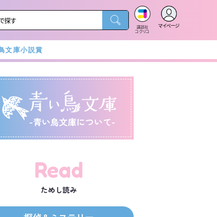
マイページ
講談社
コクリコ
鳥文庫小説賞
-青い鳥文庫について-
Read
ためし読み