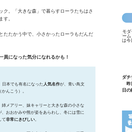
ック。「大きな森」で暮らすローラたちはさ
ます。
とたたかう中で、小さかったローラもだんだ
一員になった気分になれるかも！
カラフルピーチ
長浜高校水族館
悪役なんて、ご
トモダチ
はちゃめちゃ事
部！
めんです！
ーム 昨
、日本でも有名になった
人気名作
が、青い鳥文
件簿
（１）
は今日の
（かんこう）。
、姉メアリー、妹キャリーと大きな森の小さな
が、おおかみや熊が姿をあらわし、冬には雪に
して
非常にきびしい
。