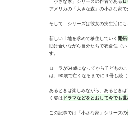
「小さな家」シリーズの作者である
ロ
る！！（１８）
アメリカの「大きな森」の小さな家で
そして、シリーズは彼女の実生活にも
新しい土地を求めて移住していく
開拓
助け合いながら自分たちで衣食住（い
ひなたとひかり
す。
（９）
ローラが64歳になってから子どもの
は、90歳で亡くなるまでに９冊も続
あるときは楽しみながら、あるときは
く姿は
ドラマなどをとおして今でも世
この記事では「小さな家」シリーズの