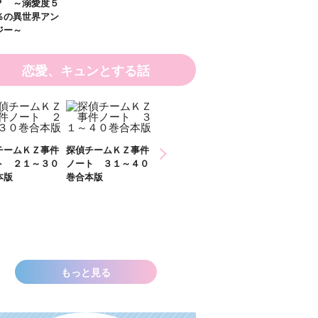
恋愛、キュンとする話
ひなたとひかり
チームＫＺ事件
探偵チームＫＺ事件
２）
ト ３１～４０
ノート １１～２０
本版
巻合本版
いきなりお姫さまに
なっちゃいまし
た！？ ～溺愛度５
００％の異世界アン
ソロジー～
もっと見る