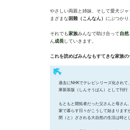
やさしい両親と姉妹、そして愛犬ジャ
まざまな
困難（こんなん）
にぶつかり
それでも
家族
みんなで助け合って
自然
ん
成長
していきます。
これを読めばみんなもすてきな家族の
族館
悪役なんて、ご
トモダチデスゲ
世にもふしぎな
めんです！
ーム 昨日の友
ＳＣＰガチャ！
過去にNHKでテレビシリーズ化されて
（１）
は今日の敵
（１） かわい
庫新装版（しんそうばん）として刊行
い猫にご用心
もともと開拓者だった父さんと母さん
家で暮らす日々がこうして始まります
閉（と）ざされる大自然の生活は時と