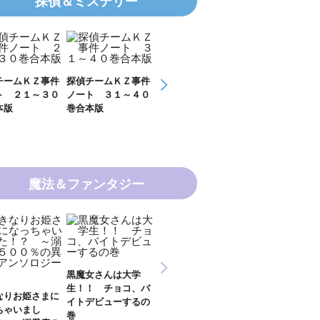
探偵＆ミステリー
チームＫＺ事件
探偵チームＫＺ事件
ＫＺ’ Ｕｐｐｅｒ
ＫＺ’ Ｕｐｐ
ト ３１～４０
ノート １１～２０
Ｆｉｌｅ 数学者
Ｆｉｌｅ 密
本版
巻合本版
の夏
開ける手
魔法＆ファンタジー
新 妖界ナビ・ルナ
女さんは大学
妖界ナビ・ルナ１～
妖界ナビ・ルナ
１～１１ 全１１巻
！ チョコ、バ
９＋番外編 全１０
外編 猫神様の
合本版
デビューするの
巻合本版
【電子オリジナ