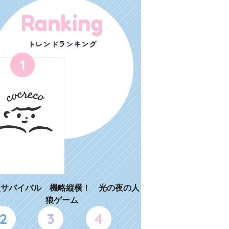
Ranking
トレンドランキング
1
狼サバイバル 機略縦横！ 光の夜の人
狼ゲーム
2
3
4