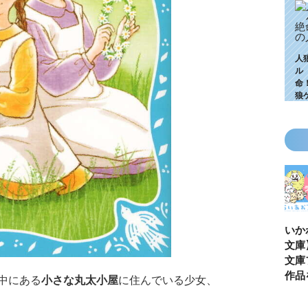
人
ル
命
狼
KZ高校生編、つ
ゴールデンウィ
今月の壁紙ダウ
【ちいか
いに始動！ 限
ークにいっき読
ンロード
い鳥文庫
定特典＆ヒミツ
み！ 青い鳥文
あお文庫
の参加企画も!?
庫の名作「電子
対象作品
中にある
小さな丸太小屋
に住んでいる少女、
合本版」おすす
介！
め