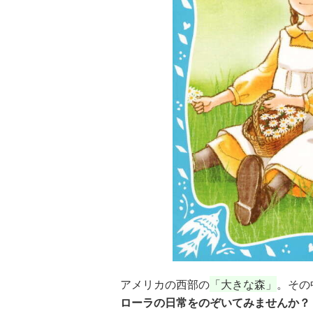
×青
【スペシャルな
エブリスタ×講
【速報】『黒魔
ちい
おしらせ】青い
談社青い鳥文庫
女さんが通
ェア
鳥文庫の「推
第９回小説賞開
る‼』ついにコ
大紹
し！」ファンタ
催のおしらせ
ミカライズ！
アメリカの西部の
「大きな森」
。その
ジーフェアがは
ローラの日常をのぞいてみませんか？
じまるよ！