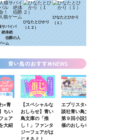
ひなたとひかり
ひなたとひかり
（１）
狼サバイバ
（１２）
 絶体絶
！ 伯爵の人
ゲーム
青い鳥のおすすめNEWS
わ×青
【スペシャルな
エブリスタ×講
【速報】『黒魔
】ちい
おしらせ】青い
談社青い鳥文庫
女さんが通
フェア
鳥文庫の「推
第９回小説賞開
る‼』ついにコ
を大紹
し！」ファンタ
催のおしらせ
ミカライズ！
ジーフェアがは
じまるよ！