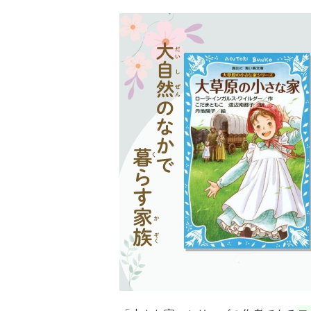
探偵チームＫＺ
ノート つぶや
霊は知っている
黒魔女さんは白
さん！？ ６年
組 黒魔女さん