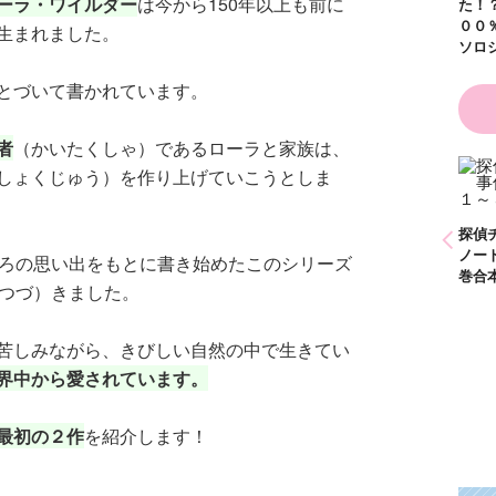
ーラ・ワイルダー
は今から150年以上も前に
た！？ ～溺愛度５
００％の異世界アン
生まれました。
ソロジー～
とづいて書かれています。
者
（かいたくしゃ）であるローラと家族は、
しょくじゅう）を作り上げていこうとしま
かわいく（なく）て
ごめん お悩み相談
ＢＯＯＫ
探偵チームＫＺ事件
探偵チームＫＺ事件
探偵
ノート １～１０巻
ノート ２１～３０
ノー
ころの思い出をもとに書き始めたこのシリーズ
合本版
巻合本版
巻合
（つづ）きました。
苦しみながら、きびしい自然の中で生きてい
界中から愛されています。
最初の２作
を紹介します！