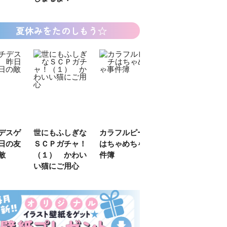
夏休みをたのしもう☆
デスゲ
世にもふしぎな
カラフルピーチ
長浜高校水族館
日の友
ＳＣＰガチャ！
はちゃめちゃ事
部！
敵
（１） かわい
件簿
い猫にご用心