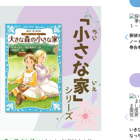
怪盗クイーンはサー
探偵チームＫＺ事件
探偵チームＫＺ事件
探偵
事件
カスがお好き ゲー
ノート １～１０巻
ノート ２１～３０
ノー
く死
ムブック
合本版
巻合本版
巻合
青い鳥文庫版 獣の
黒魔女さんと恋の魔
黒魔
奏者１～８ 全８巻
魔女
法 ６年１組 黒魔
生！
合本版
いきなりお姫さまに
１
女さんが通る！！
イト
なっちゃいまし
が通
（１７）
巻