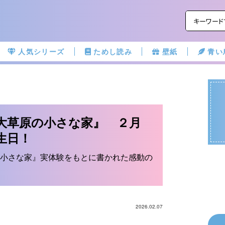
人気シリーズ
ためし読み
壁紙
青い
大草原の小さな家』 ２月
生日！
小さな家』実体験をもとに書かれた感動の
2026.02.07