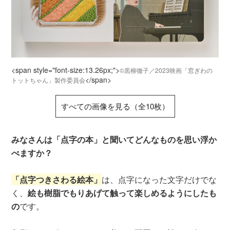
<span style="font-size:13.26px;">
©黒柳徹子／2023映画「窓ぎわの
</span>
トットちゃん」製作委員会
すべての画像を見る（全10枚）
みなさんは「点字の本」と聞いてどんなものを思い浮か
べますか？
「点字つきさわる絵本」
は、点字になった文字だけでな
く、
絵も樹脂でもりあげて触って楽しめるようにしたも
の
です。