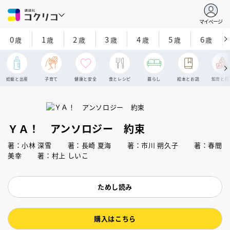
マイページ
0
1
2
3
4
5
6
歳
歳
歳
歳
歳
歳
歳
妊娠と出産
子育て
健康と安全
食とレシピ
暮らし
絵本とお話
知育と探
ＹＡ！ アンソロジー 約束
著：小林 深雪 著：長崎 夏海 著：市川 朔久子 著：春間
美幸 著：村上 しいこ
ためし読み
購入はこちら