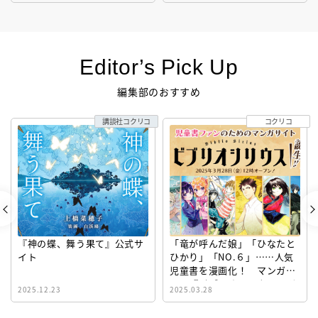
Editor’s Pick Up
編集部のおすすめ
講談社コクリコ
コクリコ
『神の蝶、舞う果て』公式サ
「竜が呼んだ娘」「ひなたと
イト
ひかり」「NO.６」……人気
児童書を漫画化！ マンガサ
イト『ビブリオシリウス』誕
2025.12.23
2025.03.28
生！