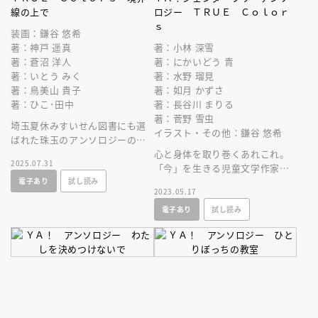
線の上で
ロジー ＴＲＵＥ Ｃｏｌｏｒ
ｓ
装画：鎌谷 悠希
著：神戸 遥真
著：小林 深雪
著：蒼沼 洋人
著：にかいどう 青
著：いとう みく
著：水野 瑠見
著：鳥美山 貴子
著：如月 かずさ
著：ひこ･田中
著：長谷川 まりる
著：菅野 雪虫
埼玉夏休みすいせん図書にも選
イラスト・その他：鎌谷 悠希
ばれた珠玉のアンソロジーの第
２弾！ 社会に偏在するジェン
心と身体を取り巻くあれこれ。
2025.07.31
ダーの問題を児童文学作家が鋭
「今」を生きる児童文学作家が
電子あり
試し読み
く描きます。
中学生とジェンダーをテーマに
2023.05.17
物語をつづった、珠玉のアンソ
電子あり
試し読み
ロジー。