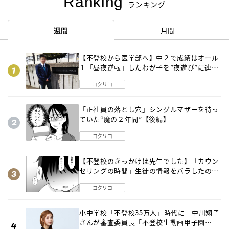
Ranking
ランキング
週間
月間
【不登校から医学部へ】中２で成績はオール
１「昼夜逆転」したわが子を”夜遊び”に連れ
出した母の気づき
コクリコ
「正社員の落とし穴」シングルマザーを待っ
ていた“魔の２年間”【後編】
コクリコ
【不登校のきっかけは先生でした】「カウン
セリングの時間」生徒の情報をバラしたの
は…《第２話》
コクリコ
小中学校「不登校35万人」時代に 中川翔子
さんが審査委員長「不登校生動画甲子園