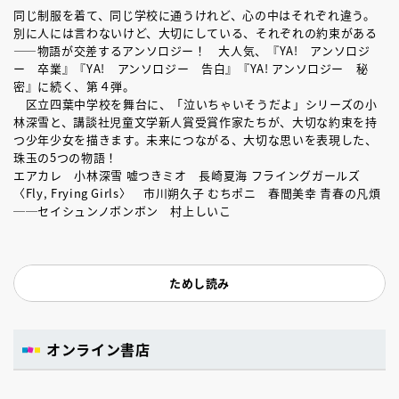
同じ制服を着て、同じ学校に通うけれど、心の中はそれぞれ違う。
別に人には言わないけど、大切にしている、それぞれの約束がある
――物語が交差するアンソロジー！ 大人気、『YA! アンソロジ
ー 卒業』『YA! アンソロジー 告白』『YA! アンソロジー 秘
密』に続く、第４弾。
区立四葉中学校を舞台に、「泣いちゃいそうだよ」シリーズの小
林深雪と、講談社児童文学新人賞受賞作家たちが、大切な約束を持
つ少年少女を描きます。未来につながる、大切な思いを表現した、
珠玉の5つの物語！
エアカレ 小林深雪 嘘つきミオ 長崎夏海 フライングガールズ
〈Fly, Frying Girls〉 市川朔久子 むちポニ 春間美幸 青春の凡煩
──セイシュンノボンボン 村上しいこ
ためし読み
オンライン書店