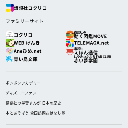
講談社コクリコ
ファミリーサイト
講談社の
コクリコ
動く図鑑MOVE
WEB げんき
TELEMAGA.net
講談社
Aneひめ.net
えほん通信
はやみねかおる FAN CLUB
青い鳥文庫
赤い夢学園
ボンボンアカデミー
ディズニーファン
講談社の学習まんが 日本の歴史
本とあそぼう 全国訪問おはなし隊