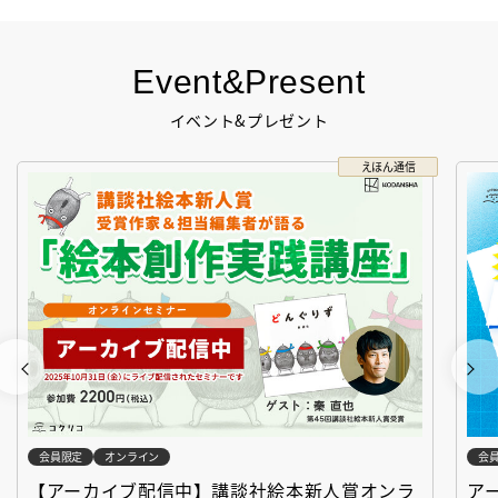
Event&Present
イベント&プレゼント
えほん通信
会員限定
オンライン
会
【アーカイブ配信中】講談社絵本新人賞オンラ
ア