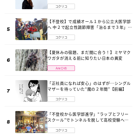
2026」が開催
コクリコ
【不登校】で成績オール１から公立大医学部
へ 中２で起立性調節障害「治るまで３年」の
診断 そのとき母は
コクリコ
【夏休みの宿題、まだ間に合う！】ミヤマク
ワガタが消える前に知りたい日本の異変
Aneひめ
「正社員になれば安心」のはずが…シングル
マザーを待っていた“魔の２年間”【前編】
コクリコ
「不登校から医学部進学」“ラップとフリー
スクール”でトンネルを脱して高校受験へ
〔元野球少年の実話〕
コクリコ