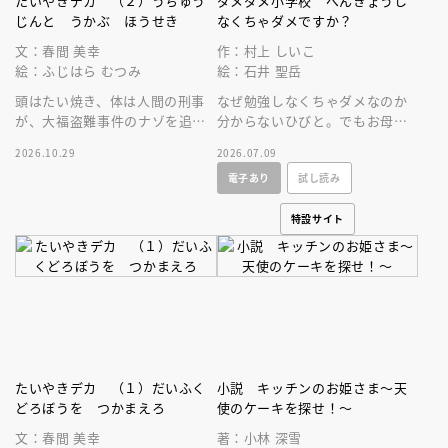
たいやきデカ （２）うちゅう
ダメダメ小学校 べんきょうし
じんと うかぶ ほうせき
なくちゃダメですか？
文：春間 美幸
作：村上 しいこ
絵：ふじはら むつみ
絵：石井 聖岳
頭はたい焼き、体は人間の刑事
なぜ勉強しなくちゃダメなのか
が、大福盗難事件のナゾを追
分からないひびと。でもお母さ
う！５歳から読めるエンタメ読
んが新しい仕事のために勉強す
2026.10.29
2026.07.09
み物の新シリーズ第２巻目。
ると言い出して、あることを思
電子あり
試し読み
いつきます。
特設サイト
たいやきデカ （１）だいふく
小説 キッチンのお姫さま～天
どろぼうを つかまえろ
使のケーキを探せ！～
文：春間 美幸
著：小林 深雪