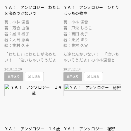
ＹＡ！ アンソロジー わたし
ＹＡ！ アンソロジー ひとり
を決めつけないで
ぼっちの教室
著：小林 深雪
著：小林 深雪
著：落合 由佳
著：戸森 しるこ
著：黒川 裕子
著：吉田 桃子
著：大島 恵真
著：栗沢 まり
絵：牧村 久実
絵：牧村 久実
「わたし」はわたしが決めた
友達なんかいない！ 「泣いち
い！ 「泣いちゃいそうだよ」
ゃいそうだよ」の小林深雪と、
小林深雪と、講談社児童文学新
講談社児童文学新人賞受賞作家
2018.12.20
2017.12.14
人賞作家によるアンソロジ
が紡ぐアンソロジー！ 絵・牧
電子あり
試し読み
電子あり
試し読み
ー！ 絵・牧村久実
村久実
ＹＡ！ アンソロジー １４歳
ＹＡ！ アンソロジー 秘密