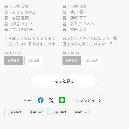
著：小林 深雪
著：小林 深雪
著：みうら かれん
著：片川 優子
著：安田 夏菜
著：陣崎 草子
著：如月 かずさ
著：みうら かれん
著：市川 朔久子
著：安田 夏菜
１４歳ってなにでできてる？
あのクラスメイトにだって、秘
「泣いちゃいそうだよ」の小林
密はあるのかもしれない－５人
深雪と、講談社児童文学新人賞
の作家が同じ中学校を舞台に描
2016.11.16
2015.08.07
受賞作家が紡ぐアンソロジ
く、珠玉のアンソロジー！
電子あり
試し読み
電子あり
試し読み
ー！ 絵・牧村久実
絵・牧村久実
もっと見る
ブックマーク
share
小学４年生
小学５年生
小学６年生
中学生〜