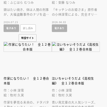
絵：ふじはら むつみ
絵：安藤 なつみ
頭はたい焼き、体は人間の刑事
「キッチンのお姫さま」原作者
が、大福盗難事件のナゾを追
の小林深雪による、完全オリジ
う！５歳から読めるエンタメ読
ナルスピンオフ小説！
2026.07.15
2026.04.03
み物の新シリーズ第１巻目。
電子あり
試し読み
電子あり
特設サイト
作家になりたい！ 全１２巻合
泣いちゃいそうだよ《高校生
本版
編》 全１２巻合本版
作：小林 深雪
作：小林 深雪
絵：牧村 久実
絵：牧村 久実
作家を夢見る未央の、ドタバタ
青い鳥文庫の大人気シリーズ、
＆胸キュンストーリー。ついに
待望の高校生編が合本で登場。