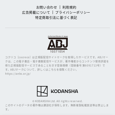
お問い合わせ
利用規約
広告掲載について
プライバシーポリシー
特定商取引法に基づく表記
コクリコ［cocreco］は正規版配信サイトマークを取得したサービスです。
ABJマー
クは、この電子書店・電子書籍配信サービスが、著作権者からコンテンツ使用許諾を
得た正規版配信サービスであることを示す登録商標（登録番号 第6091713号）で
す。ABJマークについて、詳しくはこちらを御覧ください。
https://aebs.or.jp/
© KODANSHA Ltd. All rights reserved.
このサイトのデータの著作権は講談社が保有します。無断複製転載放送等は禁止しま
す。