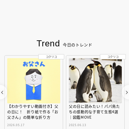
Trend
今日のトレンド
コクリコ
コクリコ
【わかりやすい動画付き】父
父の日に読みたい！パパ鳥た
の日に！ 折り紙で作る「お
ちの感動的な子育て生態4選
父さん」の簡単な折り方
｜図鑑MOVE
2026.05.17
2025.06.13