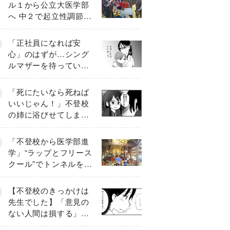
ル１から公立大医学部
へ 中２で起立性調節障
害「治るまで３年」の
診断 そのとき母は
「正社員になれば安
心」のはずが…シング
ルマザーを待ってい
た“魔の２年間”【前編】
「死にたいなら死ねば
いいじゃん！」不登校
の姉に浴びせてしまっ
た言葉【番外編・後
編】
「不登校から医学部進
学」“ラップとフリース
クール”でトンネルを脱
して高校受験へ〔元野
球少年の実話〕
【不登校のきっかけは
先生でした】「意見の
ない人間は損する」担
任の一言が苦しみに…