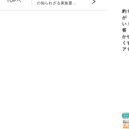
TOPへ
の知られざる家族愛
彼女を支えた絆とは？
約
が
い
答
か
く
ア