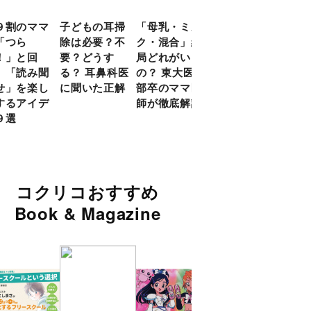
９割のママ
子どもの耳掃
「母乳・ミル
前頭葉の発達
現役
「つら
除は必要？不
ク・混合」結
ピークは10
談員
！」と回
要？どうす
局どれがいい
代！ 脳科学
に偏
 「読み聞
る？ 耳鼻科医
の？ 東大医学
的に子どもの
い」
せ」を楽し
に聞いた正解
部卒のママ医
「ならいご
由
するアイデ
師が徹底解説
と」を検証
９選
コクリコおすすめ
Book & Magazine