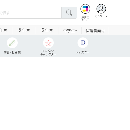
マイページ
講談社
コクリコ
5
6
年生
年生
年生
中学生~
保護者向け
エンタメ・
学習・お受験
ディズニー
キャラクター