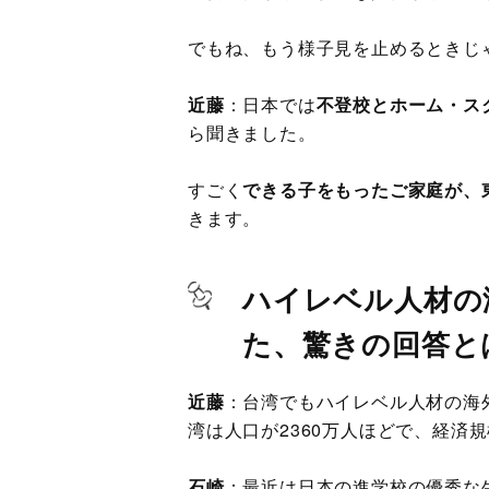
でもね、もう様子見を止めるときじ
近藤
：日本では
不登校とホーム・ス
ら聞きました。
すごく
できる子をもったご家庭が、
きます。
ハイレベル人材の
た、驚きの回答と
近藤
：台湾でもハイレベル人材の海
湾は人口が2360万人ほどで、経済
石崎
：最近は日本の進学校の優秀な