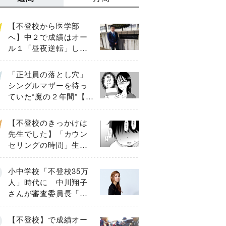
【不登校から医学部
へ】中２で成績はオー
ル１「昼夜逆転」した
わが子を”夜遊び”に連れ
出した母の気づき
「正社員の落とし穴」
シングルマザーを待っ
ていた“魔の２年間”【後
編】
【不登校のきっかけは
先生でした】「カウン
セリングの時間」生徒
の情報をバラしたの
は…《第２話》
小中学校「不登校35万
人」時代に 中川翔子
さんが審査委員長「不
登校生動画甲子園
2026」が開催
【不登校】で成績オー