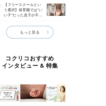
《第１話》
【フリースクールとい
う選択】保育園では“い
い子”だった息子が不登
校に…小学校入学後に
見えたSOS《第１話》
もっと見る
コクリコおすすめ
インタビュー & 特集