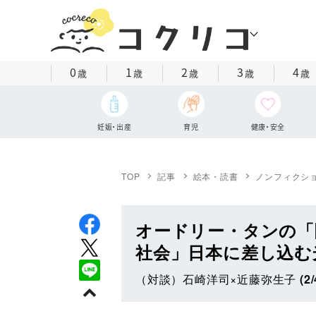
0
1
2
3
4
歳
歳
歳
歳
歳
妊娠・出産
育児
健康・安全
TOP
記事
絵本・読書
ノンフィクシ
オードリー・タンの「
社会」日本に差し込む
（対談）石崎洋司×近藤弥生子
(2/