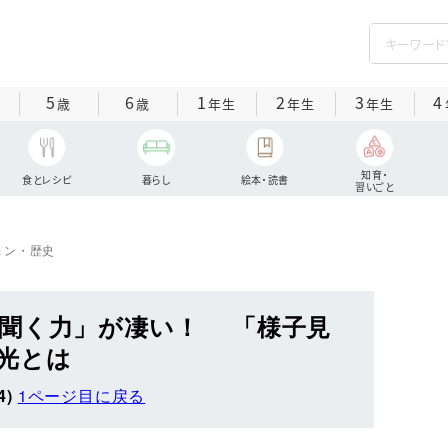
5
6
1
2
3
4
歳
歳
年生
年生
年生
知育・
食とレシピ
暮らし
絵本・読書
習いごと
ョン・歴史
聞く力」が凄い！ 「様子見
光とは
4)
1ページ目に戻る