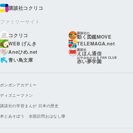
講談社コクリコ
ファミリーサイト
講談社の
コクリコ
動く図鑑MOVE
WEB げんき
TELEMAGA.net
講談社
Aneひめ.net
えほん通信
はやみねかおる FAN CLUB
青い鳥文庫
赤い夢学園
ボンボンアカデミー
ディズニーファン
講談社の学習まんが 日本の歴史
本とあそぼう 全国訪問おはなし隊