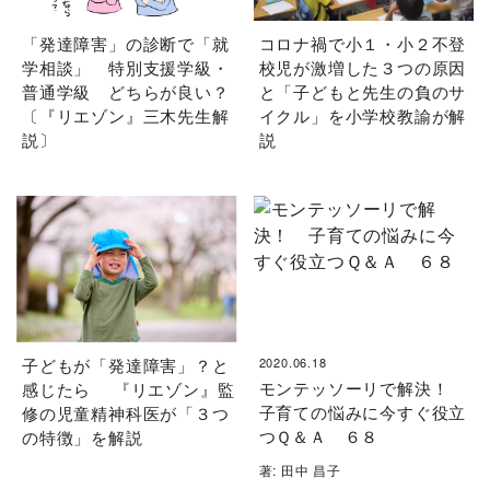
「発達障害」の診断で「就
コロナ禍で小１・小２不登
学相談」 特別支援学級・
校児が激増した３つの原因
普通学級 どちらが良い？
と「子どもと先生の負のサ
〔『リエゾン』三木先生解
イクル」を小学校教諭が解
説〕
説
子どもが「発達障害」？と
2020.06.18
モンテッソーリで解決！
感じたら 『リエゾン』監
子育ての悩みに今すぐ役立
修の児童精神科医が「３つ
つＱ＆Ａ ６８
の特徴」を解説
著: 田中 昌子