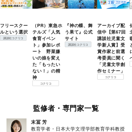
フリースクー
（PR）東急ホ
『神の蝶、舞
アーカイブ配
ルという選択
テルズ「人気
う果て』公式
信中【第67回
食育イベン
サイト
講談社児童文
講談社コクリコ
ト」参加レポ
学新人賞】受
講談社コクリコ
ート 野菜嫌
賞作家と前選
いの娘を変え
考委員に聞く
た「もったい
「児童文学創
ない！」の精
作セミナー」
神
コクリコ
コクリコ
監修者・専門家一覧
末冨 芳
教育学者・日本大学文理学部教育学科教授