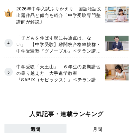
2026年中学入試ふりかえり 国語物語文
出題作品と傾向を紹介〔中学受験専門塾
講師が解説〕
「子どもを伸ばす親に共通点は、な
い」 【中学受験】難関校合格率抜群・
中学受験塾『グノーブル』ベテラン講師
が「保護者のお悩み」にガチ回答！
中学受験「天王山」 ６年生の夏期講習
の乗り越え方 大手進学教室
『SAPIX（サピックス）』ベテラン講師
が伝授
人気記事・連載ランキング
週間
月間