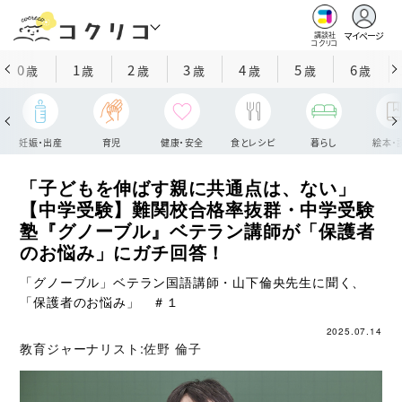
マイページ
講談社
コクリコ
0
1
2
3
4
5
6
歳
歳
歳
歳
歳
歳
歳
妊娠・出産
育児
健康・安全
食とレシピ
暮らし
絵本・
「子どもを伸ばす親に共通点は、ない」
【中学受験】難関校合格率抜群・中学受験
塾『グノーブル』ベテラン講師が「保護者
のお悩み」にガチ回答！
「グノーブル」ベテラン国語講師・山下倫央先生に聞く、
「保護者のお悩み」 ＃１
2025.07.14
教育ジャーナリスト:
佐野 倫子