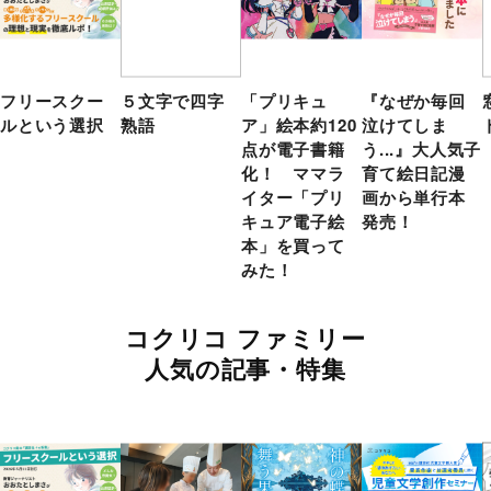
フリースクー
５文字で四字
「プリキュ
『なぜか毎回
ルという選択
熟語
ア」絵本約120
泣けてしま
点が電子書籍
う...』大人気子
化！ ママラ
育て絵日記漫
イター「プリ
画から単行本
キュア電子絵
発売！
本」を買って
みた！
コクリコ ファミリー
人気の記事・特集