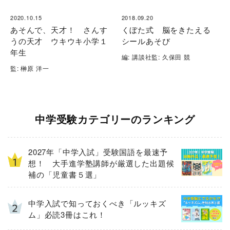
2020.10.15
2018.09.20
あそんで、天才！ さんす
くぼた式 脳をきたえる
うの天才 ウキウキ小学１
シールあそび
年生
編: 講談社監: 久保田 競
監: 榊原 洋一
中学受験カテゴリーのランキング
2027年「中学入試」受験国語を最速予
想！ 大手進学塾講師が厳選した出題候
補の「児童書５選」
中学入試で知っておくべき「ルッキズ
ム」必読3冊はこれ！