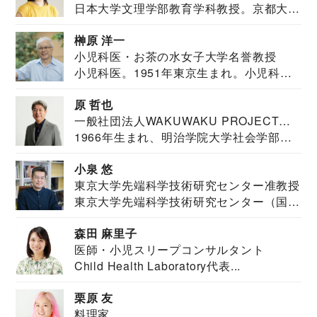
日本大学文理学部教育学科教授。京都大学
教育学部卒業...
榊原 洋一
小児科医・お茶の水女子大学名誉教授
小児科医。1951年東京生まれ。小児科
医。東京大学...
原 哲也
一般社団法人WAKUWAKU PROJECT
1966年生まれ、明治学院大学社会学部福
JAPAN代表・言語聴覚士・社会福祉士
祉学科卒業...
小泉 悠
東京大学先端科学技術研究センター准教授
東京大学先端科学技術研究センター（国際
安全保障構想...
森田 麻里子
医師・小児スリープコンサルタント
Child Health Laboratory代表...
栗原 友
料理家