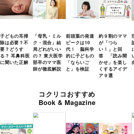
子どもの耳掃
「母乳・ミル
前頭葉の発達
約９割のママ
除は必要？不
ク・混合」結
ピークは10
が「つら
要？どうす
局どれがいい
代！ 脳科学
い！」と回
る？ 耳鼻科医
の？ 東大医学
的に子どもの
答 「読み聞
に聞いた正解
部卒のママ医
「ならいご
かせ」を楽し
師が徹底解説
と」を検証
くするアイデ
ア９選
コクリコおすすめ
Book & Magazine