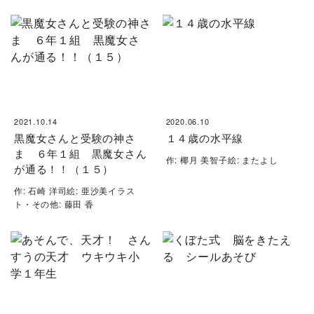
2021.10.14
2020.06.10
黒魔女さんと受験の神さ
１４歳の水平線
ま ６年１組 黒魔女さん
作: 椰月 美智子絵: またよし
が通る！！（１５）
作: 石崎 洋司絵: 亜沙美イラス
ト・その他: 藤田 香