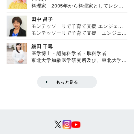
料理家 2005年から料理家としてレシピ
を紹介。東...
田中 昌子
モンテッソーリで子育て支援 エンジェル
モンテッソーリで子育て支援 エンジェル
ズハウス研究所所長
ズハウス研究...
細田 千尋
医学博士・認知科学者・脳科学者
東北大学加齢医学研究所及び、東北大学大
学院情報科学...
もっと見る