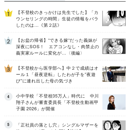
【不登校のきっかけは先生でした】「カ
ウンセリングの時間」生徒の情報をバラ
したのは…《第２話》
【お盆の帰省】“できる嫁“だった義妹が
深夜にSOS！ エアコンなし・肉禁止の
義実家ルールに変化が…〈後編〉
【不登校から医学部へ】中２で成績はオ
ール１「昼夜逆転」したわが子を”夜遊
び”に連れ出した母の気づき
小中学校「不登校35万人」時代に 中川
翔子さんが審査委員長「不登校生動画甲
子園 2026」が開催
「正社員の落とし穴」シングルマザーを