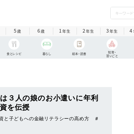
5
6
1
2
3
4
歳
歳
年生
年生
年生
知育・
食とレシピ
暮らし
絵本・読書
習いごと
は３人の娘のお小遣いに年利
投資を伝授
資と子どもへの金融リテラシーの高め方 ＃