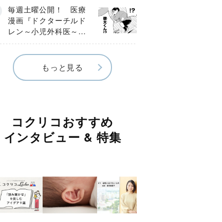
編】
毎週土曜公開！ 医療
漫画『ドクターチルド
レン～小児外科医～』
【Episode.４】
もっと見る
コクリコおすすめ
インタビュー & 特集