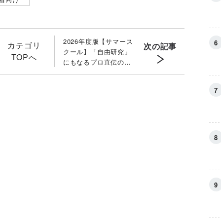
2026年度版【サマース
カテゴリ
次の記事
クール】「自由研究」
TOPへ
にもなるプロ直伝の
「建築講座」