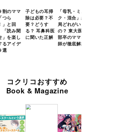
９割のママ
子どもの耳掃
「母乳・ミル
前頭葉の発達
現役
「つら
除は必要？不
ク・混合」結
ピークは10
談員
！」と回
要？どうす
局どれがいい
代！ 脳科学
に偏
 「読み聞
る？ 耳鼻科医
の？ 東大医学
的に子どもの
い」
せ」を楽し
に聞いた正解
部卒のママ医
「ならいご
由
するアイデ
師が徹底解説
と」を検証
９選
コクリコおすすめ
Book & Magazine