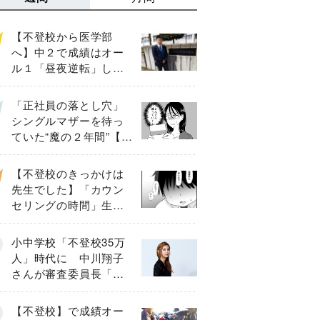
【不登校から医学部
へ】中２で成績はオー
ル１「昼夜逆転」した
わが子を”夜遊び”に連れ
出した母の気づき
「正社員の落とし穴」
シングルマザーを待っ
ていた“魔の２年間”【後
編】
【不登校のきっかけは
先生でした】「カウン
セリングの時間」生徒
の情報をバラしたの
は…《第２話》
小中学校「不登校35万
人」時代に 中川翔子
さんが審査委員長「不
登校生動画甲子園
2026」が開催
【不登校】で成績オー