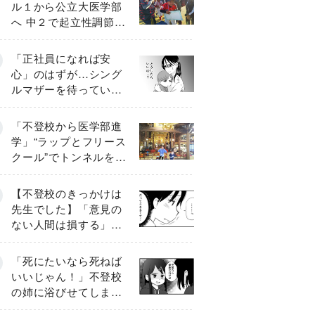
ル１から公立大医学部
へ 中２で起立性調節障
害「治るまで３年」の
診断 そのとき母は
「正社員になれば安
心」のはずが…シング
ルマザーを待ってい
た“魔の２年間”【前編】
「不登校から医学部進
学」“ラップとフリース
クール”でトンネルを脱
して高校受験へ〔元野
球少年の実話〕
【不登校のきっかけは
先生でした】「意見の
ない人間は損する」担
任の一言が苦しみに…
《第１話》
「死にたいなら死ねば
いいじゃん！」不登校
の姉に浴びせてしまっ
た言葉【番外編・後