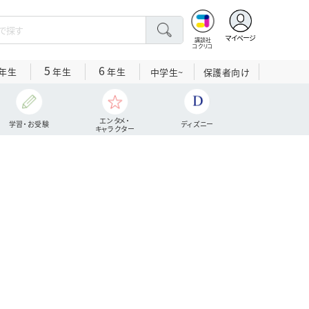
マイページ
講談社
コクリコ
5
6
年生
年生
年生
中学生~
保護者向け
エンタメ・
学習・お受験
ディズニー
キャラクター