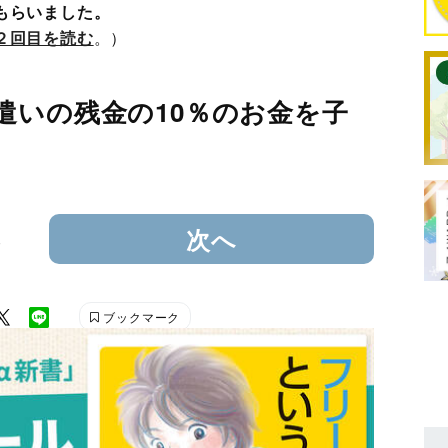
もらいました。
２回目を読む
。）
遣いの残金の10％のお金を子
3
次へ
ブックマーク