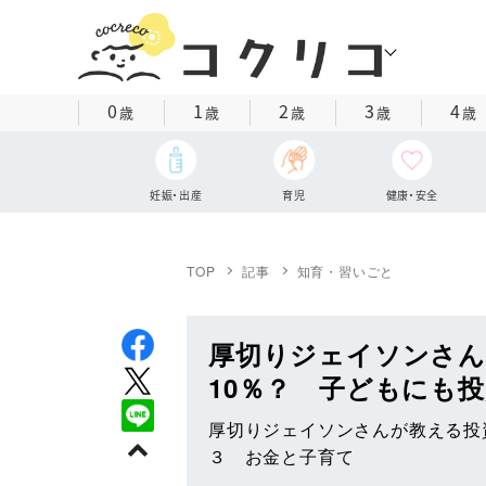
0
1
2
3
4
歳
歳
歳
歳
歳
妊娠・出産
育児
健康・安全
TOP
記事
知育・習いごと
厚切りジェイソンさん
10％？ 子どもにも
厚切りジェイソンさんが教える投
３ お金と子育て