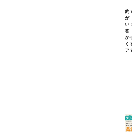
約
が
い
答
か
く
ア