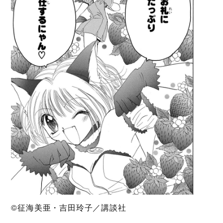
©征海美亜・吉田玲子／講談社