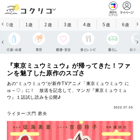
マイページ
講談社
コクリコ
0
1
2
3
4
5
6
歳
歳
歳
歳
歳
歳
歳
妊娠・出産
育児
健康・安全
食とレシピ
暮らし
絵本・
『東京ミュウミュウ』が帰ってきた！ファ
ンを魅了した原作のスゴさ
あの“ミュウミュウ”が新作TVアニメ「東京ミュウミュウ に
ゅ～♡」に！ 放送を記念して、マンガ『東京ミュウミュ
ウ』１話試し読みを公開♪
2022.07.05
ライター:
大門 磨央