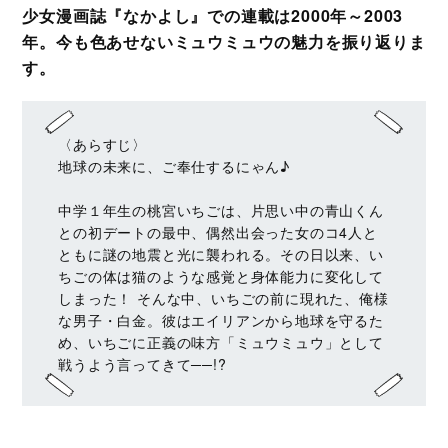
少女漫画誌『なかよし』での連載は2000年～2003
年。今も色あせないミュウミュウの魅力を振り返りま
す。
〈あらすじ〉
地球の未来に、ご奉仕するにゃん♪
中学１年生の桃宮いちごは、片思い中の青山くん
との初デートの最中、偶然出会った女のコ4人と
ともに謎の地震と光に襲われる。その日以来、い
ちごの体は猫のような感覚と身体能力に変化して
しまった！ そんな中、いちごの前に現れた、俺様
な男子・白金。彼はエイリアンから地球を守るた
め、いちごに正義の味方「ミュウミュウ」として
戦うよう言ってきて──!?