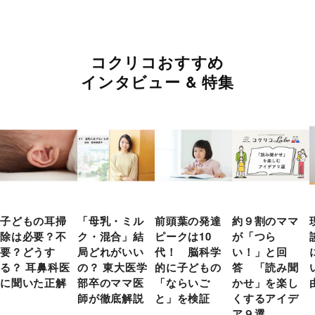
コクリコおすすめ
インタビュー & 特集
子どもの耳掃
「母乳・ミル
前頭葉の発達
約９割のママ
除は必要？不
ク・混合」結
ピークは10
が「つら
要？どうす
局どれがいい
代！ 脳科学
い！」と回
る？ 耳鼻科医
の？ 東大医学
的に子どもの
答 「読み聞
に聞いた正解
部卒のママ医
「ならいご
かせ」を楽し
師が徹底解説
と」を検証
くするアイデ
ア９選