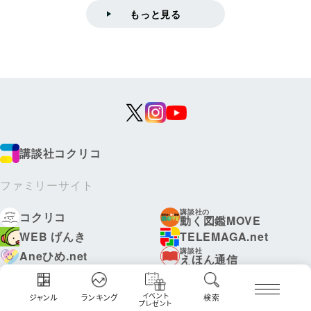
もっと見る
講談社コクリコ
ファミリーサイト
講談社の
コクリコ
動く図鑑MOVE
WEB げんき
TELEMAGA.net
講談社
Aneひめ.net
えほん通信
はやみねかおる FAN CLUB
青い鳥文庫
赤い夢学園
イベント
ジャンル
ランキング
検索
プレゼント