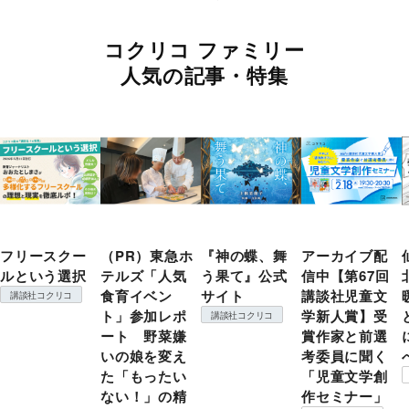
コクリコ ファミリー
人気の記事・特集
フリースクー
（PR）東急ホ
『神の蝶、舞
アーカイブ配
ルという選択
テルズ「人気
う果て』公式
信中【第67回
食育イベン
サイト
講談社児童文
講談社コクリコ
ト」参加レポ
学新人賞】受
講談社コクリコ
ート 野菜嫌
賞作家と前選
いの娘を変え
考委員に聞く
た「もったい
「児童文学創
ない！」の精
作セミナー」