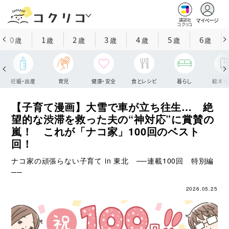
マイページ
講談社
コクリコ
0
1
2
3
4
5
6
歳
歳
歳
歳
歳
歳
歳
妊娠・出産
育児
健康・安全
食とレシピ
暮らし
絵本・
【子育て漫画】大雪で車が立ち往生… 絶
望的な渋滞を救った夫の“神対応”に賞賛の
嵐！ これが「ナコ家」100回のベスト
回！
ナコ家の頑張らない子育て in 東北 ──連載100回 特別編
──
2026.05.25