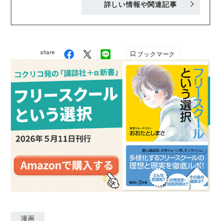
詳しい情報や関連記事
身。現在は、書籍や雑誌、広告のイラストから企業キ
ャラクターデザイン、エッセイ漫画執筆、雑貨やテキ
スタイルデザインも手がけている。ブログ、SNSでも
エッセイ漫画を公開中。 【著書】「ナコさんちの頑張
share
ブックマーク
らない家事」（KADOKAWA) ▼webサイト▼
https://nfsn66.net/ ▼ブログ▼
https://ameblo.jp/nacomusud/ ▼instagram▼
naco.nfsn66 ▼Twitter▼ @nfsn66
漫画