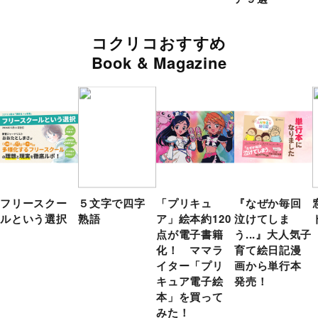
コクリコおすすめ
Book & Magazine
フリースクー
５文字で四字
「プリキュ
『なぜか毎回
ルという選択
熟語
ア」絵本約120
泣けてしま
点が電子書籍
う...』大人気子
化！ ママラ
育て絵日記漫
イター「プリ
画から単行本
キュア電子絵
発売！
本」を買って
みた！