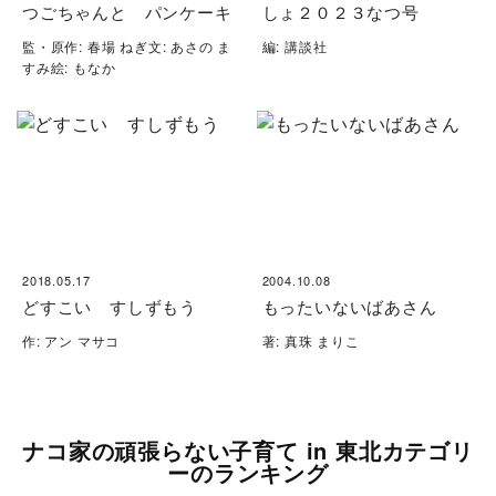
つごちゃんと パンケーキ
しょ２０２３なつ号
監・原作: 春場 ねぎ文: あさの ま
編: 講談社
すみ絵: もなか
2018.05.17
2004.10.08
どすこい すしずもう
もったいないばあさん
作: アン マサコ
著: 真珠 まりこ
ナコ家の頑張らない子育て in 東北カテゴリ
ーのランキング