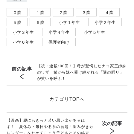
０歳
１歳
２歳
３歳
４歳
５歳
６歳
小学１年生
小学２年生
小学３年生
小学４年生
小学５年生
小学６年生
保護者向け
【祝・連載100回！】母が驚愕したナコ家三姉妹
前の記事
のワザ 姉から妹へ受け継がれる「謎の踊り」
が笑いを呼ぶ！
カテゴリ
TOPへ
【漫画】親にもきっと苦い思い出があるは
次の記事
ず！ 夏休み・毎日やる系の宿題「歯みがきカ
レンダー」をためてしまう子どもとその結末