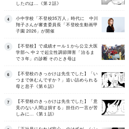
したのは…《第２話》
小中学校「不登校35万人」時代に 中川
翔子さんが審査委員長「不登校生動画甲
子園 2026」が開催
【不登校】で成績オール１から公立大医
学部へ 中２で起立性調節障害「治るま
で３年」の診断 そのとき母は
【不登校のきっかけは先生でした】「い
つまで休むんですか？」追い詰められる
母と息子《第６話》
【不登校のきっかけは先生でした】「意
見のない人間は損する」担任の一言が苦
しみに…《第１話》
「正社員になれば安心」のはずが…シン