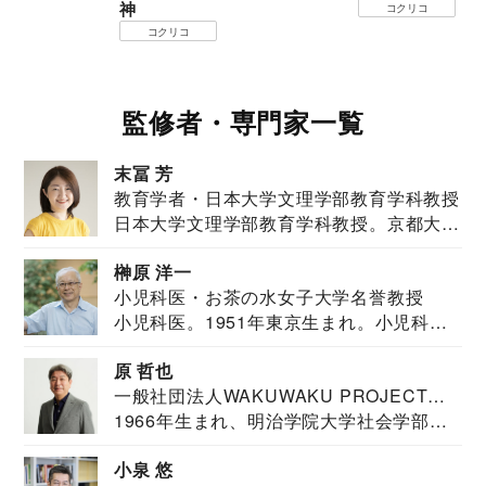
神
コクリコ
コクリコ
監修者・専門家一覧
末冨 芳
教育学者・日本大学文理学部教育学科教授
日本大学文理学部教育学科教授。京都大学
教育学部卒業...
榊原 洋一
小児科医・お茶の水女子大学名誉教授
小児科医。1951年東京生まれ。小児科
医。東京大学...
原 哲也
一般社団法人WAKUWAKU PROJECT
1966年生まれ、明治学院大学社会学部福
JAPAN代表・言語聴覚士・社会福祉士
祉学科卒業...
小泉 悠