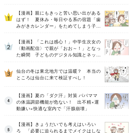
【漫画】親にもきっと苦い思い出がある
はず！ 夏休み・毎日やる系の宿題「歯
みがきカレンダー」をためてしまう子ど
もとその結末
【漫画】「これは感心！」中学生次女の
〈動画配信〉で親が「おお～！」となっ
た瞬間 子どものデジタル知識とネット
リテラシー教育の高さがスゴイ！
仙台の冬は東北地方では温暖？ 本当の
ところは仙台に来て検証すべし！
【漫画】夏の「ダク汗」対策 パパママ
の体温調節機能が危ない！ 出不精×運
動嫌い×快適な室内で「汗腺崩壊」
【漫画】きょうだいでも考えはいろい
ろ 「必要に迫られるまでメイクはしな