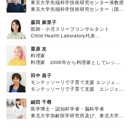
東京大学先端科学技術研究センター准教授
東京大学先端科学技術研究センター（国際
安全保障構想...
森田 麻里子
医師・小児スリープコンサルタント
Child Health Laboratory代表...
栗原 友
料理家
料理家 2005年から料理家としてレシピ
を紹介。東...
田中 昌子
モンテッソーリで子育て支援 エンジェル
モンテッソーリで子育て支援 エンジェル
ズハウス研究所所長
ズハウス研究...
細田 千尋
医学博士・認知科学者・脳科学者
東北大学加齢医学研究所及び、東北大学大
学院情報科学...