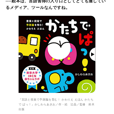
──絵本は、言語習得の入り口としてとても適してい
るメディア、ツールなんですね。
『言語と視覚で予測脳を育む！ かわりえ えほん かたち
で ぱっ！』かしわらあきお／作・絵 辻晶／監修 鈴木
出版