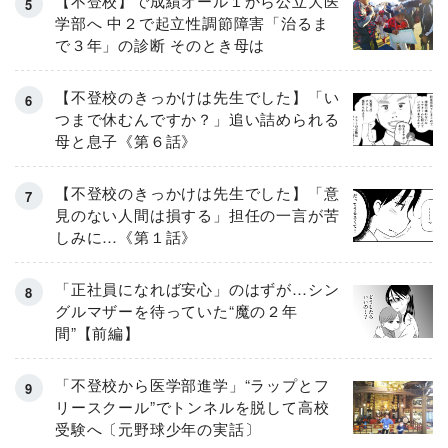
【不登校】で成績オール１から公立大医
学部へ 中２で起立性調節障害「治るま
で３年」の診断 そのとき母は
【不登校のきっかけは先生でした】「い
つまで休むんですか？」追い詰められる
母と息子《第６話》
【不登校のきっかけは先生でした】「意
見のない人間は損する」担任の一言が苦
しみに…《第１話》
「正社員になれば安心」のはずが…シン
グルマザーを待っていた“魔の２年
間”【前編】
「不登校から医学部進学」“ラップとフ
リースクール”でトンネルを脱して高校
受験へ〔元野球少年の実話〕