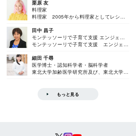
栗原 友
料理家
料理家 2005年から料理家としてレシピ
を紹介。東...
田中 昌子
モンテッソーリで子育て支援 エンジェル
モンテッソーリで子育て支援 エンジェル
ズハウス研究所所長
ズハウス研究...
細田 千尋
医学博士・認知科学者・脳科学者
東北大学加齢医学研究所及び、東北大学大
学院情報科学...
もっと見る