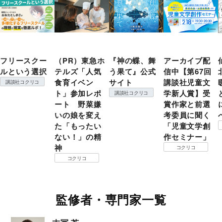
フリースクー
（PR）東急ホ
『神の蝶、舞
アーカイブ配
ルという選択
テルズ「人気
う果て』公式
信中【第67回
食育イベン
サイト
講談社児童文
講談社コクリコ
ト」参加レポ
学新人賞】受
講談社コクリコ
ート 野菜嫌
賞作家と前選
いの娘を変え
考委員に聞く
た「もったい
「児童文学創
ない！」の精
作セミナー」
神
コクリコ
コクリコ
監修者・専門家一覧