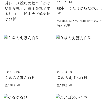
賞レース総なめ絵本「かぐ
2024.01.24
絵本 うたうからだのふし
や姫が虫」が親子を魅了す
ぎ
る理由！ 絵本ナビ編集長
が分析
作: 川原 繁人作: 北山 陽一その他:
牧村 久実
2017.10.26
2019.06.20
２歳のえほん百科
０歳のえほん百科
監: 榊原 洋一
監: 榊原 洋一