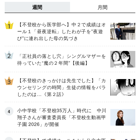
週間
月間
【不登校から医学部へ】中２で成績はオ
ール１「昼夜逆転」したわが子を”夜遊
び”に連れ出した母の気づき
「正社員の落とし穴」シングルマザーを
待っていた“魔の２年間”【後編】
【不登校のきっかけは先生でした】「カ
ウンセリングの時間」生徒の情報をバラ
したのは…《第２話》
小中学校「不登校35万人」時代に 中川
翔子さんが審査委員長「不登校生動画甲
子園 2026」が開催