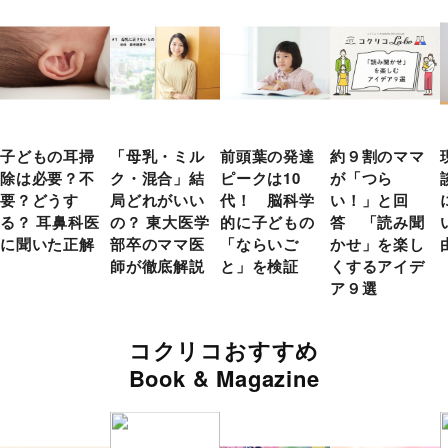
子どもの耳掃
「母乳・ミル
前頭葉の発達
約９割のママ
除は必要？不
ク・混合」結
ピークは10
が「つら
要？どうす
局どれがいい
代！ 脳科学
い！」と回
る？ 耳鼻科医
の？ 東大医学
的に子どもの
答 「読み聞
に聞いた正解
部卒のママ医
「ならいご
かせ」を楽し
師が徹底解説
と」を検証
くするアイデ
ア９選
コクリコおすすめ
Book & Magazine