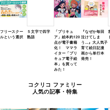
フリースクー
５文字で四字
「プリキュ
『なぜか毎回
ルという選択
熟語
ア」絵本約120
泣けてしま
点が電子書籍
う...』大人気子
化！ ママラ
育て絵日記漫
イター「プリ
画から単行本
キュア電子絵
発売！
本」を買って
みた！
コクリコ ファミリー
人気の記事・特集