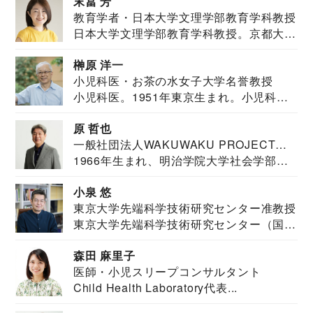
末冨 芳
教育学者・日本大学文理学部教育学科教授
日本大学文理学部教育学科教授。京都大学
教育学部卒業...
榊原 洋一
小児科医・お茶の水女子大学名誉教授
小児科医。1951年東京生まれ。小児科
医。東京大学...
原 哲也
一般社団法人WAKUWAKU PROJECT
1966年生まれ、明治学院大学社会学部福
JAPAN代表・言語聴覚士・社会福祉士
祉学科卒業...
小泉 悠
東京大学先端科学技術研究センター准教授
東京大学先端科学技術研究センター（国際
安全保障構想...
森田 麻里子
医師・小児スリープコンサルタント
Child Health Laboratory代表...