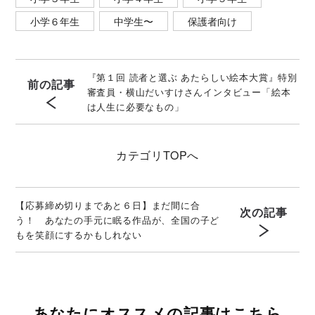
小学６年生
中学生〜
保護者向け
『第１回 読者と選ぶ あたらしい絵本大賞』特別
前の記事
審査員・横山だいすけさんインタビュー「絵本
は人生に必要なもの」
カテゴリ
TOPへ
【応募締め切りまであと６日】まだ間に合
次の記事
う！ あなたの手元に眠る作品が、全国の子ど
もを笑顔にするかもしれない
あなたにオススメの記事はこちら