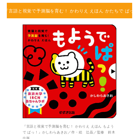
onで『言語と視覚で予測脳を育む！ かわりえ えほん かたちで ぱっ
『言語と視覚で予測脳を育む！ かわりえ えほん もよう
で ぱっ！』かしわらあきお／作・絵 辻晶／監修 鈴木
出版