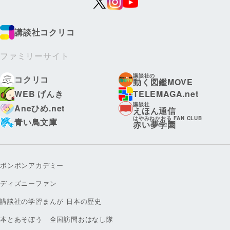
講談社コクリコ
ファミリーサイト
講談社の
コクリコ
動く図鑑MOVE
WEB げんき
TELEMAGA.net
講談社
Aneひめ.net
えほん通信
はやみねかおる FAN CLUB
青い鳥文庫
赤い夢学園
ボンボンアカデミー
ディズニーファン
講談社の学習まんが 日本の歴史
本とあそぼう 全国訪問おはなし隊