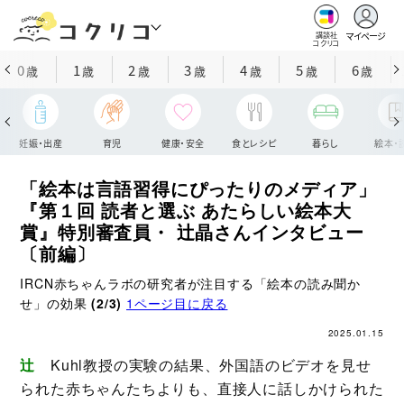
マイページ
講談社
コクリコ
0
1
2
3
4
5
6
歳
歳
歳
歳
歳
歳
歳
妊娠・出産
育児
健康・安全
食とレシピ
暮らし
絵本・
「絵本は言語習得にぴったりのメディア」
『第１回 読者と選ぶ あたらしい絵本大
賞』特別審査員・ 辻晶さんインタビュー
〔前編〕
IRCN赤ちゃんラボの研究者が注目する「絵本の読み聞か
せ」の効果
(2/3)
1ページ目に戻る
2025.01.15
辻
Kuhl教授の実験の結果、外国語のビデオを見せ
られた赤ちゃんたちよりも、直接人に話しかけられた