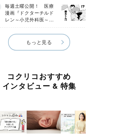
編】
毎週土曜公開！ 医療
漫画『ドクターチルド
レン～小児外科医～』
【Episode.４】
もっと見る
コクリコおすすめ
インタビュー & 特集