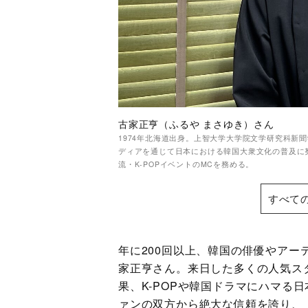
古家正亨（ふるや まさゆき）さん
1974年北海道出身。上智大学大学院文学研究科新
ディアを通じて日本における韓国大衆文化の普及に
流・K-POPイベントのMCを務める。
すべて
年に200回以上、韓国の俳優やア
家正亨さん。来日した多くの人気ス
果、K-POPや韓国ドラマにハマる
ァンの双方から絶大な信頼を誇り、