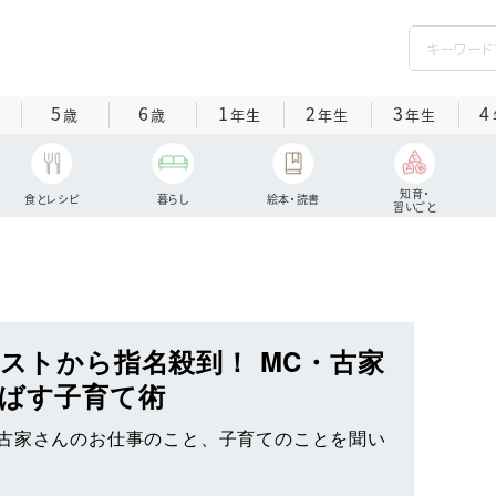
5
6
1
2
3
4
歳
歳
年生
年生
年生
知育・
食とレシピ
暮らし
絵本・読書
習いごと
ィストから指名殺到！ MC・古家
伸ばす子育て術
古家さんのお仕事のこと、子育てのことを聞い