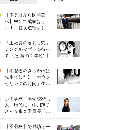
【不登校から医学部
へ】中２で成績はオー
ル１「昼夜逆転」した
わが子を”夜遊び”に連れ
出した母の気づき
「正社員の落とし穴」
シングルマザーを待っ
ていた“魔の２年間”【後
編】
【不登校のきっかけは
先生でした】「カウン
セリングの時間」生徒
の情報をバラしたの
は…《第２話》
小中学校「不登校35万
人」時代に 中川翔子
さんが審査委員長「不
登校生動画甲子園
2026」が開催
【不登校】で成績オー