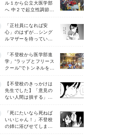
ル１から公立大医学部
へ 中２で起立性調節障
害「治るまで３年」の
診断 そのとき母は
「正社員になれば安
心」のはずが…シング
ルマザーを待ってい
た“魔の２年間”【前編】
「不登校から医学部進
学」“ラップとフリース
クール”でトンネルを脱
して高校受験へ〔元野
球少年の実話〕
【不登校のきっかけは
先生でした】「意見の
ない人間は損する」担
任の一言が苦しみに…
《第１話》
「死にたいなら死ねば
いいじゃん！」不登校
の姉に浴びせてしまっ
た言葉【番外編・後