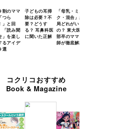
９割のママ
子どもの耳掃
「母乳・ミル
前頭葉の発達
現役
「つら
除は必要？不
ク・混合」結
ピークは10
談員
！」と回
要？どうす
局どれがいい
代！ 脳科学
に偏
 「読み聞
る？ 耳鼻科医
の？ 東大医学
的に子どもの
い」
せ」を楽し
に聞いた正解
部卒のママ医
「ならいご
由
するアイデ
師が徹底解説
と」を検証
９選
コクリコおすすめ
Book & Magazine