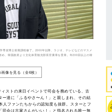
聞学専攻博士前期課程修了。2000年以降、ラジオ、テレビなどのマスメ
努め、韓国政府より文化体育観光部長官褒章を受章。年200回以上の韓
の画像を見る（全6枚）
ーティストの来日イベントで司会を務めている、古
ター達に「ふるやさ〜ん！」と親しまれ、その結
日本人ファンたちからの認知度も抜群。スターとフ
「司会は古家さんがいい！」と指名される唯一無