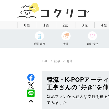
0
1
2
3
4
歳
歳
歳
歳
歳
妊娠・出産
育児
健康・安全
TOP
記事
育児
韓流・K-POPアーテ
正亨さんの“好き”を
韓流ファンから絶大な支持を得る
てみました