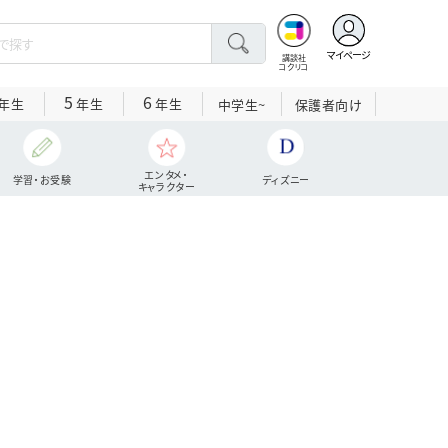
マイページ
講談社
コクリコ
5
6
年生
年生
年生
中学生~
保護者向け
エンタメ・
学習・お受験
ディズニー
キャラクター