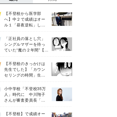
【不登校から医学部
へ】中２で成績はオー
ル１「昼夜逆転」した
わが子を”夜遊び”に連れ
出した母の気づき
「正社員の落とし穴」
シングルマザーを待っ
ていた“魔の２年間”【後
編】
【不登校のきっかけは
先生でした】「カウン
セリングの時間」生徒
の情報をバラしたの
は…《第２話》
小中学校「不登校35万
人」時代に 中川翔子
さんが審査委員長「不
登校生動画甲子園
2026」が開催
【不登校】で成績オー