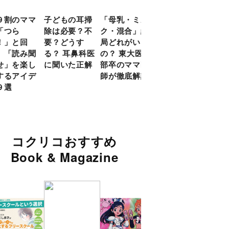
９割のママ
子どもの耳掃
「母乳・ミル
前頭葉の発達
現役
「つら
除は必要？不
ク・混合」結
ピークは10
談員
！」と回
要？どうす
局どれがいい
代！ 脳科学
に偏
 「読み聞
る？ 耳鼻科医
の？ 東大医学
的に子どもの
い」
せ」を楽し
に聞いた正解
部卒のママ医
「ならいご
由
するアイデ
師が徹底解説
と」を検証
９選
コクリコおすすめ
Book & Magazine