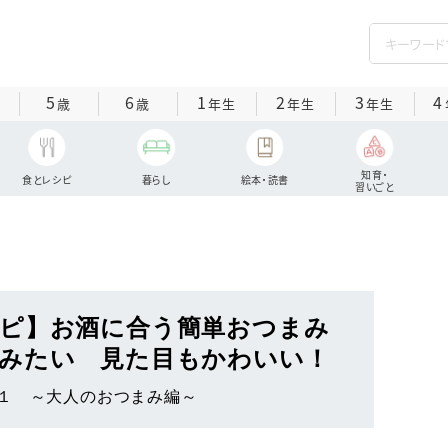
5
6
1
2
3
4
歳
歳
年生
年生
年生
知育・
食とレシピ
暮らし
絵本・読書
習いごと
ピ】お酒に合う簡単おつまみ
みたい 見た目もかわいい！
１ ～大人のおつまみ編～