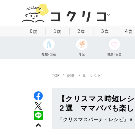
0
1
2
3
4
歳
歳
歳
歳
歳
妊娠・出産
育児
健康・安全
TOP
記事
食・レシピ
【クリスマス時短レシ
２選 ママパパも楽し
「クリスマスパーティレシピ」＃