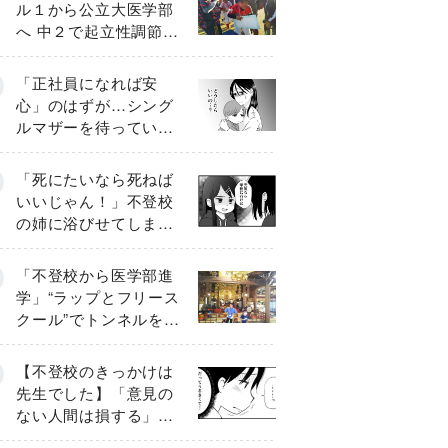
ル１から公立大医学部
へ 中２で起立性調節障
害「治るまで３年」の
診断 そのとき母は
「正社員になれば安
心」のはずが…シング
ルマザーを待ってい
た“魔の２年間”【前編】
「死にたいなら死ねば
いいじゃん！」不登校
の姉に浴びせてしまっ
た言葉【番外編・後
編】
「不登校から医学部進
学」“ラップとフリース
クール”でトンネルを脱
して高校受験へ〔元野
球少年の実話〕
【不登校のきっかけは
先生でした】「意見の
ない人間は損する」担
任の一言が苦しみに…