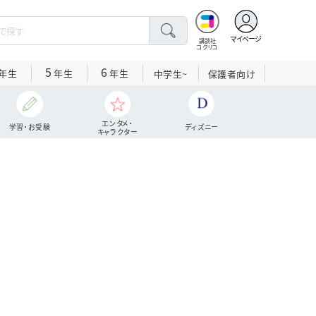
マイページ
講談社
コクリコ
5
6
年生
年生
年生
中学生~
保護者向け
エンタメ・
学習・お受験
ディズニー
キャラクター