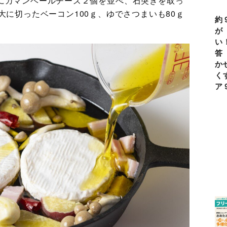
にカマンベールチーズ２個を並べ、石突きを取っ
大に切ったベーコン100ｇ、ゆでさつまいも80ｇ
約
が
い
答
か
く
ア