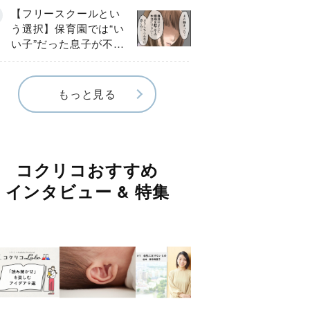
《第１話》
【フリースクールとい
う選択】保育園では“い
い子”だった息子が不登
校に…小学校入学後に
見えたSOS《第１話》
もっと見る
コクリコおすすめ
インタビュー & 特集