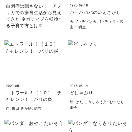
自閉症は隠さない！ アメ
1975.09.18
バーバパパのいえさがし
リカでの療育生活から見え
てきた ネガティブを転換す
著: Ａ･チゾン著: Ｔ･ティラ－訳:
る子育て方とは⁉
山下 明生
2022.05.11
2018.06.14
エトワール！（１０） チ
どしゃぶり
ャレンジ！ パリの炎
絵: はた こうしろう文: おーなり
由子
作: 梅田 みか絵: 結布