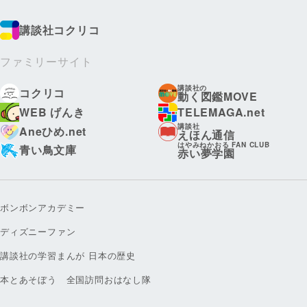
講談社コクリコ
ファミリーサイト
講談社の
コクリコ
動く図鑑MOVE
WEB げんき
TELEMAGA.net
講談社
Aneひめ.net
えほん通信
はやみねかおる FAN CLUB
青い鳥文庫
赤い夢学園
ボンボンアカデミー
ディズニーファン
講談社の学習まんが 日本の歴史
本とあそぼう 全国訪問おはなし隊