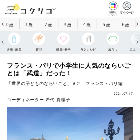
マイページ
講談社
コクリコ
0
1
2
3
4
5
6
歳
歳
歳
歳
歳
歳
歳
妊娠・出産
育児
健康・安全
食とレシピ
暮らし
絵本・
フランス・パリで小学生に人気のならいご
とは「武道」だった！
「世界の子どものならいごと」＃２ フランス・パリ編
2021.07.17
コーディネーター:
希代 真理子