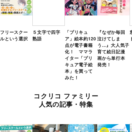
フリースクー
５文字で四字
「プリキュ
『なぜか毎回
ルという選択
熟語
ア」絵本約120
泣けてしま
点が電子書籍
う...』大人気子
化！ ママラ
育て絵日記漫
イター「プリ
画から単行本
キュア電子絵
発売！
本」を買って
みた！
コクリコ ファミリー
人気の記事・特集