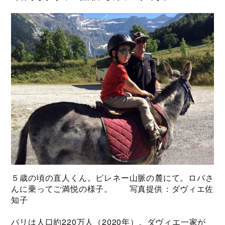
５歳の頃の直人くん。ピレネー山脈の麓にて。ロバさ
んに乗ってご満悦の様子。 写真提供：ダヴィエ佐
知子
パリは人口約220万人（2020年）。ダヴィエ一家が