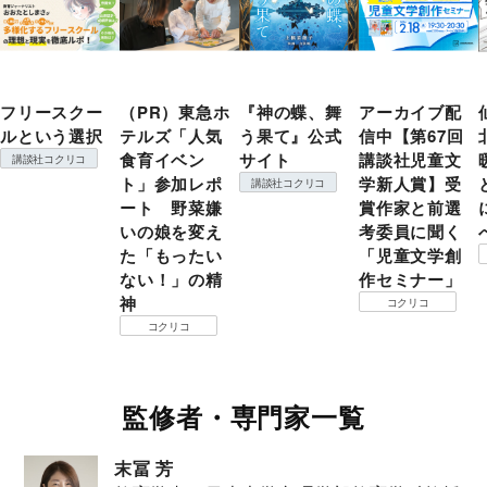
フリースクー
（PR）東急ホ
『神の蝶、舞
アーカイブ配
ルという選択
テルズ「人気
う果て』公式
信中【第67回
食育イベン
サイト
講談社児童文
講談社コクリコ
ト」参加レポ
学新人賞】受
講談社コクリコ
ート 野菜嫌
賞作家と前選
いの娘を変え
考委員に聞く
た「もったい
「児童文学創
ない！」の精
作セミナー」
神
コクリコ
コクリコ
監修者・専門家一覧
末冨 芳