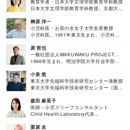
教育学者・日本大学文理学部教育学科教授
日本大学文理学部教育学科教授。京都大学
教育学部卒業...
榊原 洋一
小児科医・お茶の水女子大学名誉教授
小児科医。1951年東京生まれ。小児科
医。東京大学...
原 哲也
一般社団法人WAKUWAKU PROJECT
1966年生まれ、明治学院大学社会学部福
JAPAN代表・言語聴覚士・社会福祉士
祉学科卒業...
小泉 悠
東京大学先端科学技術研究センター准教授
東京大学先端科学技術研究センター（国際
安全保障構想...
森田 麻里子
医師・小児スリープコンサルタント
Child Health Laboratory代表...
栗原 友