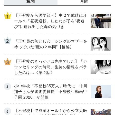
週間
月間
【不登校から医学部へ】中２で成績はオ
ール１「昼夜逆転」したわが子を”夜遊
び”に連れ出した母の気づき
「正社員の落とし穴」シングルマザーを
待っていた“魔の２年間”【後編】
【不登校のきっかけは先生でした】「カ
ウンセリングの時間」生徒の情報をバラ
したのは…《第２話》
小中学校「不登校35万人」時代に 中川
翔子さんが審査委員長「不登校生動画甲
子園 2026」が開催
【不登校】で成績オール１から公立大医