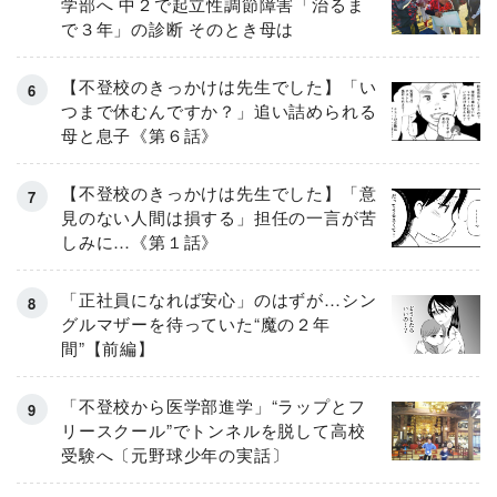
学部へ 中２で起立性調節障害「治るま
で３年」の診断 そのとき母は
【不登校のきっかけは先生でした】「い
つまで休むんですか？」追い詰められる
母と息子《第６話》
【不登校のきっかけは先生でした】「意
見のない人間は損する」担任の一言が苦
しみに…《第１話》
「正社員になれば安心」のはずが…シン
グルマザーを待っていた“魔の２年
間”【前編】
「不登校から医学部進学」“ラップとフ
リースクール”でトンネルを脱して高校
受験へ〔元野球少年の実話〕