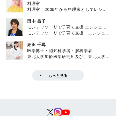
料理家
料理家 2005年から料理家としてレシピ
を紹介。東...
田中 昌子
モンテッソーリで子育て支援 エンジェル
モンテッソーリで子育て支援 エンジェル
ズハウス研究所所長
ズハウス研究...
細田 千尋
医学博士・認知科学者・脳科学者
東北大学加齢医学研究所及び、東北大学大
学院情報科学...
もっと見る