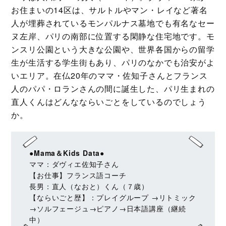
お住まいの14区は、サルトルやマン・レイなど著名
人が埋葬されているモンパルナス墓地でも有名なセー
ヌ左岸、パリの南部に位置する閑静な住宅地です。モ
ンスリ公園という大きな公園や、世界各国からの留学
生が生活する学生街もあり、パリのなかでも治安がよ
いエリア。在仏20年のママ・佐知子さんとフランス
人のパパ・ロランさんの間に誕生した、パリ生まれの
直人くんはどんなならいごとをしているのでしょう
か。
●Mama＆Kids Data●
ママ：ダヴィエ佐知子さん
【お仕事】フランス語コーチ
長男：直人（なおと）くん（７歳）
【ならいごと歴】：プレイグループ →リトミック
→ソルフェージュ→ピアノ→日本語講座（継続
中）