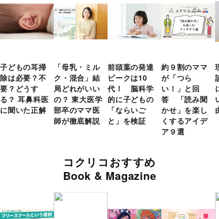
子どもの耳掃
「母乳・ミル
前頭葉の発達
約９割のママ
除は必要？不
ク・混合」結
ピークは10
が「つら
要？どうす
局どれがいい
代！ 脳科学
い！」と回
る？ 耳鼻科医
の？ 東大医学
的に子どもの
答 「読み聞
に聞いた正解
部卒のママ医
「ならいご
かせ」を楽し
師が徹底解説
と」を検証
くするアイデ
ア９選
コクリコおすすめ
Book & Magazine