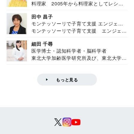
料理家 2005年から料理家としてレシピ
を紹介。東...
田中 昌子
モンテッソーリで子育て支援 エンジェル
モンテッソーリで子育て支援 エンジェル
ズハウス研究所所長
ズハウス研究...
細田 千尋
医学博士・認知科学者・脳科学者
東北大学加齢医学研究所及び、東北大学大
学院情報科学...
もっと見る