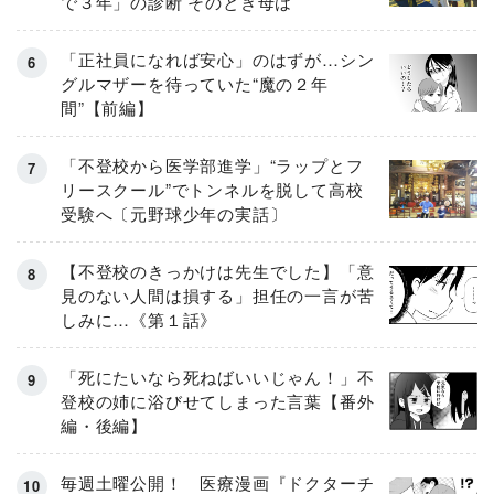
で３年」の診断 そのとき母は
「正社員になれば安心」のはずが…シン
グルマザーを待っていた“魔の２年
間”【前編】
「不登校から医学部進学」“ラップとフ
リースクール”でトンネルを脱して高校
受験へ〔元野球少年の実話〕
【不登校のきっかけは先生でした】「意
見のない人間は損する」担任の一言が苦
しみに…《第１話》
「死にたいなら死ねばいいじゃん！」不
登校の姉に浴びせてしまった言葉【番外
編・後編】
毎週土曜公開！ 医療漫画『ドクターチ