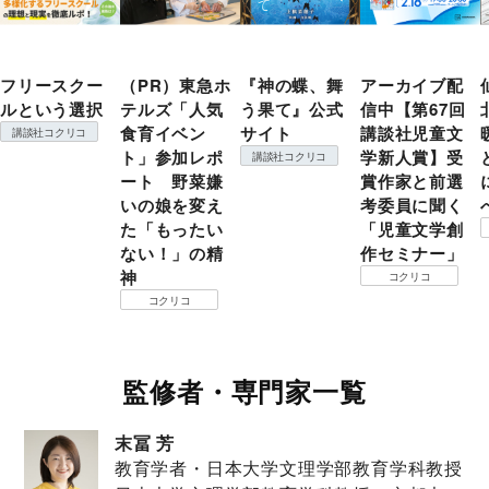
フリースクー
（PR）東急ホ
『神の蝶、舞
アーカイブ配
ルという選択
テルズ「人気
う果て』公式
信中【第67回
食育イベン
サイト
講談社児童文
講談社コクリコ
ト」参加レポ
学新人賞】受
講談社コクリコ
ート 野菜嫌
賞作家と前選
いの娘を変え
考委員に聞く
た「もったい
「児童文学創
ない！」の精
作セミナー」
神
コクリコ
コクリコ
監修者・専門家一覧
末冨 芳
教育学者・日本大学文理学部教育学科教授