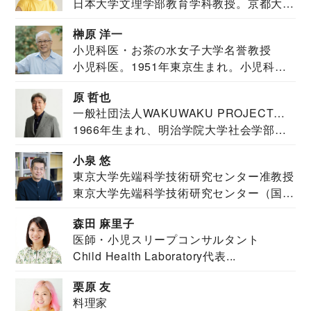
日本大学文理学部教育学科教授。京都大学
教育学部卒業...
榊原 洋一
小児科医・お茶の水女子大学名誉教授
小児科医。1951年東京生まれ。小児科
医。東京大学...
原 哲也
一般社団法人WAKUWAKU PROJECT
1966年生まれ、明治学院大学社会学部福
JAPAN代表・言語聴覚士・社会福祉士
祉学科卒業...
小泉 悠
東京大学先端科学技術研究センター准教授
東京大学先端科学技術研究センター（国際
安全保障構想...
森田 麻里子
医師・小児スリープコンサルタント
Child Health Laboratory代表...
栗原 友
料理家