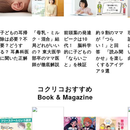
子どもの耳掃
「母乳・ミル
前頭葉の発達
約９割のママ
除は必要？不
ク・混合」結
ピークは10
が「つら
要？どうす
局どれがいい
代！ 脳科学
い！」と回
る？ 耳鼻科医
の？ 東大医学
的に子どもの
答 「読み聞
に聞いた正解
部卒のママ医
「ならいご
かせ」を楽し
師が徹底解説
と」を検証
くするアイデ
ア９選
コクリコおすすめ
Book & Magazine