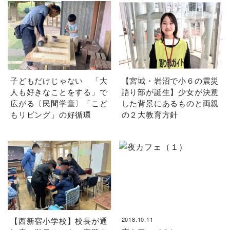
子どもだけじゃない 「大
【宮城・岩沼で小６の震災
人も好きなことをする」で
語り部が誕生】少女が決意
広がる〔民間学童〕「こど
した背景にあるものと両親
もリビング」の好循環
の２大教育方針
【西新宿小学校】校長が通
2018.10.11