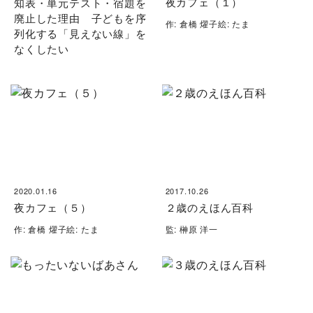
夜カフェ（１）
知表・単元テスト・宿題を
廃止した理由 子どもを序
作: 倉橋 燿子絵: たま
列化する「見えない線」を
なくしたい
2020.01.16
2017.10.26
夜カフェ（５）
２歳のえほん百科
作: 倉橋 燿子絵: たま
監: 榊原 洋一