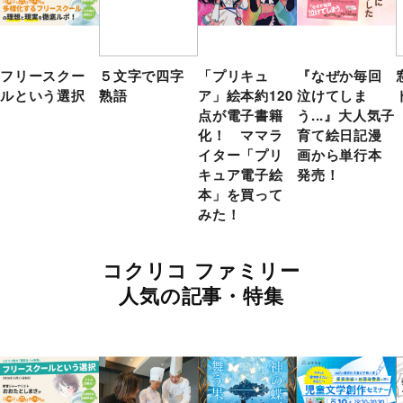
フリースクー
５文字で四字
「プリキュ
『なぜか毎回
ルという選択
熟語
ア」絵本約120
泣けてしま
点が電子書籍
う...』大人気子
化！ ママラ
育て絵日記漫
イター「プリ
画から単行本
キュア電子絵
発売！
本」を買って
みた！
コクリコ ファミリー
人気の記事・特集