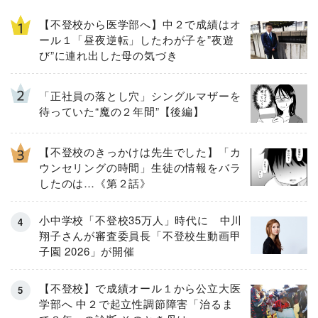
【不登校から医学部へ】中２で成績はオ
ール１「昼夜逆転」したわが子を”夜遊
び”に連れ出した母の気づき
「正社員の落とし穴」シングルマザーを
待っていた“魔の２年間”【後編】
【不登校のきっかけは先生でした】「カ
ウンセリングの時間」生徒の情報をバラ
したのは…《第２話》
小中学校「不登校35万人」時代に 中川
翔子さんが審査委員長「不登校生動画甲
子園 2026」が開催
【不登校】で成績オール１から公立大医
学部へ 中２で起立性調節障害「治るま