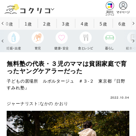
マイページ
講談社
コクリコ
0
1
2
3
4
5
6
歳
歳
歳
歳
歳
歳
歳
妊娠・出産
育児
健康・安全
食とレシピ
暮らし
絵本・
無料塾の代表・３児のママは貧困家庭で育
ったヤングケアラーだった
子どもの居場所 ルポルタージュ ＃３‐２ 東京都『日野
すみれ塾』
2022.10.04
ジャーナリスト:
なかの かおり