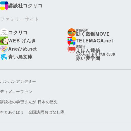
講談社コクリコ
ファミリーサイト
講談社の
コクリコ
動く図鑑MOVE
WEB げんき
TELEMAGA.net
講談社
Aneひめ.net
えほん通信
はやみねかおる FAN CLUB
青い鳥文庫
赤い夢学園
ボンボンアカデミー
ディズニーファン
講談社の学習まんが 日本の歴史
本とあそぼう 全国訪問おはなし隊