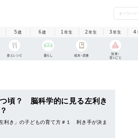
5
6
1
2
3
4
歳
歳
年生
年生
年生
知育・
食とレシピ
暮らし
絵本・読書
習いごと
つ頃？ 脳科学的に見る左利き
？
左利き」の子どもの育て方＃１ 利き手が決ま