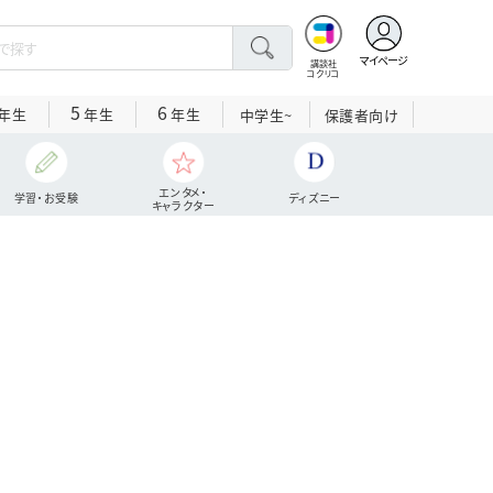
マイページ
講談社
コクリコ
5
6
年生
年生
年生
中学生~
保護者向け
エンタメ・
学習・お受験
ディズニー
キャラクター