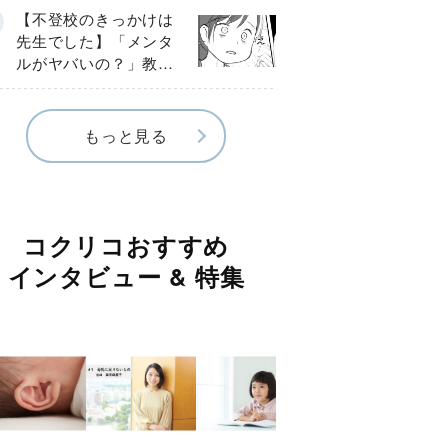
球少年の実話〕
【不登校のきっかけは
先生でした】「メンタ
ルがヤバいの？」教室
で始まった悪ふざけ
《第３話》
もっと見る
コクリコおすすめ
インタビュー & 特集