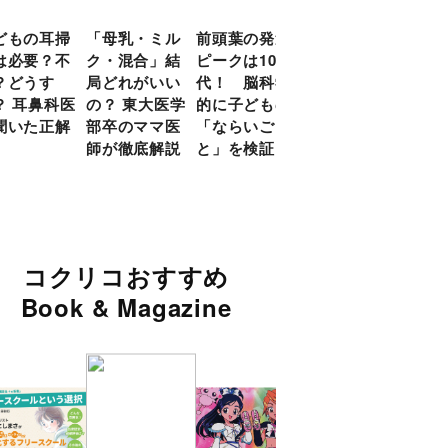
どもの耳掃
「母乳・ミル
前頭葉の発達
約９割のママ
現役
は必要？不
ク・混合」結
ピークは10
が「つら
談員
？どうす
局どれがいい
代！ 脳科学
い！」と回
に偏
？ 耳鼻科医
の？ 東大医学
的に子どもの
答 「読み聞
い」
聞いた正解
部卒のママ医
「ならいご
かせ」を楽し
由
師が徹底解説
と」を検証
くするアイデ
ア９選
コクリコおすすめ
Book & Magazine