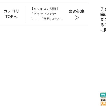
子
【ルッキズム問題】
カテゴリ
次の記事
「どうせブスだか
除
TOPへ
ら…」「整形したい」
要
と悩む我が子 親の答
る
え方「２つのポイン
に
ト」と本当に知るべき
「裏側の理由」