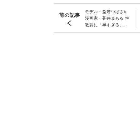
モデル・益若つばさ×
前の記事
漫画家・蒼井まもる 性
教育に「早すぎる」は
ありえない