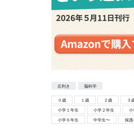
左利き
脳科学
０歳
１歳
２歳
３
小学１年生
小学２年生
小
小学６年生
中学生〜
保護