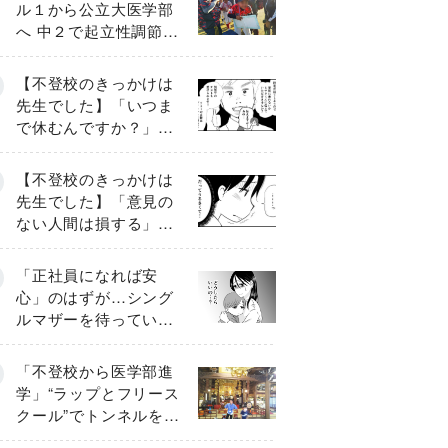
ル１から公立大医学部
へ 中２で起立性調節障
害「治るまで３年」の
診断 そのとき母は
【不登校のきっかけは
先生でした】「いつま
で休むんですか？」追
い詰められる母と息子
《第６話》
【不登校のきっかけは
先生でした】「意見の
ない人間は損する」担
任の一言が苦しみに…
《第１話》
「正社員になれば安
心」のはずが…シング
ルマザーを待ってい
た“魔の２年間”【前編】
「不登校から医学部進
学」“ラップとフリース
クール”でトンネルを脱
して高校受験へ〔元野