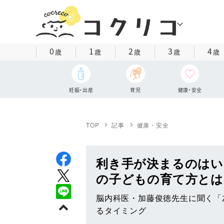
0
1
2
3
4
歳
歳
歳
歳
歳
妊娠・出産
育児
健康・安全
TOP
記事
健康・安全
利き手が決まるのはい
の子どもの育て方とは
脳内科医・加藤俊徳先生に聞く「
るタイミング