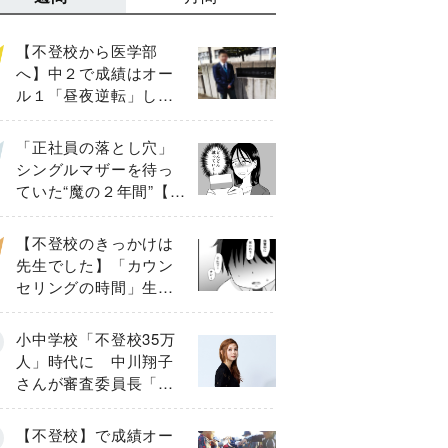
【不登校から医学部
へ】中２で成績はオー
ル１「昼夜逆転」した
わが子を”夜遊び”に連れ
出した母の気づき
「正社員の落とし穴」
シングルマザーを待っ
ていた“魔の２年間”【後
編】
【不登校のきっかけは
先生でした】「カウン
セリングの時間」生徒
の情報をバラしたの
は…《第２話》
小中学校「不登校35万
人」時代に 中川翔子
さんが審査委員長「不
登校生動画甲子園
2026」が開催
【不登校】で成績オー