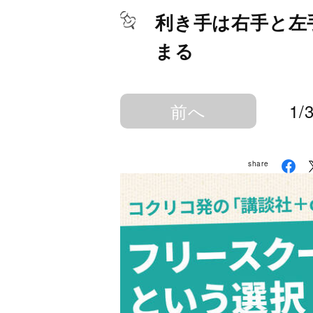
利き手は右手と左
まる
前へ
1/
share