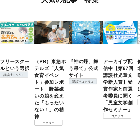
フリースクー
（PR）東急ホ
『神の蝶、舞
アーカイブ配
ルという選択
テルズ「人気
う果て』公式
信中【第67回
食育イベン
サイト
講談社児童文
講談社コクリコ
ト」参加レポ
学新人賞】受
講談社コクリコ
ート 野菜嫌
賞作家と前選
いの娘を変え
考委員に聞く
た「もったい
「児童文学創
ない！」の精
作セミナー」
神
コクリコ
コクリコ