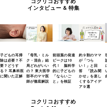
コクリコおすすめ
インタビュー & 特集
子どもの耳掃
「母乳・ミル
前頭葉の発達
約９割のママ
除は必要？不
ク・混合」結
ピークは10
が「つら
要？どうす
局どれがいい
代！ 脳科学
い！」と回
る？ 耳鼻科医
の？ 東大医学
的に子どもの
答 「読み聞
に聞いた正解
部卒のママ医
「ならいご
かせ」を楽し
師が徹底解説
と」を検証
くするアイデ
ア９選
コクリコおすすめ