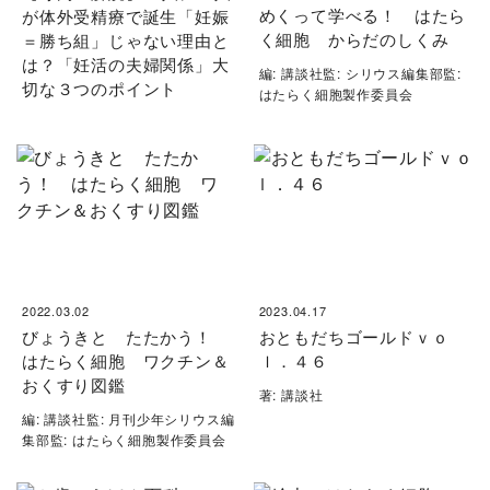
めくって学べる！ はたら
が体外受精療で誕生「妊娠
く細胞 からだのしくみ
＝勝ち組」じゃない理由と
は？「妊活の夫婦関係」大
編: 講談社監: シリウス編集部監:
切な３つのポイント
はたらく細胞製作委員会
2022.03.02
2023.04.17
びょうきと たたかう！
おともだちゴールドｖｏ
はたらく細胞 ワクチン＆
ｌ．４６
おくすり図鑑
著: 講談社
編: 講談社監: 月刊少年シリウス編
集部監: はたらく細胞製作委員会