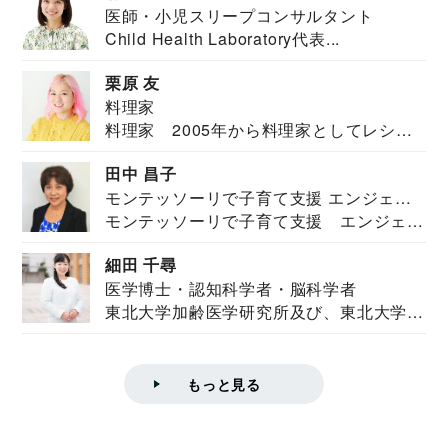
医師・小児スリープコンサルタント
Child Health Laboratory代表...
栗原 友
料理家
料理家 2005年から料理家としてレシピ
を紹介。東...
田中 昌子
モンテッソーリで子育て支援 エンジェル
モンテッソーリで子育て支援 エンジェル
ズハウス研究所所長
ズハウス研究...
細田 千尋
医学博士・認知科学者・脳科学者
東北大学加齢医学研究所及び、東北大学大
学院情報科学...
もっと見る