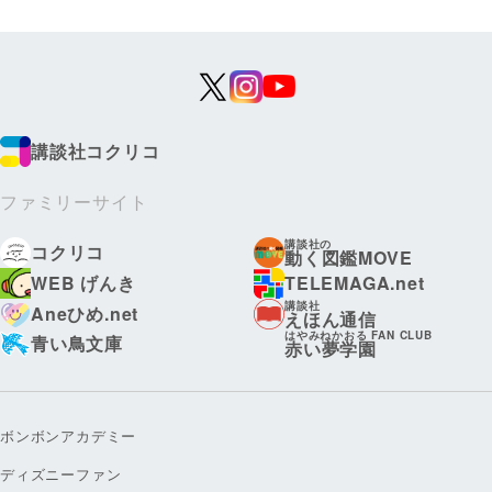
講談社コクリコ
ファミリーサイト
講談社の
コクリコ
動く図鑑MOVE
WEB げんき
TELEMAGA.net
講談社
Aneひめ.net
えほん通信
はやみねかおる FAN CLUB
青い鳥文庫
赤い夢学園
ボンボンアカデミー
ディズニーファン