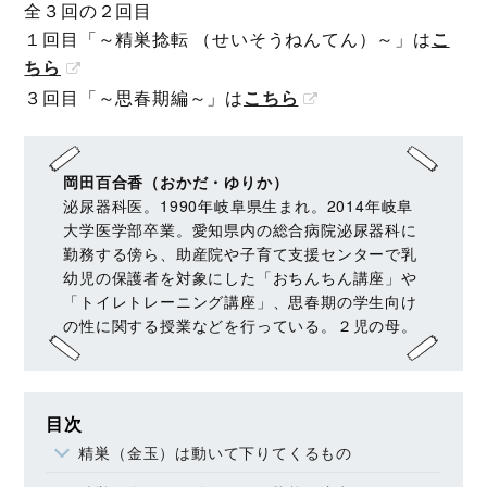
全３回の２回目
１回目「～精巣捻転 （せいそうねんてん）～」は
こ
ちら
３回目「～思春期編～」は
こちら
岡田百合香（おかだ・ゆりか）
泌尿器科医。1990年岐阜県生まれ。2014年岐阜
大学医学部卒業。愛知県内の総合病院泌尿器科に
勤務する傍ら、助産院や子育て支援センターで乳
幼児の保護者を対象にした「おちんちん講座」や
「トイレトレーニング講座」、思春期の学生向け
の性に関する授業などを行っている。２児の母。
目次
精巣（金玉）は動いて下りてくるもの