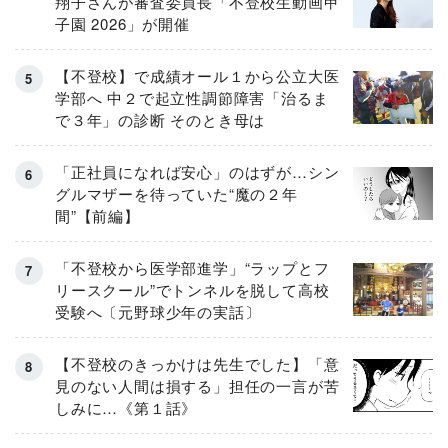
翔子さんが審査委員長「不登校生動画甲
子園 2026」が開催
【不登校】で成績オール１から公立大医
学部へ 中２で起立性調節障害「治るま
で３年」の診断 そのとき母は
「正社員になれば安心」のはずが…シン
グルマザーを待っていた“魔の２年
間”【前編】
「不登校から医学部進学」“ラップとフ
リースクール”でトンネルを脱して高校
受験へ〔元野球少年の実話〕
【不登校のきっかけは先生でした】「意
見のない人間は損する」担任の一言が苦
しみに…《第１話》