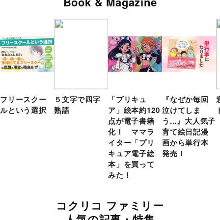
Book & Magazine
フリースクー
５文字で四字
「プリキュ
『なぜか毎回
ルという選択
熟語
ア」絵本約120
泣けてしま
点が電子書籍
う...』大人気子
化！ ママラ
育て絵日記漫
イター「プリ
画から単行本
キュア電子絵
発売！
本」を買って
みた！
コクリコ ファミリー
人気の記事・特集