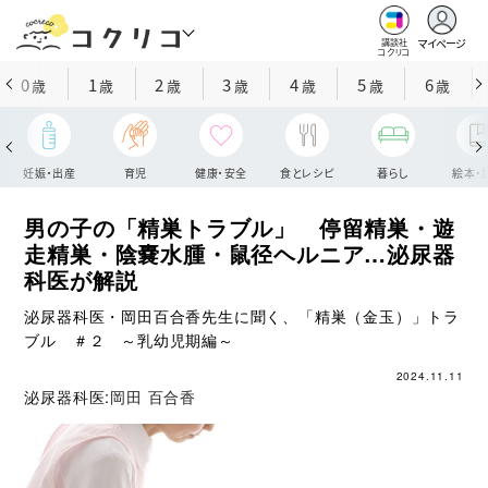
マイページ
講談社
コクリコ
0
1
2
3
4
5
6
歳
歳
歳
歳
歳
歳
歳
妊娠・出産
育児
健康・安全
食とレシピ
暮らし
絵本・
男の子の「精巣トラブル」 停留精巣・遊
走精巣・陰嚢水腫・鼠径ヘルニア…泌尿器
科医が解説
泌尿器科医・岡田百合香先生に聞く、「精巣（金玉）」トラ
ブル ＃２ ～乳幼児期編～
2024.11.11
泌尿器科医:
岡田 百合香