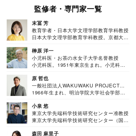
監修者・専門家一覧
末冨 芳
教育学者・日本大学文理学部教育学科教授
日本大学文理学部教育学科教授。京都大学
教育学部卒業...
榊原 洋一
小児科医・お茶の水女子大学名誉教授
小児科医。1951年東京生まれ。小児科
医。東京大学...
原 哲也
一般社団法人WAKUWAKU PROJECT
1966年生まれ、明治学院大学社会学部福
JAPAN代表・言語聴覚士・社会福祉士
祉学科卒業...
小泉 悠
東京大学先端科学技術研究センター准教授
東京大学先端科学技術研究センター（国際
安全保障構想...
森田 麻里子