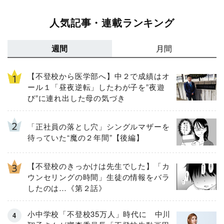
人気記事・連載ランキング
週間
月間
【不登校から医学部へ】中２で成績はオ
ール１「昼夜逆転」したわが子を”夜遊
び”に連れ出した母の気づき
「正社員の落とし穴」シングルマザーを
待っていた“魔の２年間”【後編】
【不登校のきっかけは先生でした】「カ
ウンセリングの時間」生徒の情報をバラ
したのは…《第２話》
小中学校「不登校35万人」時代に 中川