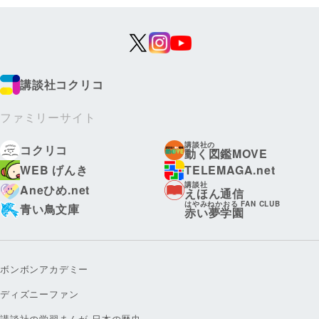
講談社コクリコ
ファミリーサイト
講談社の
コクリコ
動く図鑑MOVE
WEB げんき
TELEMAGA.net
講談社
Aneひめ.net
えほん通信
はやみねかおる FAN CLUB
青い鳥文庫
赤い夢学園
ボンボンアカデミー
ディズニーファン
講談社の学習まんが 日本の歴史