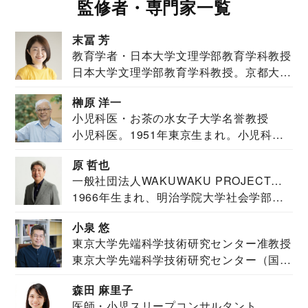
監修者・専門家一覧
末冨 芳
教育学者・日本大学文理学部教育学科教授
日本大学文理学部教育学科教授。京都大学
教育学部卒業...
榊原 洋一
小児科医・お茶の水女子大学名誉教授
小児科医。1951年東京生まれ。小児科
医。東京大学...
原 哲也
一般社団法人WAKUWAKU PROJECT
1966年生まれ、明治学院大学社会学部福
JAPAN代表・言語聴覚士・社会福祉士
祉学科卒業...
小泉 悠
東京大学先端科学技術研究センター准教授
東京大学先端科学技術研究センター（国際
安全保障構想...
森田 麻里子
医師・小児スリープコンサルタント