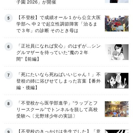
子園 2026」が開催
【不登校】で成績オール１から公立大医
学部へ 中２で起立性調節障害「治るま
で３年」の診断 そのとき母は
「正社員になれば安心」のはずが…シン
グルマザーを待っていた“魔の２年
間”【前編】
「死にたいなら死ねばいいじゃん！」不
登校の姉に浴びせてしまった言葉【番外
編・後編】
「不登校から医学部進学」“ラップとフ
リースクール”でトンネルを脱して高校
受験へ〔元野球少年の実話〕
【不登校のきっかけは先生でした】「意