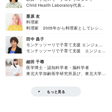
Child Health Laboratory代表...
栗原 友
料理家
料理家 2005年から料理家としてレシピ
を紹介。東...
田中 昌子
モンテッソーリで子育て支援 エンジェル
モンテッソーリで子育て支援 エンジェル
ズハウス研究所所長
ズハウス研究...
細田 千尋
医学博士・認知科学者・脳科学者
東北大学加齢医学研究所及び、東北大学大
学院情報科学...
もっと見る