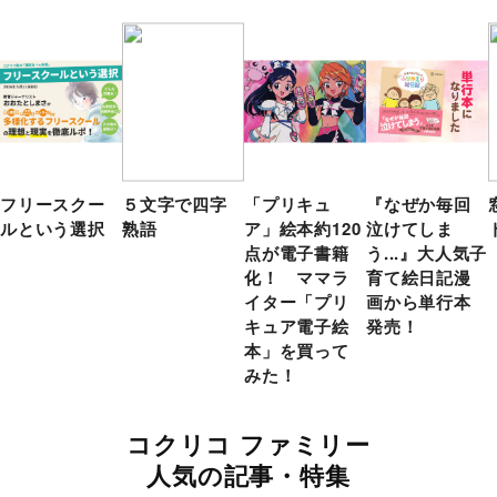
フリースクー
５文字で四字
「プリキュ
『なぜか毎回
ルという選択
熟語
ア」絵本約120
泣けてしま
点が電子書籍
う...』大人気子
化！ ママラ
育て絵日記漫
イター「プリ
画から単行本
キュア電子絵
発売！
本」を買って
みた！
コクリコ ファミリー
人気の記事・特集