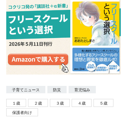
なの発達支援相談室」 https://tetote-tama.com 著書
『発達障害&グレーゾーンの子 小学校生活の困りご
と解決Book 学校の先生が教える！発達が気になる子
のための困りごとヒント１』
https://amzn.to/3GVGKii
子育てニュース
防災
育児悩み
１歳
２歳
３歳
４歳
５歳
保護者向け