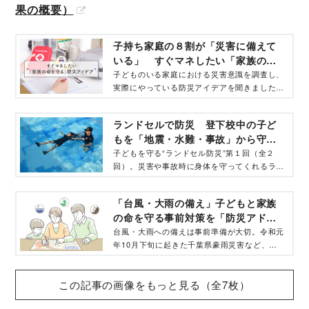
果の概要）
子持ち家庭の８割が「災害に備えて
いる」 すぐマネしたい「家族の命
を守る」防災アイデアを大公開
子どものいる家庭における災害意識を調査し、
実際にやっている防災アイデアを聞きました。
防災リュック、ローリングストック、停電時の
対策など参考になるものばかりです。
ランドセルで防災 登下校中の子ど
もを「地震・水難・事故」から守
れ！ 小学生に覚えてほしい「使い
子どもを守る“ランドセル防災”第１回（全２
回）。災害や事故時に身体を守ってくれるラン
方」
ドセルの使い方とは？ ランドセルの情報を発
信する「ランドセルくらぶ研究室」の運営元・
「台風・大雨の備え」子どもと家族
一般社団法人日本鞄協会ランドセル工業会に聞
の命を守る事前対策を「防災アドバ
いた。
イザー」が解説
台風・大雨への備えは事前準備が大切。令和元
年10月下旬に起きた千葉県豪雨災害など、暑
い時期を過ぎても秋の終わりごろまでは「台
風・大雨」に注意する必要が。備え・防災アド
この記事の画像をもっと見る（全7枚）
バイザーの高荷智也さんが、今すぐできる防災
活動についてアドバイス。ハザードマップを活