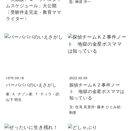
監: 榊原 洋一
ムスケジュール」大公開
〔受験伴走完走・教育ママ
ライター〕
1975.09.18
2022.03.09
バーバパパのいえさがし
探偵チームＫＺ事件ノー
ト 地獄の金星ボスママは
著: Ａ･チゾン著: Ｔ･ティラ－訳:
知っている
山下 明生
文: 住滝 良原作: 藤本 ひとみ絵:
駒形