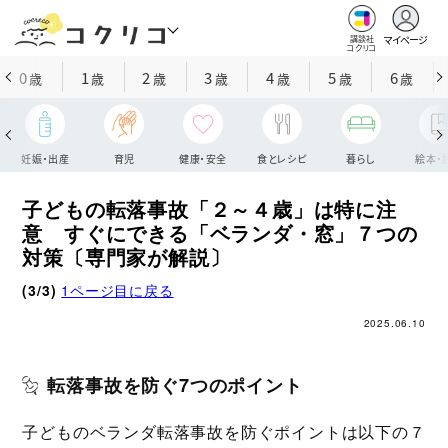
マイページ
講談社
コクリコ
0
1
2
3
4
5
6
歳
歳
歳
歳
歳
歳
歳
妊娠・出産
育児
健康・安全
食とレシピ
暮らし
絵本・
子どもの転落事故「２～４歳」は特に注
意 すぐにできる「ベランダ・窓」７つの
対策〔専門家が解説〕
(3/3)
1ページ目に戻る
2025.06.10
転落事故を防ぐ7つのポイント
子どものベランダ転落事故を防ぐポイントは以下の７