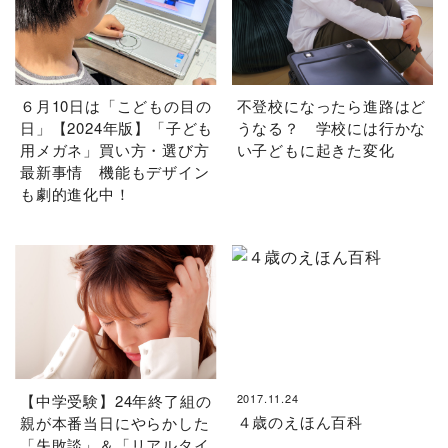
６月10日は「こどもの目の
不登校になったら進路はど
日」【2024年版】「子ども
うなる？ 学校には行かな
用メガネ」買い方・選び方
い子どもに起きた変化
最新事情 機能もデザイン
も劇的進化中！
【中学受験】24年終了組の
2017.11.24
４歳のえほん百科
親が本番当日にやらかした
「失敗談」＆「リアルタイ