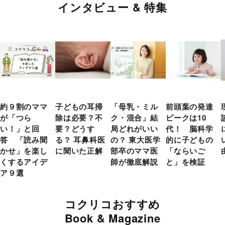
インタビュー & 特集
約９割のママ
子どもの耳掃
「母乳・ミル
前頭葉の発達
が「つら
除は必要？不
ク・混合」結
ピークは10
い！」と回
要？どうす
局どれがいい
代！ 脳科学
答 「読み聞
る？ 耳鼻科医
の？ 東大医学
的に子どもの
かせ」を楽し
に聞いた正解
部卒のママ医
「ならいご
くするアイデ
師が徹底解説
と」を検証
ア９選
コクリコおすすめ
Book & Magazine