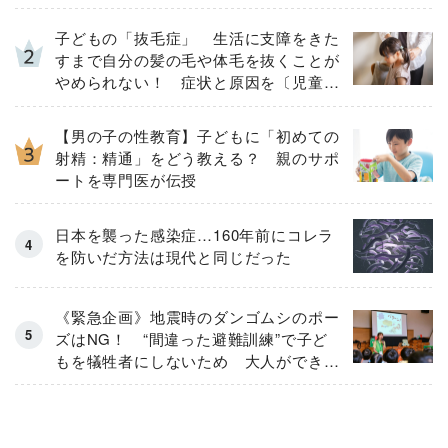
子どもの「抜毛症」 生活に支障をきた
すまで自分の髪の毛や体毛を抜くことが
やめられない！ 症状と原因を〔児童精
神科医が解説〕
【男の子の性教育】子どもに「初めての
射精：精通」をどう教える？ 親のサポ
ートを専門医が伝授
日本を襲った感染症…160年前にコレラ
を防いだ方法は現代と同じだった
《緊急企画》地震時のダンゴムシのポー
ズはNG！ “間違った避難訓練”で子ど
もを犠牲者にしないため 大人ができる
こととは？