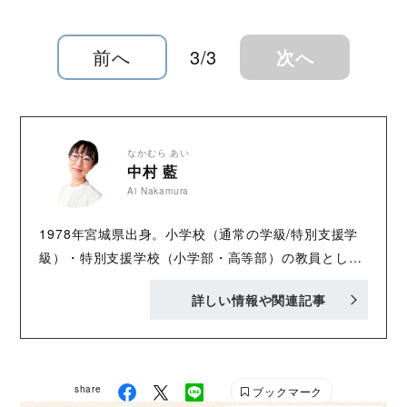
用した避難計画や防災グッズの準備などを解説
します
前へ
3/3
次へ
なかむら あい
中村 藍
Ai Nakamura
1978年宮城県出身。小学校（通常の学級/特別支援学
級）・特別支援学校（小学部・高等部）の教員として
20年以上にわたり教育経験を積む。退職後、教育関連
詳しい情報や関連記事
のWebメディアや雑誌への寄稿・監修、書籍執筆を行
う。発達支援や教育DX、不登校、受験などの分野にお
いて、教育現場や官公庁、当事者への取材多数。
【URL】 ポートフォリオサイト
share
ブックマーク
https://ainakamura.edire.co/ ブログ「てとて～みん