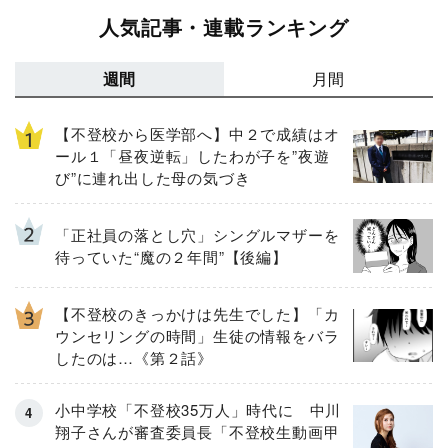
人気記事・連載ランキング
週間
月間
【不登校から医学部へ】中２で成績はオ
ール１「昼夜逆転」したわが子を”夜遊
び”に連れ出した母の気づき
「正社員の落とし穴」シングルマザーを
待っていた“魔の２年間”【後編】
【不登校のきっかけは先生でした】「カ
ウンセリングの時間」生徒の情報をバラ
したのは…《第２話》
小中学校「不登校35万人」時代に 中川
翔子さんが審査委員長「不登校生動画甲