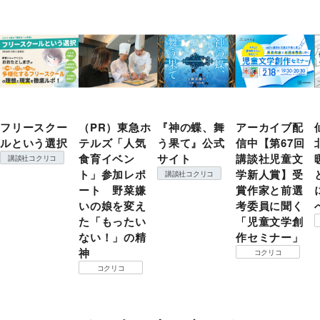
フリースクー
（PR）東急ホ
『神の蝶、舞
アーカイブ配
ルという選択
テルズ「人気
う果て』公式
信中【第67回
食育イベン
サイト
講談社児童文
講談社コクリコ
ト」参加レポ
学新人賞】受
講談社コクリコ
ート 野菜嫌
賞作家と前選
いの娘を変え
考委員に聞く
た「もったい
「児童文学創
ない！」の精
作セミナー」
神
コクリコ
コクリコ