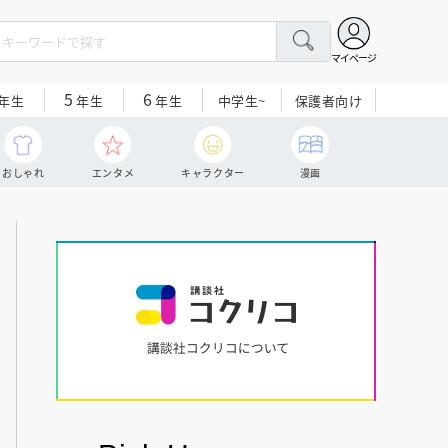
マイページ
5
6
中学生~
保護者向け
年生
年生
年生
おしゃれ
エンタメ
キャラクター
漫画