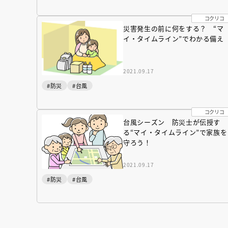
コクリコ
災害発生の前に何をする？ “マ
イ・タイムライン”でわかる備え
2021.09.17
#防災
#台風
コクリコ
台風シーズン 防災士が伝授す
る“マイ・タイムライン”で家族を
守ろう！
2021.09.17
#防災
#台風