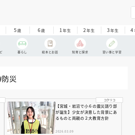
5
6
1
2
3
4
歳
歳
年生
年生
年生
ピ
暮らし
絵本とお話
知育と探求
習い事と学習
#防災
コクリコ
【宮城・岩沼で小６の震災語り部
が誕生】少女が決意した背景にあ
るものと両親の２大教育方針
2026.03.09