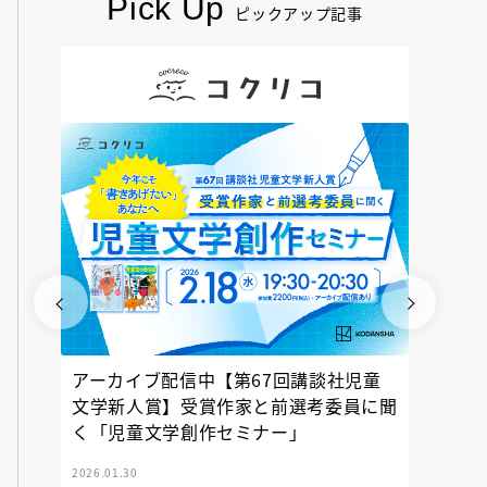
Pick Up
ピックアップ記事
アーカイブ配信中【第67回講談社児童
『神の
文学新人賞】受賞作家と前選考委員に聞
く「児童文学創作セミナー」
2026.01.30
2025.12.23