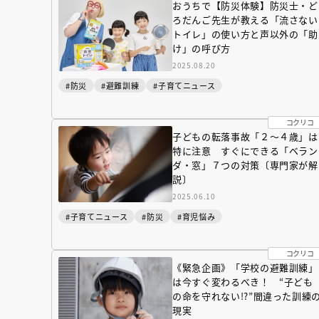
おうちで【防災体験】防災士・ど
ろだんご先生が教える「流さない
トイレ」の使い方と声以外の「助
け」の呼び方
2025.08.20
#防災
#避難訓練
#子育てニュース
コクリコ
子どもの転落事故「２～４歳」は
特に注意 すぐにできる「ベラン
ダ・窓」７つの対策〔専門家が解
説〕
2025.06.10
#子育てニュース
#防災
#育児悩み
コクリコ
《緊急企画》「学校の避難訓練」
は今すぐ変わるべき！ “子ども
の命を守れない!?”間違った訓練
現実