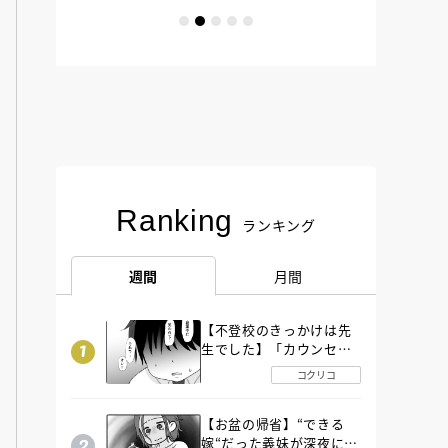
Ranking
ランキング
週間
月間
【不登校のきっかけは先
生でした】「カウンセリ
ングの時間」生徒の情報
コクリコ
をバラしたのは…《第２
話》
【お盆の帰省】“できる
嫁“だった義妹が深夜に