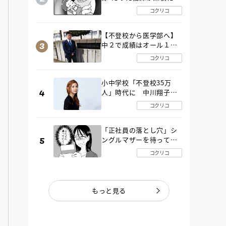
SOS！ エアコンなし・
コクリコ
肉禁止の義実家ルールに
変化が…〈後編〉
【不登校から医学部へ】
中２で成績はオール１
「昼夜逆転」したわが子
コクリコ
を”夜遊び”に連れ出した
母の気づき
小中学校「不登校35万
人」時代に 中川翔子さ
んが審査委員長「不登校
コクリコ
生動画甲子園 2026」が開
催
「正社員の落とし穴」シ
ングルマザーを待ってい
た“魔の２年間”【後編】
コクリコ
もっと見る