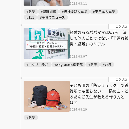
2025.03.11
#防災
#避難訓練
#阪神淡路大震災
#東日本大震災
#311
#子育てニュース
コクリコ
経験のあるパパママは6.7％ 決
して他人ごとではない「子連れ被
災・避難」のリアル
2025.03.07
#コクリコラボ
#Any MaMa編集部
#防災
#台風
コクリコ
子ども用の「防災リュック」で避
難所でも困らない！ 防災士・ど
ろだんご先生が教える作り方と
は？
2024.08.29
#防災