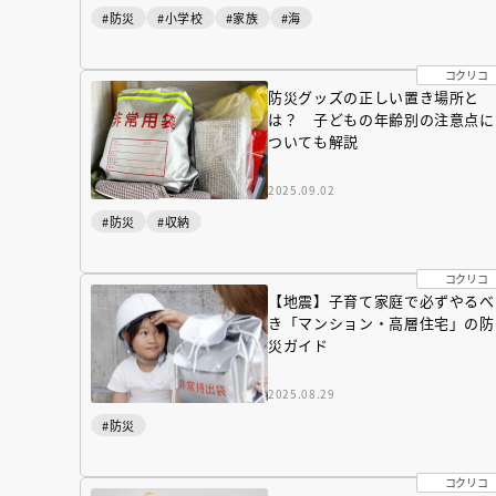
#防災
#小学校
#家族
#海
コクリコ
防災グッズの正しい置き場所と
は？ 子どもの年齢別の注意点に
ついても解説
2025.09.02
#防災
#収納
コクリコ
【地震】子育て家庭で必ずやるべ
き「マンション・高層住宅」の防
災ガイド
『NO.６再会』
2025.08.29
イト ＃４ 20
#防災
2025.02.17
コクリコ