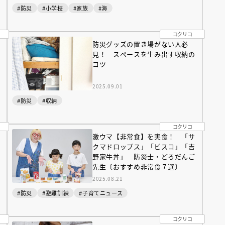
#防災
#小学校
#家族
#海
コクリコ
防災グッズの置き場がない人必
見！ スペースを生み出す収納の
コツ
2025.09.01
#防災
#収納
コクリコ
激ウマ【非常食】を実食！ 「サ
クマドロップス」「ビスコ」「吉
野家牛丼」 防災士・どろだんご
先生〔おすすめ非常食７選〕
（あさのあつこ）特設サ
フリースクールという選択
2025.08.21
26年９月30日発売決定！
#防災
#避難訓練
#子育てニュース
2026.03.31
コクリコ