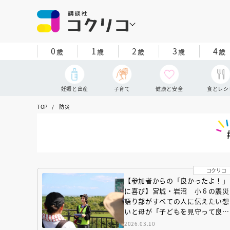
0
1
2
3
4
歳
歳
歳
歳
歳
妊娠と出産
子育て
健康と安全
食とレシ
TOP
防災
コクリコ
【参加者からの「良かったよ！」
に喜び】宮城・岩沼 小６の震災
語り部がすべての人に伝えたい想
いと母が「子どもを見守って良か
った」と語る理由
2026.03.10