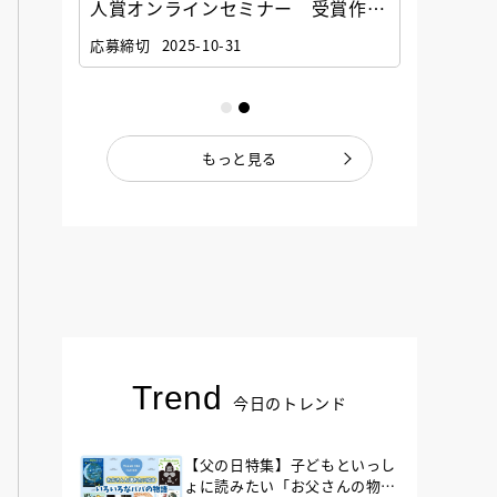
選考委
人賞オンラインセミナー 受賞作家
童文学
ナー」
と担当編集者が語る「絵本創作実践
員に聞
応募締切
2025-10-31
講座」
もっと見る
Trend
今日のトレンド
【父の日特集】子どもといっし
ょに読みたい「お父さんの物