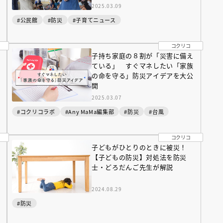
2025.03.09
#公民館
#防災
#子育てニュース
コクリコ
子持ち家庭の８割が「災害に備え
ている」 すぐマネしたい「家族
の命を守る」防災アイデアを大公
開
2025.03.07
#コクリコラボ
#Any MaMa編集部
#防災
#台風
コクリコ
子どもがひとりのときに被災！
【子どもの防災】対処法を防災
士・どろだんご先生が解説
2024.08.29
#防災