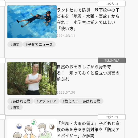
コクリコ
ド
ランドセルで防災 登下校中の子
どもを「地震・水難・事故」から
守れ！ 小学生に覚えてほしい
「使い方」
2024.03.11
#防災
#子育てニュース
TELEMAGA
えほん通信
自然のおそろしさから身を守
る！ 知っておくと役立つ災害の
前ぶれ
2023.07.30
#あばれる君
#アウトドア
#教えて！ あばれる君
#防災
コクリコ
「台風・大雨の備え」子どもと家
ンライン
会員限定
オンライン
族の命を守る事前対策を「防災ア
ブ配信中】講談社絵本新
アーカイブ配信中【第67回講
ドバイザー」が解説