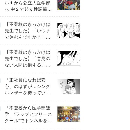
ル１から公立大医学部
へ 中２で起立性調節障
害「治るまで３年」の
診断 そのとき母は
【不登校のきっかけは
先生でした】「いつま
で休むんですか？」追
い詰められる母と息子
《第６話》
【不登校のきっかけは
先生でした】「意見の
ない人間は損する」担
任の一言が苦しみに…
《第１話》
「正社員になれば安
心」のはずが…シング
ルマザーを待ってい
た“魔の２年間”【前編】
「不登校から医学部進
学」“ラップとフリース
クール”でトンネルを脱
して高校受験へ〔元野