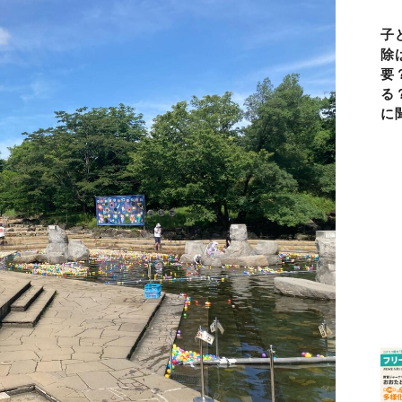
子
除
要
る
に