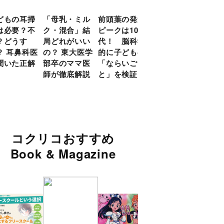
どもの耳掃
「母乳・ミル
前頭葉の発達
約９割のママ
現役
は必要？不
ク・混合」結
ピークは10
が「つら
談員
？どうす
局どれがいい
代！ 脳科学
い！」と回
に偏
？ 耳鼻科医
の？ 東大医学
的に子どもの
答 「読み聞
い」
聞いた正解
部卒のママ医
「ならいご
かせ」を楽し
由
師が徹底解説
と」を検証
くするアイデ
ア９選
コクリコおすすめ
Book & Magazine