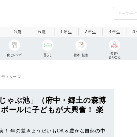
5
6
1
2
3
4
歳
歳
年生
年生
年生
知育・
食とレシピ
暮らし
絵本・読書
習いごと
エディターズ
じゃぶ池」（府中・郷土の森博
ーボールに子どもが大興奮！ 楽
実！ 年の差きょうだいもOK＆豊かな自然の中