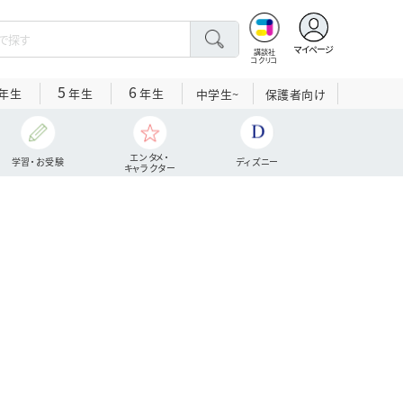
マイページ
講談社
コクリコ
5
6
年生
年生
年生
中学生~
保護者向け
エンタメ・
学習・お受験
ディズニー
キャラクター