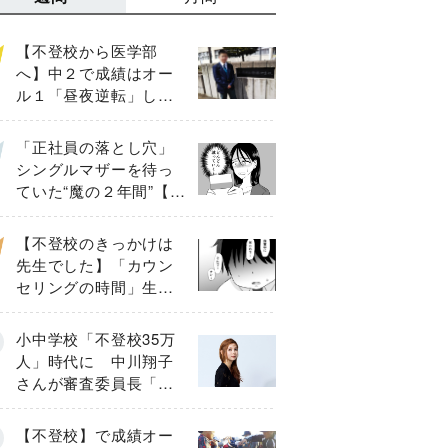
【不登校から医学部
へ】中２で成績はオー
ル１「昼夜逆転」した
わが子を”夜遊び”に連れ
出した母の気づき
「正社員の落とし穴」
シングルマザーを待っ
ていた“魔の２年間”【後
編】
【不登校のきっかけは
先生でした】「カウン
セリングの時間」生徒
の情報をバラしたの
は…《第２話》
小中学校「不登校35万
人」時代に 中川翔子
さんが審査委員長「不
登校生動画甲子園
2026」が開催
【不登校】で成績オー