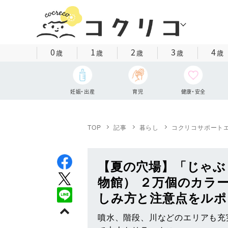
0
1
2
3
4
歳
歳
歳
歳
歳
妊娠・出産
育児
健康・安全
TOP
記事
暮らし
コクリコサポート
【夏の穴場】「じゃぶ
物館） ２万個のカラ
しみ方と注意点をルポ
噴水、階段、川などのエリアも充