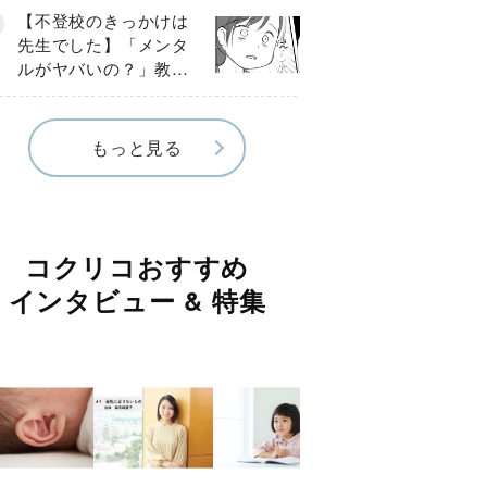
球少年の実話〕
【不登校のきっかけは
先生でした】「メンタ
ルがヤバいの？」教室
で始まった悪ふざけ
《第３話》
もっと見る
コクリコおすすめ
インタビュー & 特集