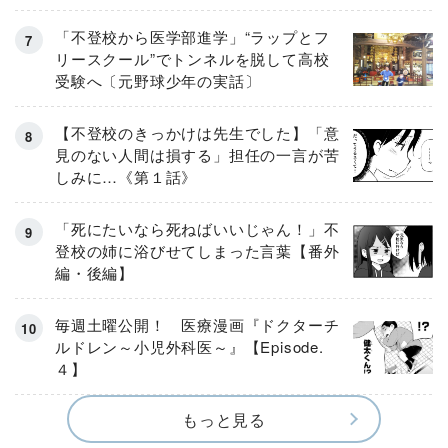
「不登校から医学部進学」“ラップとフ
リースクール”でトンネルを脱して高校
受験へ〔元野球少年の実話〕
【不登校のきっかけは先生でした】「意
見のない人間は損する」担任の一言が苦
しみに…《第１話》
「死にたいなら死ねばいいじゃん！」不
登校の姉に浴びせてしまった言葉【番外
編・後編】
毎週土曜公開！ 医療漫画『ドクターチ
ルドレン～小児外科医～』【Episode.
４】
もっと見る