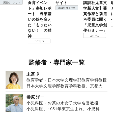
食育イベン
サイト
講談社児童文
講談社コクリコ
ト」参加レポ
学新人賞】受
講談社コクリコ
ート 野菜嫌
賞作家と前選
いの娘を変え
考委員に聞く
た「もったい
「児童文学創
ない！」の精
作セミナー」
神
コクリコ
コクリコ
監修者・専門家一覧
末冨 芳
教育学者・日本大学文理学部教育学科教授
日本大学文理学部教育学科教授。京都大学
教育学部卒業...
榊原 洋一
小児科医・お茶の水女子大学名誉教授
小児科医。1951年東京生まれ。小児科