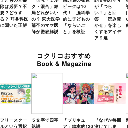
除は必要？不
ク・混合」結
ピークは10
が「つら
要？どうす
局どれがいい
代！ 脳科学
い！」と回
る？ 耳鼻科医
の？ 東大医学
的に子どもの
答 「読み聞
に聞いた正解
部卒のママ医
「ならいご
かせ」を楽し
師が徹底解説
と」を検証
くするアイデ
ア９選
コクリコおすすめ
Book & Magazine
フリースクー
５文字で四字
「プリキュ
『なぜか毎回
ルという選択
熟語
ア」絵本約120
泣けてしま