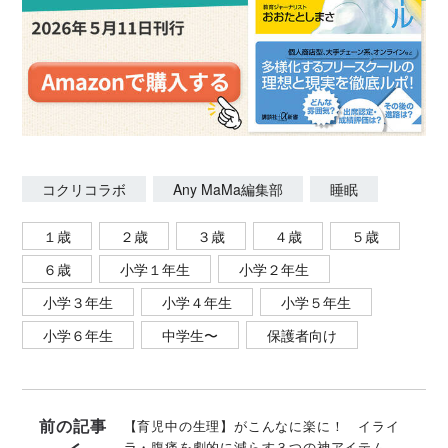
コクリコラボ
Any MaMa編集部
睡眠
１歳
２歳
３歳
４歳
５歳
６歳
小学１年生
小学２年生
小学３年生
小学４年生
小学５年生
小学６年生
中学生〜
保護者向け
前の記事
【育児中の生理】がこんなに楽に！ イライ
ラ・腹痛を劇的に減らす３つの神アイテム