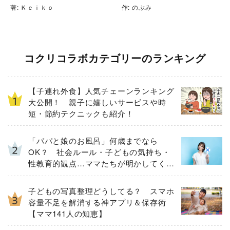
著: Ｋｅｉｋｏ
作: のぶみ
コクリコラボカテゴリーのランキング
【子連れ外食】人気チェーンランキング
大公開！ 親子に嬉しいサービスや時
短・節約テクニックも紹介！
「パパと娘のお風呂」何歳までなら
OK？ 社会ルール・子どもの気持ち・
性教育的観点…ママたちが明かしてくれ
た「大切にしたいこと」
子どもの写真整理どうしてる？ スマホ
容量不足を解消する神アプリ＆保存術
【ママ141人の知恵】