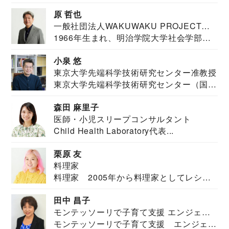
医。東京大学...
原 哲也
一般社団法人WAKUWAKU PROJECT
1966年生まれ、明治学院大学社会学部福
JAPAN代表・言語聴覚士・社会福祉士
祉学科卒業...
小泉 悠
東京大学先端科学技術研究センター准教授
東京大学先端科学技術研究センター（国際
安全保障構想...
森田 麻里子
医師・小児スリープコンサルタント
Child Health Laboratory代表...
栗原 友
料理家
料理家 2005年から料理家としてレシピ
を紹介。東...
田中 昌子
モンテッソーリで子育て支援 エンジェル
モンテッソーリで子育て支援 エンジェル
ズハウス研究所所長