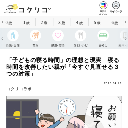
マイページ
講談社
コクリコ
0
1
2
3
4
5
6
歳
歳
歳
歳
歳
歳
歳
妊娠・出産
育児
健康・安全
食とレシピ
暮らし
絵本・
「子どもの寝る時間」の理想と現実 寝る
時間を改善したい親が「今すぐ見直せる３
つの対策」
2026.04.18
コクリコラボ