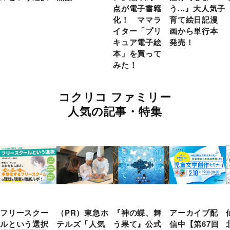
点が電子書籍
う...』大人気子
化！ ママラ
育て絵日記漫
イター「プリ
画から単行本
キュア電子絵
発売！
本」を買って
みた！
コクリコ ファミリー
人気の記事・特集
フリースクー
（PR）東急ホ
『神の蝶、舞
アーカイブ配
ルという選択
テルズ「人気
う果て』公式
信中【第67回