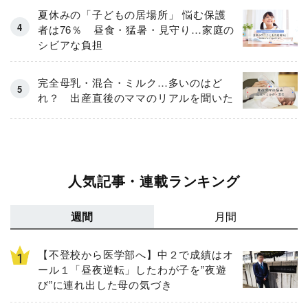
夏休みの「子どもの居場所」 悩む保護
者は76％ 昼食・猛暑・見守り…家庭の
シビアな負担
完全母乳・混合・ミルク…多いのはど
れ？ 出産直後のママのリアルを聞いた
人気記事・連載ランキング
週間
月間
【不登校から医学部へ】中２で成績はオ
ール１「昼夜逆転」したわが子を”夜遊
び”に連れ出した母の気づき