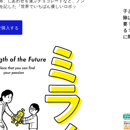
す漁師、しあわせを運ぶチョコレートなど、ノン
を記した『世界でいちばん優しいロボッ
子
除
要
nで購入する
る
に