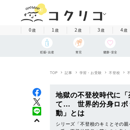
0
1
2
3
4
歳
歳
歳
歳
歳
妊娠・出産
育児
健康・安全
TOP
記事
学習・お受験
不登校
地獄の不登校時代に「
て… 世界的分身ロボ
動」とは
シリーズ「不登校のキミとその親