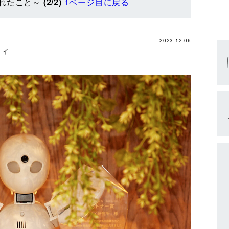
れたこと～
(2/2)
1ページ目に戻る
2023.12.06
リィ