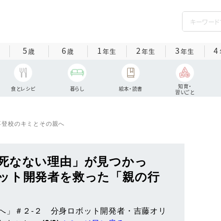
5
6
1
2
3
4
歳
歳
年生
年生
年生
知育・
食とレシピ
暮らし
絵本・読書
習いごと
不登校のキミとその親へ
死なない理由」が見つかっ
ット開発者を救った「親の行
へ」＃２‐２ 分身ロボット開発者・吉藤オリ