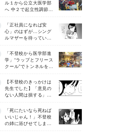
ル１から公立大医学部
へ 中２で起立性調節障
害「治るまで３年」の
診断 そのとき母は
「正社員になれば安
心」のはずが…シング
ルマザーを待ってい
た“魔の２年間”【前編】
「不登校から医学部進
学」“ラップとフリース
クール”でトンネルを脱
して高校受験へ〔元野
球少年の実話〕
【不登校のきっかけは
先生でした】「意見の
ない人間は損する」担
任の一言が苦しみに…
《第１話》
「死にたいなら死ねば
いいじゃん！」不登校
の姉に浴びせてしまっ
た言葉【番外編・後