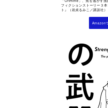
「OriHime」、魚を逃が
フィクションストーリー３本
ト』（岩貞るみこ／講談社）
Amazo