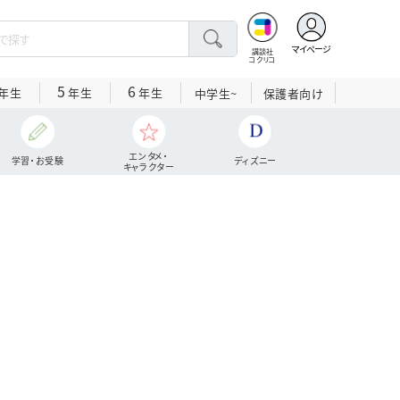
マイページ
講談社
コクリコ
5
6
年生
年生
年生
中学生~
保護者向け
エンタメ・
学習・お受験
ディズニー
キャラクター