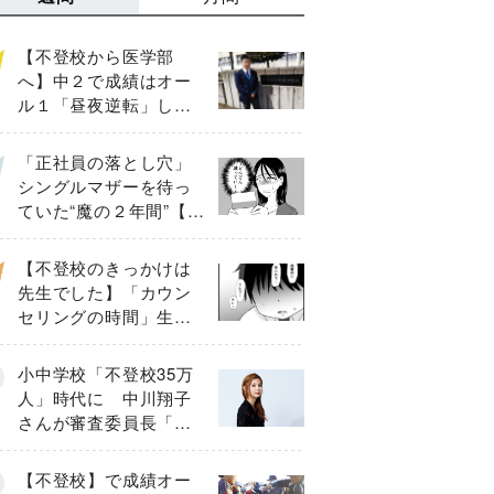
【不登校から医学部
へ】中２で成績はオー
ル１「昼夜逆転」した
わが子を”夜遊び”に連れ
出した母の気づき
「正社員の落とし穴」
シングルマザーを待っ
ていた“魔の２年間”【後
編】
【不登校のきっかけは
先生でした】「カウン
セリングの時間」生徒
の情報をバラしたの
は…《第２話》
小中学校「不登校35万
人」時代に 中川翔子
さんが審査委員長「不
登校生動画甲子園
2026」が開催
【不登校】で成績オー