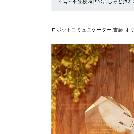
ィ氏～不登校時代の苦しみと救わ
ロボットコミュニケーター:
吉藤 オ