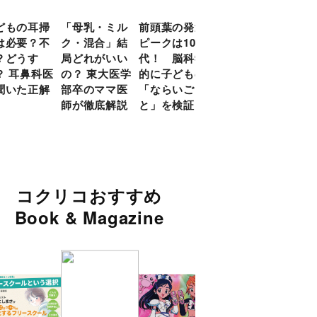
どもの耳掃
「母乳・ミル
前頭葉の発達
約９割のママ
現役
は必要？不
ク・混合」結
ピークは10
が「つら
談員
？どうす
局どれがいい
代！ 脳科学
い！」と回
に偏
？ 耳鼻科医
の？ 東大医学
的に子どもの
答 「読み聞
い」
聞いた正解
部卒のママ医
「ならいご
かせ」を楽し
由
師が徹底解説
と」を検証
くするアイデ
ア９選
コクリコおすすめ
Book & Magazine