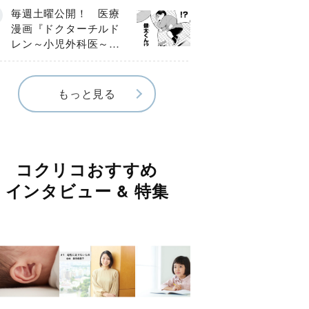
編】
毎週土曜公開！ 医療
漫画『ドクターチルド
レン～小児外科医～』
【Episode.４】
もっと見る
コクリコおすすめ
インタビュー & 特集