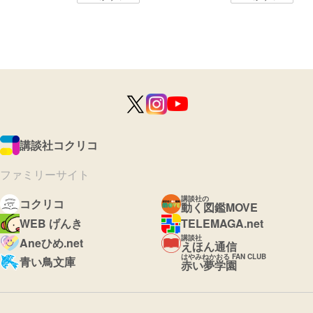
講談社コクリコ
ファミリーサイト
講談社の
コクリコ
動く図鑑MOVE
WEB げんき
TELEMAGA.net
講談社
Aneひめ.net
えほん通信
はやみねかおる FAN CLUB
青い鳥文庫
赤い夢学園