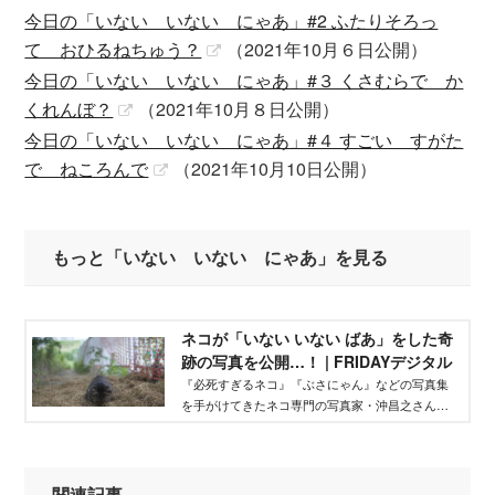
今日の「いない いない にゃあ」#2 ふたりそろっ
て おひるねちゅう？
（2021年10月６日公開）
今日の「いない いない にゃあ」#３ くさむらで か
くれんぼ？
（2021年10月８日公開）
今日の「いない いない にゃあ」#４ すごい すがた
で ねころんで
（2021年10月10日公開）
もっと「いない いない にゃあ」を見る
ネコが「いない いない ばあ」をした奇
跡の写真を公開…！ | FRIDAYデジタル
『必死すぎるネコ』『ぶさにゃん』などの写真集
を手がけてきたネコ専門の写真家・沖昌之さん。
最新作『いない いない にゃあ』は、子どもだ
けでなく、大人のネコ好きにもたまらない絵本で
す。秘蔵写真をお届け！
関連記事