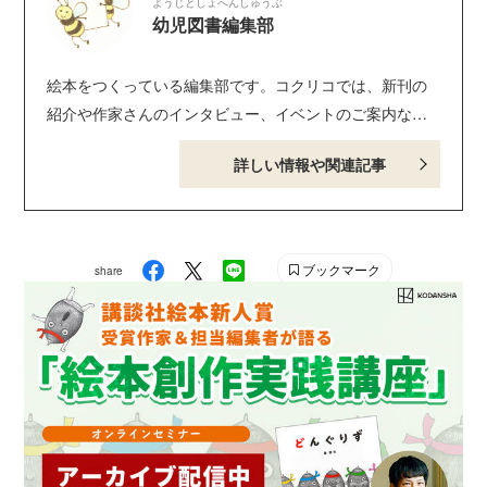
ようじとしょへんしゅうぶ
幼児図書編集部
絵本をつくっている編集部です。コクリコでは、新刊の
紹介や作家さんのインタビュー、イベントのご案内な
ど、たのしい情報をおとどけします！ Instagram :
詳しい情報や関連記事
@ehon.kodansha Twitter : @kodansha_ehon
ブックマーク
share