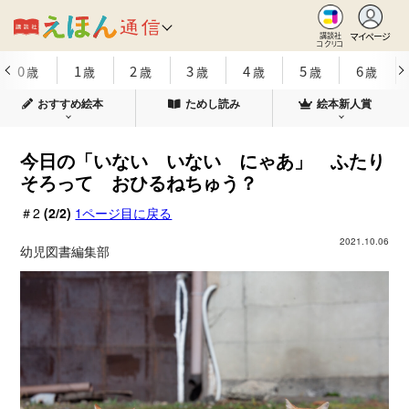
マイページ
講談社
コクリコ
0
1
2
3
4
5
6
歳
歳
歳
歳
歳
歳
歳
おすすめ絵本
ためし読み
絵本新人賞
今日の「いない いない にゃあ」 ふたり
そろって おひるねちゅう？
＃2
(2/2)
1ページ目に戻る
2021.10.06
幼児図書編集部