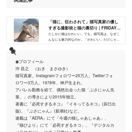
「猫に、狂わされて」猫写真家の優し
すぎる撮影術と猫の裏切り | FRIDAYデ
ジタル
たしかに猫はかわいい。でも、猫写真は、なぜこ
んなにも魅力的なのか。「かわいい」だけじゃ説
明のつかない熱い思いー猫たちの「生きる姿」を
撮り続けるカメラマン、沖昌之さんにインタビュ
ー。
◉プロフィール
沖 昌之 （おき まさゆき）
猫写真家。Instagramフォロワー25万人。Twitterフォ
ロワー3万人。1978年、神戸生まれ。
アパレル勤務を経て、偶然出会った猫「ぶさにゃん先
輩。」の導きにより2015年独立。
著書に『必死すぎるネコ』『イキってるネコ』(辰巳出
版)、『ぶさにゃん』(新潮社)など。
連載は『AERA』にて「今週の猫しゃあしゃあ」、
『猫びより』にて「必死すぎるネコ」、『デジタルカ
メラマガジン』にて「日常にゃ飯事」。