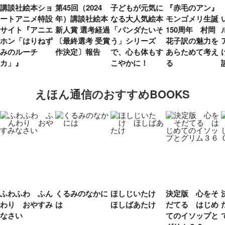
講談社絵本ショ
第45回（2024
子どもが元気に
『赤毛のアン』
ートアニメ特設
年）講談社絵本
なる大人気絵本
モンゴメリ生誕
サイト『アニエ
新人賞 選考経過
「パンダたいそ
150周年 村岡
ホン「はりねず
〔最終選考 受賞
う」シリーズ
花子訳の魅力を
みのルーチ
作決定〕報告
で、心も体もす
あらためて考え
カ」』
こやかに！
る
えほん通信のおすすめBOOKS
ふわふわ ふん
くるみのなかに
ほしじいたけ
決定版 心をそ
わり おやすみ
は
ほしばあたけ
だてる はじめ
なさい
てのイソップと