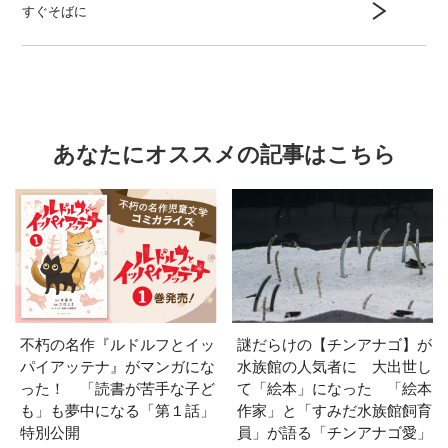
すぐそばに
あなたにオススメの記事はこちら
不朽の名作『ルドルフとイッ
謎だらけの【チンアナゴ】が
パイアッテナ』がマンガにな
水族館の人気者に 大出世し
った！ 「読書が苦手な子ど
て「絵本」になった 「絵本
も」も夢中になる「第１話」
作家」と「すみだ水族館飼育
特別公開
員」が語る「チンアナゴ愛」