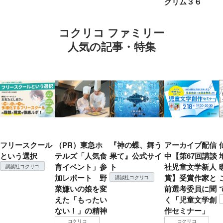
グリム３６
コクリコ ファミリー
人気の記事・特集
フリースクール
（PR）東急ホ
『神の蝶、舞う
アーカイブ配信
という選択
テルズ「人気食
果て』公式サイ
中【第67回講談
育イベント」参
ト
社児童文学新人
講談社コクリコ
加レポート 野
賞】受賞作家と
講談社コクリコ
菜嫌いの娘を変
前選考委員に聞
えた「もったい
く「児童文学創
ない！」の精神
作セミナー」
コクリコ
コクリコ