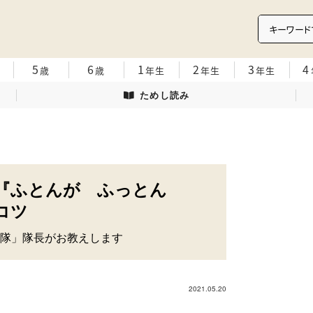
5
6
1
2
3
4
歳
歳
年生
年生
年生
ためし読み
『ふとんが ふっとん
コツ
隊」隊長がお教えします
2021.05.20