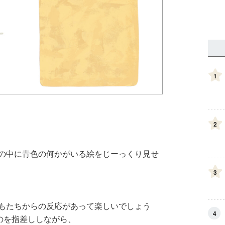
1
2
の中に青色の何かがいる絵をじーっくり見せ
3
もたちからの反応があって楽しいでしょう
4
のを指差ししながら、