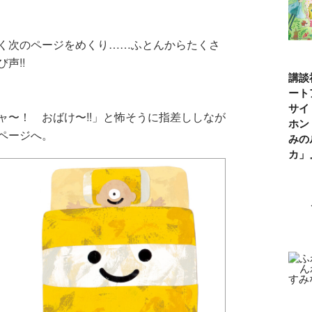
く次のページをめくり……ふとんからたくさ
声!!
講談
ート
サイ
ャ〜！ おばけ〜!!」と怖そうに指差ししなが
ホン
ページへ。
みの
カ