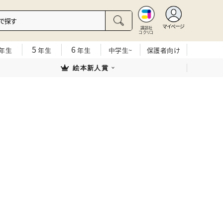
マイページ
講談社
コクリコ
5
6
年生
年生
年生
中学生~
保護者向け
絵本新人賞