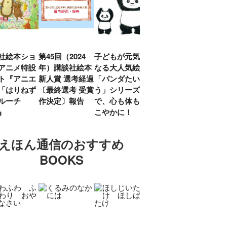
社絵本ショ
第45回（2024
子どもが元気に
『赤毛のアン』
「し
アニメ特設
年）講談社絵本
なる大人気絵本
モンゴメリ生誕
い」
ト『アニエ
新人賞 選考経過
「パンダたいそ
150周年 村岡
ルコ
「はりねず
〔最終選考 受賞
う」シリーズ
花子訳の魅力を
アウ
ルーチ
作決定〕報告
で、心も体もす
あらためて考え
け.の
」』
こやかに！
る
談！
えほん通信のおすすめ
BOOKS