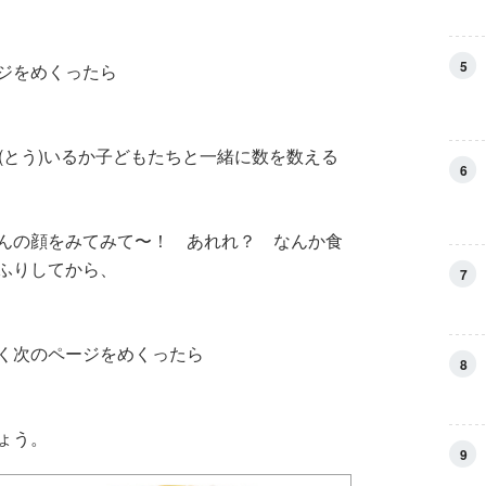
5
ジをめくったら
(とう)いるか子どもたちと一緒に数を数える
6
んの顔をみてみて〜！ あれれ？ なんか食
ふりしてから、
7
く次のページをめくったら
8
ょう。
9