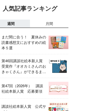
人気記事ランキング
週間
月間
まだ間に合う！ 夏休みの
読書感想文におすすめの絵
本５選
第46回講談社絵本新人賞
受賞作『オオカミさんのお
きゃくさん』ができるまで
③
第47回（2026年） 講談
社絵本新人賞 応募要項
講談社絵本新人賞 公式サ