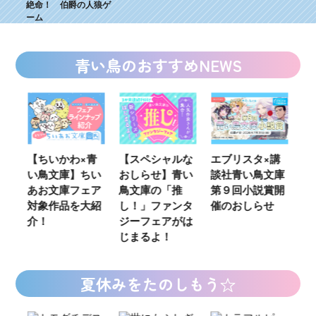
絶命！ 伯爵の人狼ゲ
ーム
青い鳥のおすすめNEWS
青
【スペシャルな
エブリスタ×講
【速報】『黒魔
K
い
おしらせ】青い
談社青い鳥文庫
女さんが通
い
ア
鳥文庫の「推
第９回小説賞開
る‼』ついにコ
定
紹
し！」ファンタ
催のおしらせ
ミカライズ！
の
ジーフェアがは
じまるよ！
夏休みをたのしもう☆