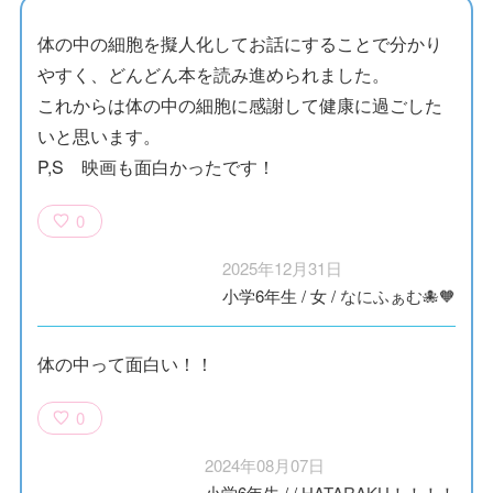
体の中の細胞を擬人化してお話にすることで分かり
やすく、どんどん本を読み進められました。
これからは体の中の細胞に感謝して健康に過ごした
いと思います。
P,S 映画も面白かったです！
0
2025年12月31日
小学6年生
/
女
/
なにふぁむ🐙🧡
体の中って面白い！！
0
2024年08月07日
小学6年生
/
/
HATARAKU！！！！