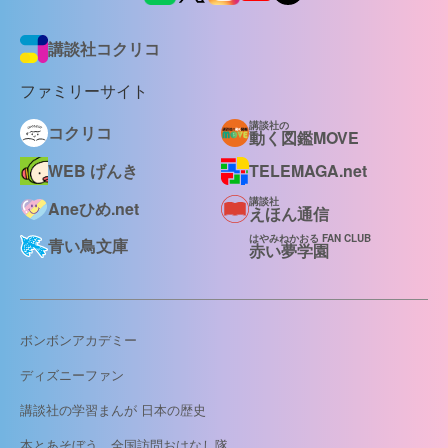
講談社コクリコ
ファミリーサイト
講談社の
コクリコ
動く図鑑MOVE
WEB げんき
TELEMAGA.net
講談社
Aneひめ.net
えほん通信
はやみねかおる FAN CLUB
青い鳥文庫
赤い夢学園
ボンボンアカデミー
ディズニーファン
講談社の学習まんが 日本の歴史
本とあそぼう 全国訪問おはなし隊