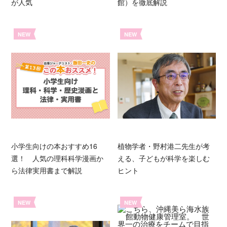
が人気
館）を徹底解説
NEW
NEW
小学生向けの本おすすめ16
植物学者・野村港二先生が考
選！ 人気の理科科学漫画か
える、子どもが科学を楽しむ
ら法律実用書まで解説
ヒント
NEW
NEW