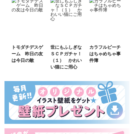
ゲ
世にもふしぎな
カラフルピーチ
長浜高校水族館
悪
友
ＳＣＰガチャ！
はちゃめちゃ事
部！
め
（１） かわい
件簿
（
い猫にご用心