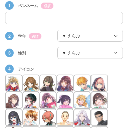
1
ペンネーム
必須
2
学年
必須
3
性別
4
アイコン