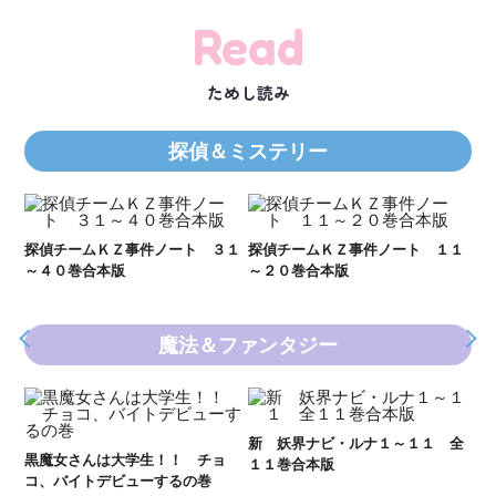
Read
ためし読み
探偵＆ミステリー
Ｋ
数
２１
探偵チームＫＺ事件ノート ３１
探偵チームＫＺ事件ノート １１
～４０巻合本版
～２０巻合本版
魔法＆ファンタジー
妖
全
新 妖界ナビ・ルナ１～１１ 全
黒魔女さんは大学生！！ チョ
１１巻合本版
いま
コ、バイトデビューするの巻