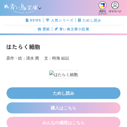
マイページ
講談社
コクリコ
NEWS
人気シリーズ
ためし読み
壁紙
青い鳥文庫小説賞
はたらく細胞
原作・絵：清水 茜 文：時海 結以
ためし読み
購入はこちら
みんなの感想はこちら