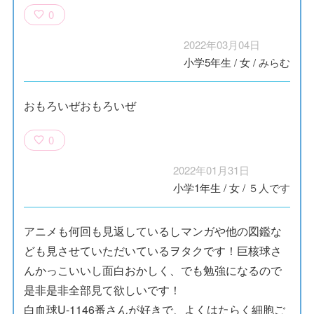
0
2022年03月04日
小学5年生
/
女
/
みらむ
おもろいぜおもろいぜ
0
2022年01月31日
小学1年生
/
女
/
５人です
アニメも何回も見返しているしマンガや他の図鑑な
ども見させていただいているヲタクです！巨核球さ
んかっこいいし面白おかしく、でも勉強になるので
是非是非全部見て欲しいです！
白血球U-1146番さんが好きで、よくはたらく細胞ご