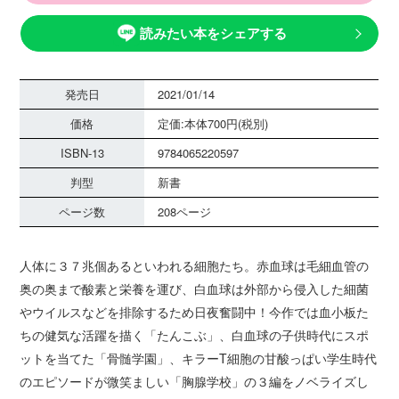
読みたい本をシェアする
発売日
2021/01/14
価格
定価:本体700円(税別)
ISBN-13
9784065220597
判型
新書
ページ数
208ページ
人体に３７兆個あるといわれる細胞たち。赤血球は毛細血管の
奥の奥まで酸素と栄養を運び、白血球は外部から侵入した細菌
やウイルスなどを排除するため日夜奮闘中！今作では血小板た
ちの健気な活躍を描く「たんこぶ」、白血球の子供時代にスポ
ットを当てた「骨髄学園」、キラーT細胞の甘酸っぱい学生時代
のエピソードが微笑ましい「胸腺学校」の３編をノベライズし