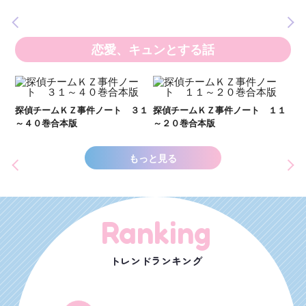
の異
恋愛、キュンとする話
い
し
２１
探偵チームＫＺ事件ノート ３１
探偵チームＫＺ事件ノート １１
世
～４０巻合本版
～２０巻合本版
もっと見る
Ranking
トレンドランキング