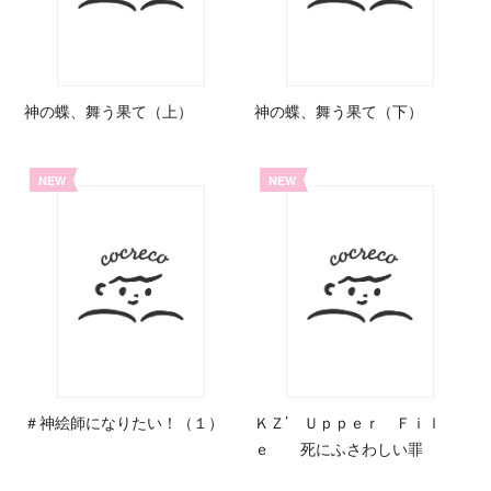
神の蝶、舞う果て（上）
神の蝶、舞う果て（下）
NEW
NEW
＃神絵師になりたい！（１）
ＫＺ’ Ｕｐｐｅｒ Ｆｉｌ
ｅ 死にふさわしい罪