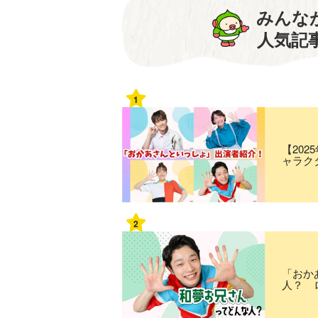
みんな
人気記
1
【20
ャラク
2
「おか
人？ 