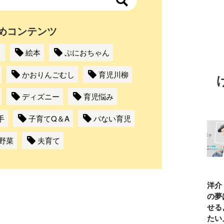
めコンテンツ
！
絵本
ぷにおちゃん
かおりんごむし
育児川柳
ディズニー
育児悩み
手
子育てQ＆A
パない育児
野菜
夫育て
TBSアナ井上貴
ひろゆき「『自
長谷川あかり
窪塚洋介
博「アナウンサ
分はこれが得意
「料理家になる
の俺の夢
ーになろうと思
だ』という“思
片鱗なんて一ミ
と話せる
ったことは一度
い込み”は重
リもなかった」
なりたい