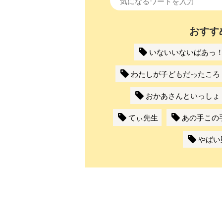
おすす
いないいないばあっ
わたしが子どもだったころ
おかあさんといっしょ
てぃ先生
あの手この
やばい
ツ
武田双雲「我が
横山だいすけ
元体操のお兄さ
夢を
家は両親を含め
「僕は『歌が好
ん小林よしひさ
こも
みんなADHD。
きな子』だった
「小３で観たあ
料
とにかく“今を
けど『歌がうま
の人の映画が人