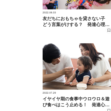
2022.08.03
友だちにおもちゃを貸さない子
どう言葉がけする？ 発達心理学
者が回答
2022.07.29
イヤイヤ期の食事中ウロウロ＆遊
び食べはこう止める！ 発達心理
学者が回答