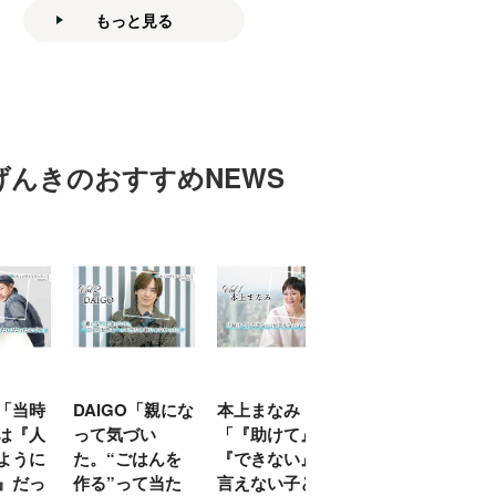
もっと見る
げんきのおすすめNEWS
「当時
DAIGO「親にな
本上まなみ
千原せいじ「子
は『人
って気づい
「『助けて』
育ては自分のイ
ように
た。“ごはんを
『できない』が
ヤな面に直面す
』だっ
作る”って当た
言えない子ども
ることが多かっ