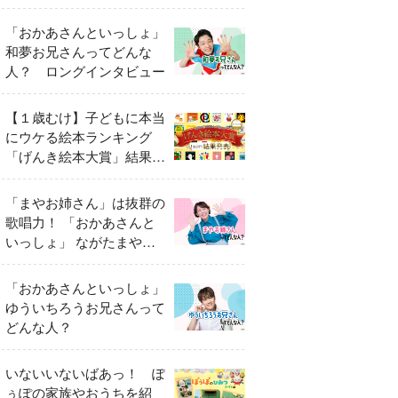
「おかあさんといっしょ」
和夢お兄さんってどんな
人？ ロングインタビュー
【１歳むけ】子どもに本当
にウケる絵本ランキング
「げんき絵本大賞」結果発
表
「まやお姉さん」は抜群の
歌唱力！ 「おかあさんと
いっしょ」 ながたまやさ
んってどんな人？
「おかあさんといっしょ」
ゆういちろうお兄さんって
どんな人？
いないいないばあっ！ ぽ
ぅぽの家族やおうちを紹