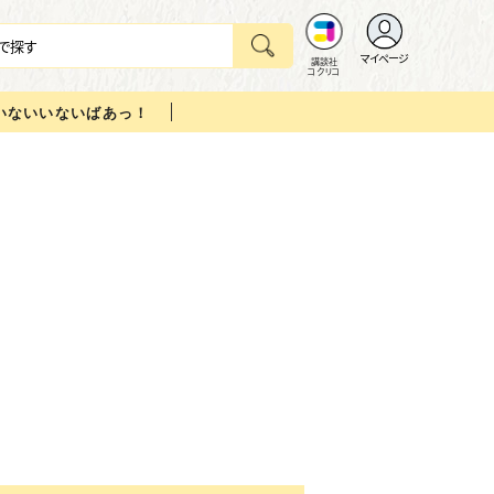
マイページ
講談社
コクリコ
いないいないばあっ！