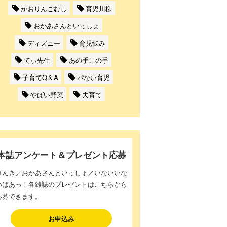
かおりんごむし
育児川柳
おかあさんといっしょ
ディズニー
育児悩み
てぃ先生
あの手この手
子育てQ＆A
パない育児
やばい野菜
夫育て
本誌アンケート＆プレゼント応募
げんき／おかあさんといっしょ／いないいな
いばあっ！各雑誌のプレゼントはこちらから
応募できます。
お申込み