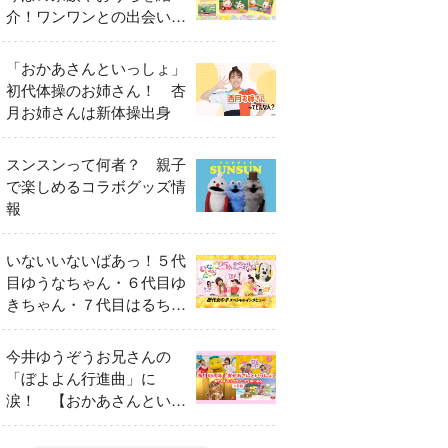
介！ワンワンとの出会いの
瞬間も
「おかあさんといっしょ」
初代体操のお姉さん！ 杏
月お姉さんは新体操出身
スンスンって何者？ 親子
で楽しめるコラボグッズ情
報
いないいないばあっ！５代
目ゆうなちゃん・６代目ゆ
きちゃん・７代目はるちゃ
ん スペシャルインタビュ
ー
今井ゆうぞうお兄さんの
「ぼよよん行進曲」に
涙！ 【おかあさんといっ
しょ65周年特別番組】