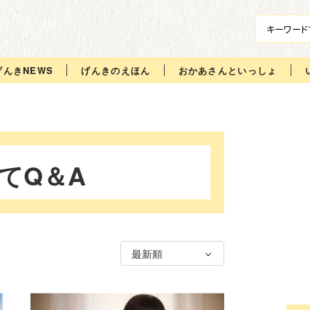
げんきNEWS
げんきのえほん
おかあさんといっしょ
てQ＆A