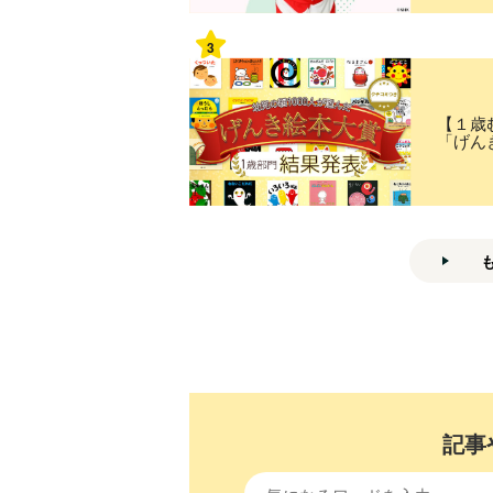
3
【１歳
「げん
記事