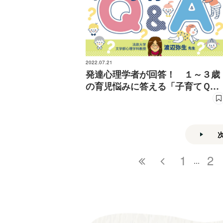
2022.07.21
発達心理学者が回答！ １～３歳
の育児悩みに答える「子育てＱ＆
Ａ」＃41～＃50まとめ
1
2
...