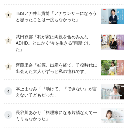
TBSアナ井上貴博「アナウンサーになろう
1
と思ったことは一度もなかった」
武田双雲「我が家は両親を含めみんな
2
ADHD。とにかく“今を生きる”両親でし
た」
齊藤里奈「妊娠、出産を経て。子役時代に
3
出会えた大人がずっと私の憧れです」
本上まなみ「『助けて』『できない』が言
えない子どもだった」
長谷川あかり「料理家になる片鱗なんて一
ミリもなかった」