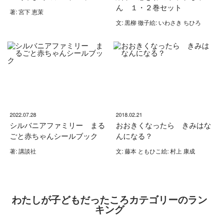
ん １・２巻セット
著: 宮下 恵茉
文: 黒柳 徹子絵: いわさき ちひろ
2022.07.28
2018.02.21
シルバニアファミリー まる
おおきくなったら きみはな
ごと赤ちゃんシールブック
んになる？
著: 講談社
文: 藤本 ともひこ絵: 村上 康成
わたしが子どもだったころカテゴリーのラン
キング