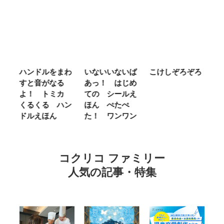
ム
ハンドルをまわ
いないいないば
こけしぞろぞろ
Ｍ
せ
すと音がなる
あっ！ はじめ
Ｌ
ほ
よ！ トミカ
ての シールえ
Ｍ
くるくる ハン
ほん ぺたぺ
し
ドルえほん
た！ ワンワン
に
コクリコ ファミリー
人気の記事・特集