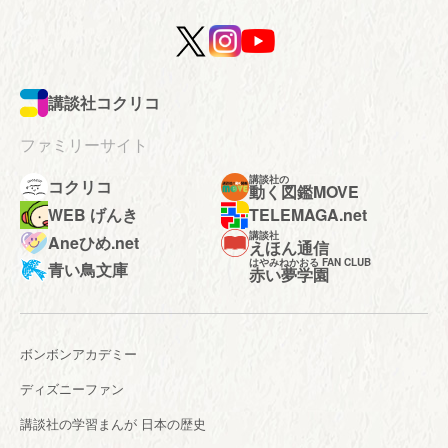
講談社コクリコ
ファミリーサイト
講談社の
コクリコ
動く図鑑MOVE
WEB げんき
TELEMAGA.net
講談社
Aneひめ.net
えほん通信
はやみねかおる FAN CLUB
青い鳥文庫
赤い夢学園
ボンボンアカデミー
ディズニーファン
講談社の学習まんが 日本の歴史