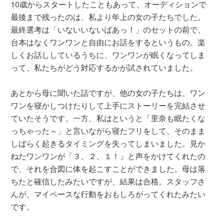
10歳からスタートしたこともあって、オーディションで
最後まで残ったのは、私より年上の女の子たちでした。
最終選考は「いないいないばあっ！」のセットの前で、
台本はなくワンワンと自由にお話をするというもの。楽
しくお話ししているうちに、ワンワンが眠くなってしま
って、私たちがどう対応するかが試されていました。
あとから母に聞いた話ですが、他の女の子たちは、ワン
ワンを寝かしつけたりして上手にストーリーを完結させ
ていたそうです。一方、私はというと「里奈も眠たくな
っちゃった～」と言いながら寝たフリをして、そのまま
しばらく起きるタイミングを失ってしまいました。見か
ねたワンワンが「３、２、１！」と声をかけてくれたの
で、それを合図に体を起こすことができました。母は落
ちたと確信したみたいですが、結果は合格。スタッフさ
んが、マイペースな行動をおもしろがってくれたみたい
です。