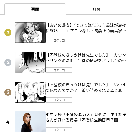
週間
月間
【お盆の帰省】“できる嫁“だった義妹が深夜
にSOS！ エアコンなし・肉禁止の義実家ル
ールに変化が…〈後編〉
コクリコ
【不登校のきっかけは先生でした】「カウン
セリングの時間」生徒の情報をバラしたの
は…《第２話》
コクリコ
【不登校のきっかけは先生でした】「いつま
で休むんですか？」追い詰められる母と息子
《第６話》
コクリコ
小中学校「不登校35万人」時代に 中川翔子
さんが審査委員長「不登校生動画甲子園
2026」が開催
コクリコ