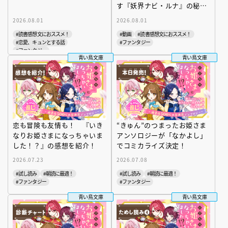
す『妖界ナビ・ルナ』の秘
密！ 親子で楽しむ伝説の対
2026.08.01
2026.08.01
談
#読書感想文におススメ！
#動画
#読書感想文におススメ！
#恋愛、キュンとする話
#ファンタジー
#ファンタジー
青い鳥文庫
青い鳥文庫
恋も冒険も友情も！ 『いき
“きゅん”のつまったお姫さま
なりお姫さまになっちゃいま
アンソロジーが「なかよし」
した！？』の感想を紹介！
でコミカライズ決定！
2026.07.23
2026.07.08
#試し読み
#朝読に最適！
#試し読み
#朝読に最適！
#ファンタジー
#ファンタジー
青い鳥文庫
青い鳥文庫