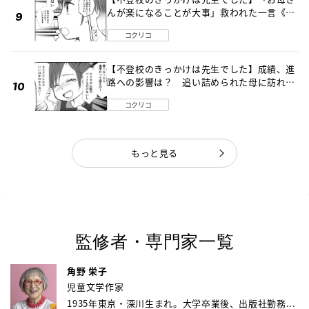
んが楽になることが大事」救われた一言《第
８話》
コクリコ
【不登校のきっかけは先生でした】成績、進
路への影響は？ 追い詰められた母に訪れた
転機《第７話》
コクリコ
もっと見る
監修者・専門家一覧
角野 栄子
児童文学作家
1935年東京・深川生まれ。大学卒業後、出版社勤務...