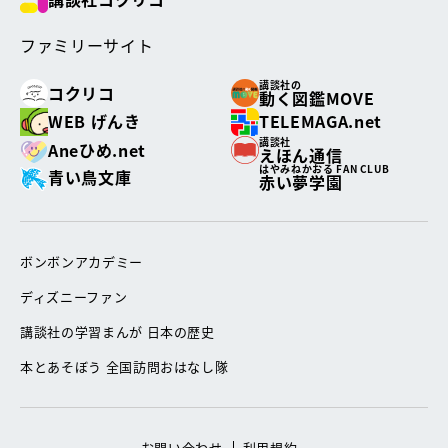
ファミリーサイト
講談社の
コクリコ
動く図鑑MOVE
WEB げんき
TELEMAGA.net
講談社
Aneひめ.net
えほん通信
はやみねかおる FAN CLUB
青い鳥文庫
赤い夢学園
ボンボンアカデミー
ディズニーファン
講談社の学習まんが 日本の歴史
本とあそぼう 全国訪問おはなし隊
お問い合わせ
利用規約