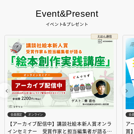
Event&Present
イベント&プレゼント
えほん通信
会員限定
オンライン
会
【アーカイブ配信中】講談社絵本新人賞オンラ
ア
インセミナー 受賞作家と担当編集者が語る
賞