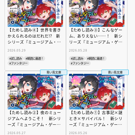
【ためし読み④】世界を書き
【ためし読み③】こんなゲー
かえられるのはだれだ!? 新
ム、ありえない……！ 新シ
シリーズ『ミュージアム・ゲ
リーズ『ミュージアム・ゲー
ーム１ 三種の神器争奪
ム１ 三種の神器争奪戦！』
2026.05.29
2026.05.28
戦！』が読めちゃう！
が読めちゃう！
#試し読み
#朝読に最適！
#試し読み
#朝読に最適！
#ファンタジー
#ファンタジー
青い鳥文庫
青い鳥文庫
【ためし読み②】夜のミュー
【ためし読み①】古事記×謎
ジアムへようこそ！ 新シリ
とき×サバイバル！ 新シリ
ーズ『ミュージアム・ゲーム
ーズ『ミュージアム・ゲーム
１ 三種の神器争奪戦！』が
１ 三種の神器争奪戦！』が
2026.05.27
2026.05.26