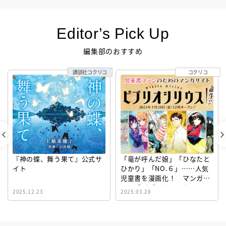
Editor’s Pick Up
編集部のおすすめ
講談社コクリコ
コクリコ
『神の蝶、舞う果て』公式サ
「竜が呼んだ娘」「ひなたと
イト
ひかり」「NO.６」……人気
児童書を漫画化！ マンガサ
イト『ビブリオシリウス』誕
2025.12.23
2025.03.28
生！