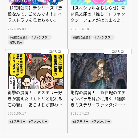
【特別公開】新シリーズ『悪
【スペシャルなおしらせ】青
役なんて、ごめんです！』イ
い鳥文庫の「推し！」ファン
ラストラフを見せちゃいま
タジーフェアがはじまるよ！
す！
2026.05.03
2026.04.18
#朝読に最適！
#ファンタジー
#朝読に最適！
#ファンタジー
#試し読み
コクリコ
コクリコ
衝撃の展開！ ミステリー好
驚愕の展開！ 19世紀のエデ
きが震えた「カトリと眠れる
ィンバラを舞台に描く「謎解
石の街」 あらすじが即わか
きミステリーファンタジー」
る漫画を無料公開中！
が絶対に読み逃せない
2025.05.17
2025.04.23
#ミステリー
#ファンタジー
#ミステリー
#ファンタジー