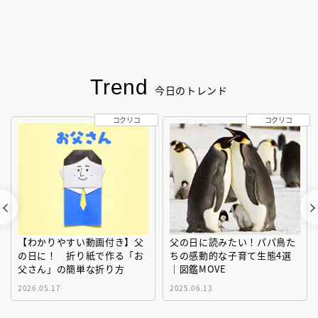
Trend
今日のトレンド
コクリコ
コクリコ
【わかりやすい動画付き】父
父の日に読みたい！パパ鳥た
の日に！ 折り紙で作る「お
ちの感動的な子育て生態4選
父さん」の簡単な折り方
｜図鑑MOVE
2026.05.17
2025.06.13