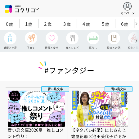
マイページ
0
1
2
3
4
5
6
歳
歳
歳
歳
歳
歳
歳
妊娠と出産
子育て
健康と安全
食とレシピ
暮らし
絵本とお話
知育と探
#ファンタジー
青い鳥文庫
青い鳥文庫
青い鳥文庫2026夏 推しコメ
【ネタバレ必至】にじさんじ
ント祭り！
健屋花那×池田美代子が明か