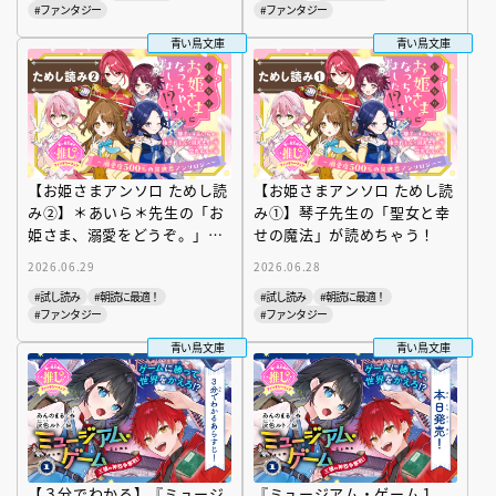
#ファンタジー
#ファンタジー
青い鳥文庫
青い鳥文庫
【お姫さまアンソロ ためし読
【お姫さまアンソロ ためし読
み②】＊あいら＊先生の「お
み①】琴子先生の「聖女と幸
姫さま、溺愛をどうぞ。」が
せの魔法」が読めちゃう！
読めちゃう！
2026.06.29
2026.06.28
#試し読み
#朝読に最適！
#試し読み
#朝読に最適！
#ファンタジー
#ファンタジー
青い鳥文庫
青い鳥文庫
【３分でわかる】『ミュージ
『ミュージアム・ゲーム１