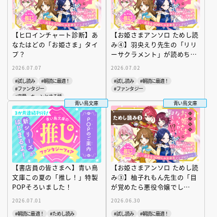
【ヒロインチャート診断】あ
【お姫さまアンソロ ためし読
なたはどの「お姫さま」タイ
み④】羽央えり先生の「リリ
プ？
ーサクラメント」が読めちゃ
う！
2026.07.07
2026.07.02
#試し読み
#朝読に最適！
#試し読み
#朝読に最適！
#ファンタジー
#ファンタジー
#恋愛、キュンとする話
青い鳥文庫
青い鳥文庫
【書店員の皆さまへ】青い鳥
【お姫さまアンソロ ためし読
文庫この夏の「推し！」特製
み③】柚子れもん先生の「目
POPそろいました！
が覚めたら悪役令嬢でし
た。」が読めちゃう！
2026.07.01
2026.06.30
#朝読に最適！
#ためし読み
#試し読み
#朝読に最適！