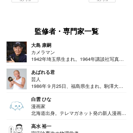
監修者・専門家一覧
大島 康嗣
カメラマン
1942年埼玉県生まれ。1964年講談社写真部
カメ...
あばれる君
芸人
1986年９月25日、福島県生まれ。駒澤大学
法学部...
白雲 ひな
漫画家
北海道出身。テレマガネット発の新人漫画
家。2020...
高水 裕一