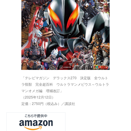
「テレビマガジン デラックス270 決定版 全ウルト
ラ怪獣 完全超百科 ウルトラマンメビウス～ウルトラ
マンオメガ編 増補改訂」
（2025年12月12日）
定価：2750円（税込み）／講談社