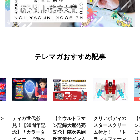
テレマガおすすめ記事
必
【全ウルトラマ
クリアボディの
【特別編】トラ
【
年記
ン記録大鑑発売
スタースクリー
ンスフォーマー
♡
ータ
記念】森次晃嗣
ム付き！ 『ト
ごー！ごー！
遊べ
氏直筆サイン入
ランスフォーマ
【月イチ更新】