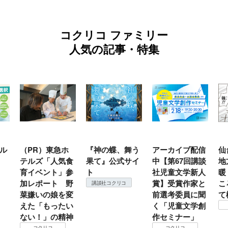
コクリコ ファミリー
人気の記事・特集
ホ
『神の蝶、舞う
アーカイブ配信
仙台の冬は東北
『
気食
果て』公式サイ
中【第67回講談
地方では温
」参
ト
社児童文学新人
暖？ 本当のと
 野
賞】受賞作家と
ころは仙台に来
＃
講談社コクリコ
を変
前選考委員に聞
て検証すべし！
月
たい
く「児童文学創
コクリコ
精神
作セミナー」
コクリコ