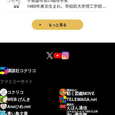
宇宙論専攻の物理学者
1980年東京生まれ。早稲田大学理工学部物
理学科卒...
もっと見る
講談社コクリコ
ファミリーサイト
講談社の
コクリコ
動く図鑑MOVE
WEB げんき
TELEMAGA.net
講談社
Aneひめ.net
えほん通信
はやみねかおる FAN CLUB
青い鳥文庫
赤い夢学園