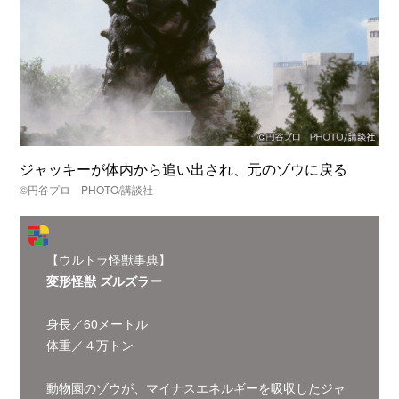
ジャッキーが体内から追い出され、元のゾウに戻る
©円谷プロ PHOTO/講談社
【ウルトラ怪獣事典】
変形怪獣 ズルズラー
身長／60メートル
体重／４万トン
動物園のゾウが、マイナスエネルギーを吸収したジャ