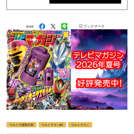
け雑誌の中では、『なかよし』『たのしい幼稚園』『週
刊少年マガジン』『別冊フレンド』に次いで歴史が長い
雑誌です。 【SNS】 X（旧Twitter）：@tele_maga
ブックマーク
share
Instagram：＠tele_maga
ウルトラ怪獣日和
ウルトラマン80
ウルトラマン