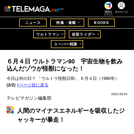
マイページ
講談社
コクリコ
ニュース
特集・連載
BOOKS
ウルトラマン
仮面ライダー
スーパー戦隊
６月４日 ウルトラマン80 宇宙生物を飲み
込んだゾウが怪獣になった！
今日は何の日？ 「ウルトラ怪獣日和」 ６月４日（1980年）
(2/2)
1ページ目に戻る
2023.06.04
テレビマガジン編集部
人間のマイナスエネルギーを吸収したジ
ャッキーが暴走！