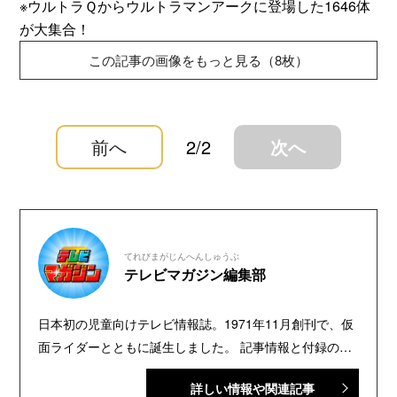
※ウルトラＱからウルトラマンアークに登場した1646体
が大集合！
この記事の画像をもっと見る（8枚）
前へ
2/2
次へ
てれびまがじんへんしゅうぶ
テレビマガジン編集部
日本初の児童向けテレビ情報誌。1971年11月創刊で、仮
面ライダーとともに誕生しました。 記事情報と付録の詳
細は、YouTubeの『テレビマガジン 公式動画チャンネ
詳しい情報や関連記事
ル』で配信中。講談社発行の幼年・児童・少年・少女向