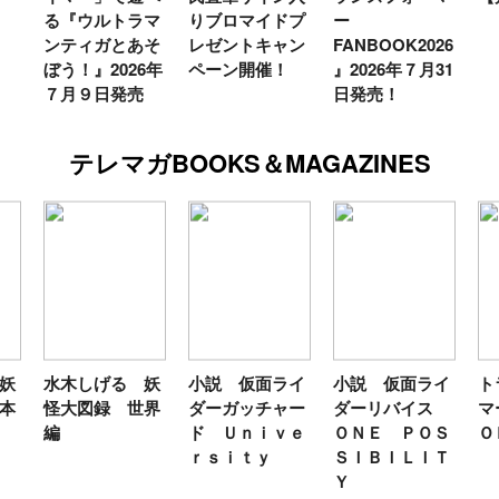
ラマ
りブロマイドプ
ー
あそ
レゼントキャン
FANBOOK2026
6年
ペーン開催！
』2026年７月31
売
日発売！
テレマガBOOKS＆MAGAZINES
 妖
小説 仮面ライ
小説 仮面ライ
トランスフォー
世界
ダーガッチャー
ダーリバイス
マーＦＡＮＢＯ
ド Ｕｎｉｖｅ
ＯＮＥ ＰＯＳ
ＯＫ２０２６
ｒｓｉｔｙ
ＳＩＢＩＬＩＴ
Ｙ