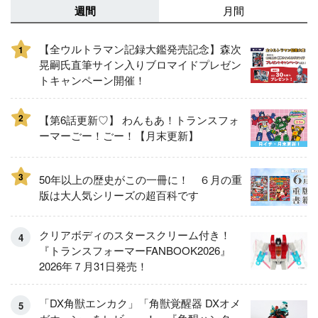
週間
月間
【全ウルトラマン記録大鑑発売記念】森次
1
晃嗣氏直筆サイン入りブロマイドプレゼン
トキャンペーン開催！
2
【第6話更新♡】 わんもあ！トランスフォ
ーマーごー！ごー！【月末更新】
3
50年以上の歴史がこの一冊に！ ６月の重
版は大人気シリーズの超百科です
クリアボディのスタースクリーム付き！
『トランスフォーマーFANBOOK2026』
2026年７月31日発売！
「DX角獣エンカク」「角獣覚醒器 DXオメ