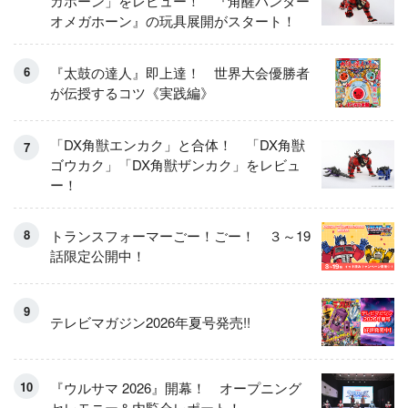
ガホーン」をレビュー！ 『角醒ハンター
オメガホーン』の玩具展開がスタート！
『太鼓の達人』即上達！ 世界大会優勝者
が伝授するコツ《実践編》
「DX角獣エンカク」と合体！ 「DX角獣
ゴウカク」「DX角獣ザンカク」をレビュ
ー！
トランスフォーマーごー！ごー！ ３～19
話限定公開中！
テレビマガジン2026年夏号発売!!
『ウルサマ 2026』開幕！ オープニング
セレモニー＆内覧会レポート！