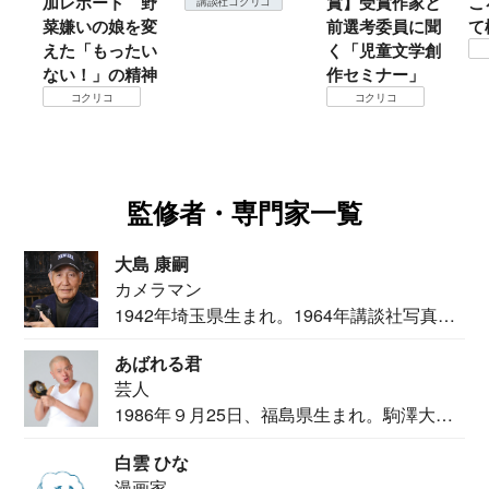
加レポート 野
賞】受賞作家と
こ
講談社コクリコ
菜嫌いの娘を変
前選考委員に聞
て
えた「もったい
く「児童文学創
ない！」の精神
作セミナー」
コクリコ
コクリコ
監修者・専門家一覧
大島 康嗣
カメラマン
1942年埼玉県生まれ。1964年講談社写真部
カメ...
あばれる君
芸人
1986年９月25日、福島県生まれ。駒澤大学
法学部...
白雲 ひな
漫画家