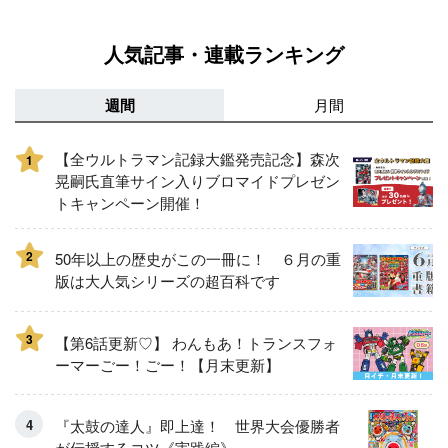
人気記事・連載ランキング
週間
月間
【全ウルトラマン記録大鑑発売記念】森次
1
晃嗣氏直筆サイン入りブロマイドプレゼン
トキャンペーン開催！
2
50年以上の歴史がこの一冊に！ ６月の重
版は大人気シリーズの超百科です
3
【第6話更新♡】 わんもあ！トランスフォ
ーマーごー！ごー！【月末更新】
『太鼓の達人』即上達！ 世界大会優勝者
が伝授するコツ《実践編》