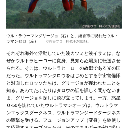
ウルトラウーマングリージョ（右）と、綾香市に現れたウルト
ラマンゼロ（左）
©円谷プロ PHOTO/講談社
それぞれ海外で活動していた湊カツミと湊イサミは、な
ぜかウルトラヒーローに変身、見知らぬ場所に転送させ
られる。そこは、ウルトラヒーローの故郷である光の国
だった。ウルトラマンタロウをはじめとする宇宙警備隊
と対面したロッソたちは、グリージョが攫われたことを
知る。あわてたふたりはタロウの話を詳しく聞かないま
ま、グリージョを探しに飛び立ってしまう。一方、惑星
Ｏ-50を訪れていたウルトラマンオーブは、ウルトラマ
ンエックスダークネス、ウルトラマンジードダークネス
の襲撃を受ける。フュージョンアップ（変身）を駆使し
て応戦するオーブだったが、光のエネルギーを敵に吸い