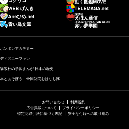
コクリコ
動く図鑑MOVE
WEB げんき
TELEMAGA.net
講談社
Aneひめ.net
えほん通信
はやみねかおる FAN CLUB
青い鳥文庫
赤い夢学園
ボンボンアカデミー
ディズニーファン
講談社の学習まんが 日本の歴史
本とあそぼう 全国訪問おはなし隊
お問い合わせ
利用規約
広告掲載について
プライバシーポリシー
特定商取引法に基づく表記
安全な付録への取り組み