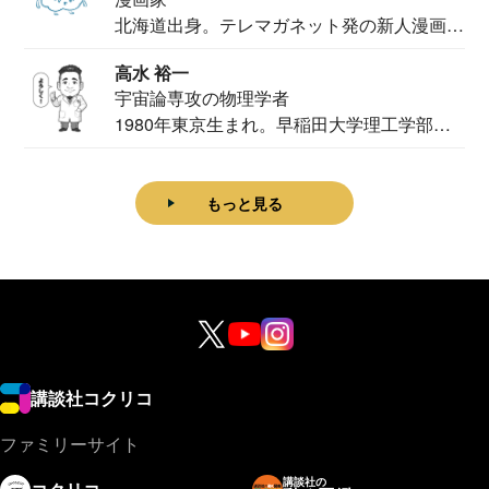
北海道出身。テレマガネット発の新人漫画
家。2020...
高水 裕一
宇宙論専攻の物理学者
1980年東京生まれ。早稲田大学理工学部物
理学科卒...
もっと見る
講談社コクリコ
ファミリーサイト
講談社の