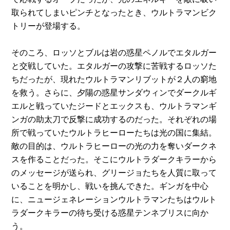
取られてしまいピンチとなったとき、ウルトラマンビク
トリーが登場する。
そのころ、ロッソとブルは岩の惑星ペノルでエタルガー
と交戦していた。エタルガーの攻撃に苦戦するロッソた
ちだったが、現れたウルトラマンリブットが２人の窮地
を救う。さらに、夕陽の惑星サンダウィンでダークルギ
エルと戦っていたジードとエックスも、ウルトラマンギ
ンガの助太刀で反撃に成功するのだった。それぞれの場
所で戦っていたウルトラヒーローたちは光の国に集結。
敵の目的は、ウルトラヒーローの光の力を奪いダークネ
スを作ることだった。そこにウルトラダークキラーから
のメッセージが送られ、グリージョたちを人質に取って
いることを明かし、戦いを挑んできた。ギンガを中心
に、ニュージェネレーションウルトラマンたちはウルト
ラダークキラーの待ち受ける惑星テンネブリスに向か
う。