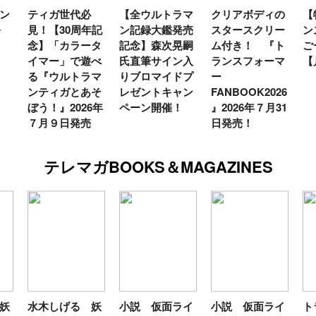
ン
ティガ世代必
【全ウルトラマ
クリアボディの
【
発
見！【30周年記
ン記録大鑑発売
スタースクリー
ン
念】「カラータ
記念】森次晃嗣
ム付き！ 『ト
ご
イマー」で遊べ
氏直筆サイン入
ランスフォーマ
【
る『ウルトラマ
りブロマイドプ
ー
ンティガとあそ
レゼントキャン
FANBOOK2026
ぼう！』2026年
ペーン開催！
』2026年７月31
７月９日発売
日発売！
テレマガBOOKS＆MAGAZINES
妖
水木しげる 妖
小説 仮面ライ
小説 仮面ライ
ト