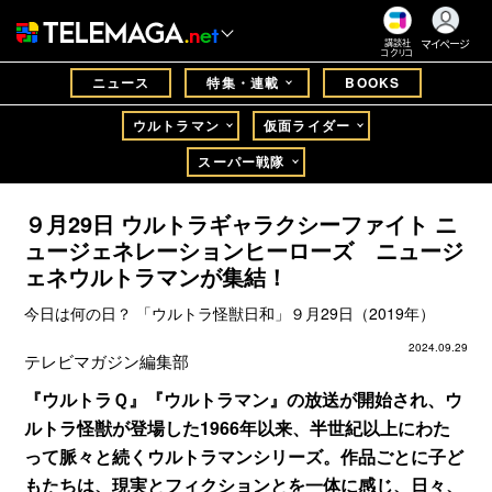
マイページ
講談社
コクリコ
ニュース
特集・連載
BOOKS
ウルトラマン
仮面ライダー
スーパー戦隊
９月29日 ウルトラギャラクシーファイト ニ
ュージェネレーションヒーローズ ニュージ
ェネウルトラマンが集結！
今日は何の日？ 「ウルトラ怪獣日和」９月29日（2019年）
2024.09.29
テレビマガジン編集部
『ウルトラＱ』『ウルトラマン』の放送が開始され、ウ
ルトラ怪獣が登場した1966年以来、半世紀以上にわた
って脈々と続くウルトラマンシリーズ。作品ごとに子ど
もたちは、現実とフィクションとを一体に感じ、日々、