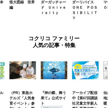
本
怪大図録 世界
ダーガッチャー
ダーリバイス
マ
編
ド Ｕｎｉｖｅ
ＯＮＥ ＰＯＳ
Ｏ
ｒｓｉｔｙ
ＳＩＢＩＬＩＴ
Ｙ
コクリコ ファミリー
人気の記事・特集
ル
（PR）東急ホ
『神の蝶、舞う
アーカイブ配信
仙
テルズ「人気食
果て』公式サイ
中【第67回講談
地
育イベント」参
ト
社児童文学新人
暖