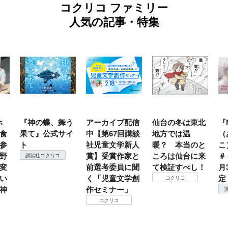
コクリコ ファミリー
人気の記事・特集
ホ
『神の蝶、舞う
アーカイブ配信
仙台の冬は東北
『
食
果て』公式サイ
中【第67回講談
地方では温
（
参
ト
社児童文学新人
暖？ 本当のと
こ
野
賞】受賞作家と
ころは仙台に来
＃
講談社コクリコ
変
前選考委員に聞
て検証すべし！
月
い
く「児童文学創
定
コクリコ
神
作セミナー」
コクリコ