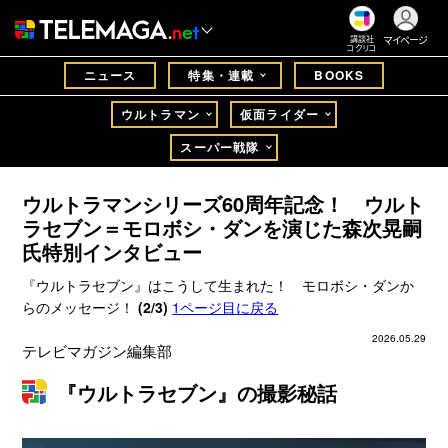
マイページ
講談社
コクリコ
ニュース
特集・連載
BOOKS
ウルトラマン
仮面ライダー
スーパー戦隊
ウルトラマンシリーズ60周年記念！ ウルト
ラセブン＝モロボシ・ダンを演じた森次晃嗣
氏特別インタビュー
『ウルトラセブン』はこうして生まれた！ モロボシ・ダンか
らのメッセージ！
(2/3)
1ページ目に戻る
2026.05.29
テレビマガジン編集部
『ウルトラセブン』の撮影秘話