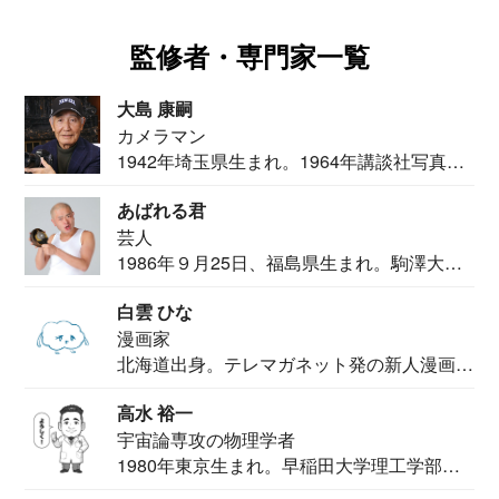
監修者・専門家一覧
大島 康嗣
カメラマン
1942年埼玉県生まれ。1964年講談社写真部
カメ...
あばれる君
芸人
1986年９月25日、福島県生まれ。駒澤大学
法学部...
白雲 ひな
漫画家
北海道出身。テレマガネット発の新人漫画
家。2020...
高水 裕一
宇宙論専攻の物理学者
1980年東京生まれ。早稲田大学理工学部物
理学科卒...