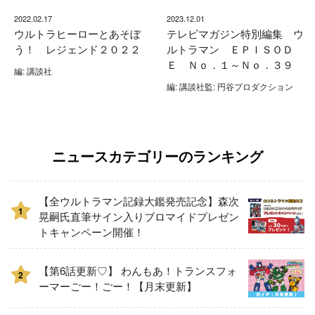
2022.02.17
2023.12.01
ウルトラヒーローとあそぼ
テレビマガジン特別編集 ウ
う！ レジェンド２０２２
ルトラマン ＥＰＩＳＯＤ
Ｅ Ｎｏ．１～Ｎｏ．３９
編: 講談社
編: 講談社監: 円谷プロダクション
ニュースカテゴリーのランキング
【全ウルトラマン記録大鑑発売記念】森次
1
晃嗣氏直筆サイン入りブロマイドプレゼン
トキャンペーン開催！
【第6話更新♡】 わんもあ！トランスフォ
2
ーマーごー！ごー！【月末更新】