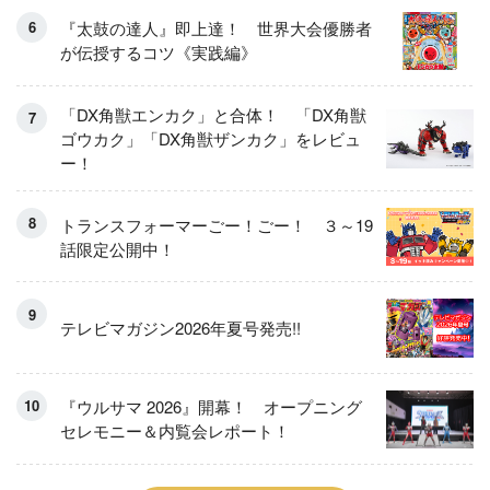
『太鼓の達人』即上達！ 世界大会優勝者
が伝授するコツ《実践編》
「DX角獣エンカク」と合体！ 「DX角獣
ゴウカク」「DX角獣ザンカク」をレビュ
ー！
トランスフォーマーごー！ごー！ ３～19
話限定公開中！
テレビマガジン2026年夏号発売!!
『ウルサマ 2026』開幕！ オープニング
セレモニー＆内覧会レポート！