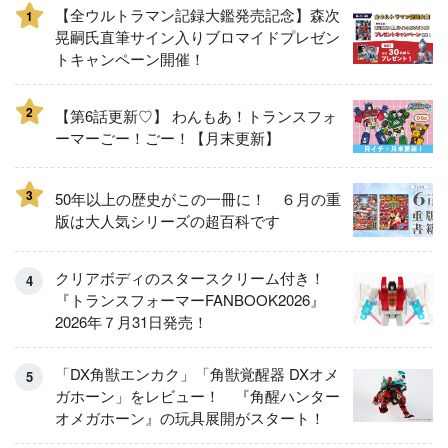
【全ウルトラマン記録大鑑発売記念】森次
1
晃嗣氏直筆サイン入りブロマイドプレゼン
トキャンペーン開催！
2
【第6話更新♡】 わんもあ！トランスフォ
ーマーごー！ごー！【月末更新】
3
50年以上の歴史がこの一冊に！ ６月の重
版は大人気シリーズの超百科です
クリアボディのスタースクリーム付き！
『トランスフォーマーFANBOOK2026』
2026年７月31日発売！
「DX角獣エンカク」「角獣覚醒器 DXオメ
ガホーン」をレビュー！ 『角醒ハンター
オメガホーン』の玩具展開がスタート！