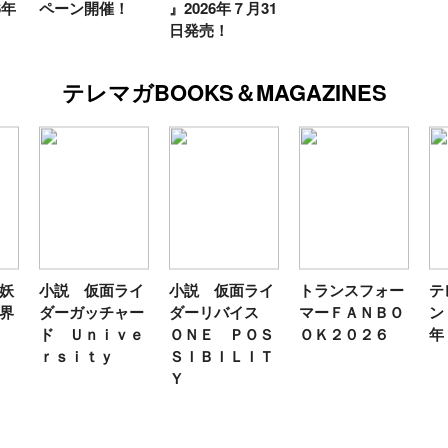
6年
ペーン開催！
』2026年７月31
日発売！
テレマガBOOKS＆MAGAZINES
妖
小説 仮面ライ
小説 仮面ライ
トランスフォー
テ
界
ダーガッチャー
ダーリバイス
マーＦＡＮＢＯ
ン
ド Ｕｎｉｖｅ
ＯＮＥ ＰＯＳ
ＯＫ２０２６
年
ｒｓｉｔｙ
ＳＩＢＩＬＩＴ
Ｙ