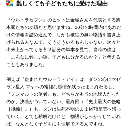
難しくても子どもたちに受けた理由
『ウルトラセブン』のヒットは金城さんを代表とする脚
本家たちの功績だと思いますね。30分の時間内にあれだ
けの情報を詰め込んで、しかも破綻の無い物語を書き上
げられる人なんて、そうそういるもんじゃない。次々と
出来上がってくる各２話分の脚本を見て、当時の僕は
「こんなに難しい話、子どもに分かるのか？」と考える
こともありました。
例えば『盗まれたウルトラ・アイ』は、ダンの心にマゼ
ラン星人 マヤへの複雑な感情が残ったまま終わるし、
『ノンマルトの使者』も、どちらが本当の地球人だった
のか、決着がついていない。最終回（『史上最大の侵略
［後編］』）も、ダンは生死不明のままＭ78星雲へ帰っ
ていく。とても難解だけれど、物語がしっかりしていれ
ば、なんとなく子どもにも理解できるんですね。