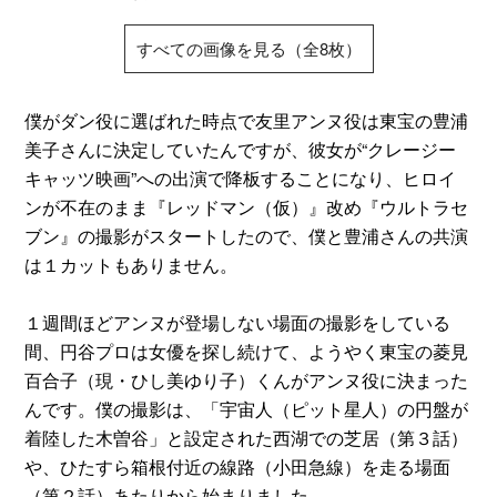
すべての画像を見る（全8枚）
僕がダン役に選ばれた時点で友里アンヌ役は東宝の豊浦
美子さんに決定していたんですが、彼女が“クレージー
キャッツ映画”への出演で降板することになり、ヒロイ
ンが不在のまま『レッドマン（仮）』改め『ウルトラセ
ブン』の撮影がスタートしたので、僕と豊浦さんの共演
は１カットもありません。
１週間ほどアンヌが登場しない場面の撮影をしている
間、円谷プロは女優を探し続けて、ようやく東宝の菱見
百合子（現・ひし美ゆり子）くんがアンヌ役に決まった
んです。僕の撮影は、「宇宙人（ピット星人）の円盤が
着陸した木曽谷」と設定された西湖での芝居（第３話）
や、ひたすら箱根付近の線路（小田急線）を走る場面
（第２話）あたりから始まりました。