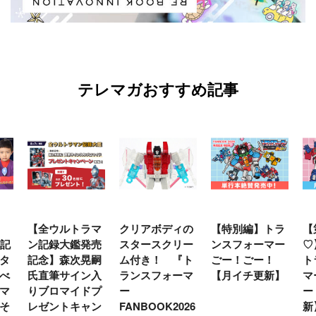
テレマガおすすめ記事
【全ウルトラマ
クリアボディの
【特別編】トラ
【
年記
ン記録大鑑発売
スタースクリー
ンスフォーマー
♡
タ
記念】森次晃嗣
ム付き！ 『ト
ごー！ごー！
ト
べ
氏直筆サイン入
ランスフォーマ
【月イチ更新】
マ
マ
りブロマイドプ
ー
ー
そ
レゼントキャン
FANBOOK2026
新