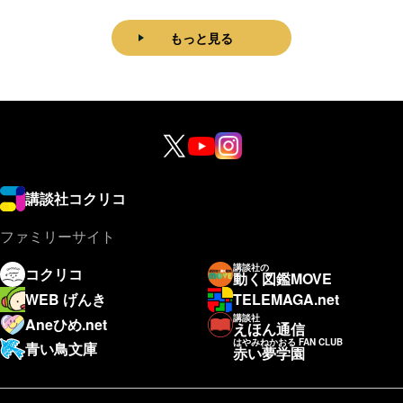
もっと見る
講談社コクリコ
ファミリーサイト
講談社の
コクリコ
動く図鑑MOVE
WEB げんき
TELEMAGA.net
講談社
Aneひめ.net
えほん通信
はやみねかおる FAN CLUB
青い鳥文庫
赤い夢学園