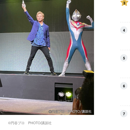
3
4
5
6
7
露！
©円谷プロ PHOTO/講談社