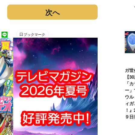
次へ
ブックマーク
ウルトラマンシ
仮面ライダー誕
テレビマガジン
ティガ世
リーズ60周年記
生55周年記
2026年夏号発
見！【3
念！ ウルトラ
念！ 仮面ライ
売!!
念】「カ
セブン＝モロボ
ダー１号＝本郷
イマー」
シ・ダンを演じ
猛を演じた藤岡
る『ウル
た森次晃嗣氏特
弘、氏特別イン
ンティガ
別インタビュー
タビュー
ぼう！』2
７月９日