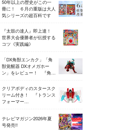
50年以上の歴史がこの一
冊に！ ６月の重版は大人
気シリーズの超百科です
『太鼓の達人』即上達！
世界大会優勝者が伝授する
コツ《実践編》
「DX角獣エンカク」「角
獣覚醒器 DXオメガホー
ン」をレビュー！ 『角醒
ハンター オメガホーン』
の玩具展開がスタート！
クリアボディのスタースク
リーム付き！ 『トランス
フォーマー
FANBOOK2026』2026年
７月31日発売！
テレビマガジン2026年夏
号発売!!