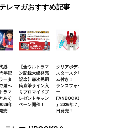
テレマガおすすめ記事
代必
【全ウルトラマ
クリアボディの
【特別編】トラ
0周年記
ン記録大鑑発売
スタースクリー
ンスフォーマー
ラータ
記念】森次晃嗣
ム付き！ 『ト
ごー！ごー！
で遊べ
氏直筆サイン入
ランスフォーマ
【月イチ更新】
トラマ
りブロマイドプ
ー
とあそ
レゼントキャン
FANBOOK2026
026年
ペーン開催！
』2026年７月31
発売
日発売！