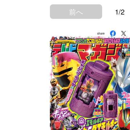
前へ
1/2
share
ラマ
クリアボディの
【特別編】トラ
【第6話更新
発売
スタースクリー
ンスフォーマー
♡】 わんもあ！
晃嗣
ム付き！ 『ト
ごー！ごー！
トランスフォー
ン入
ランスフォーマ
【月イチ更新】
マーごー！ご
ドプ
ー
ー！【月末更
ャン
FANBOOK2026
新】
！
』2026年７月31
日発売！