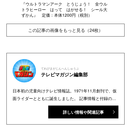
『ウルトラマンアーク とうじょう！ 全ウル
トラヒーロー はって はがせる！ シール大
ずかん』 定価：本体1200円（税別）
この記事の画像をもっと見る（24枚）
てれびまがじんへんしゅうぶ
テレビマガジン編集部
日本初の児童向けテレビ情報誌。1971年11月創刊で、仮
面ライダーとともに誕生しました。 記事情報と付録の詳
細は、YouTubeの『テレビマガジン 公式動画チャンネ
詳しい情報や関連記事
ル』で配信中。講談社発行の幼年・児童・少年・少女向
け雑誌の中では、『なかよし』『たのしい幼稚園』『週
刊少年マガジン』『別冊フレンド』に次いで歴史が長い