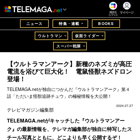
マイページ
講談社
コクリコ
ニュース
特集・連載
BOOKS
ウルトラマン
仮面ライダー
スーパー戦隊
【ウルトラマンアーク】新種のネズミが高圧
電流を浴びて巨大化！ 電鼠怪獣ネズドロン
登場！
TELEMAGA.netが独自につかんだ『ウルトラマンアーク』第４
話「ただいま怪獣追跡チュウ」の極秘情報を大公開！
2024.07.27
テレビマガジン編集部
TELEMAGA.netがキャッチした『ウルトラマンアー
ク』の最新情報を、テレマガ編集部が独自に特写したス
チール写真とともに、どこよりも早く公開するぞ！