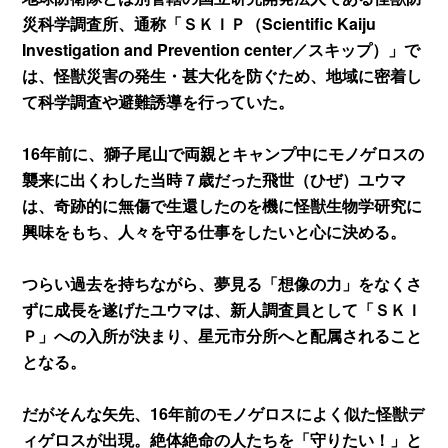
災科学調査所、通称「ＳＫＩＰ（Scientific Kaiju
Investigation and Prevention center／スキップ）」で
は、怪獣災害の発生・甚大化を防ぐため、地域に密着し
て科学調査や避難誘導を行っていた。
16年前に、獅子尾山で両親とキャンプ中にモノゲロスの
襲来に出くわした当時７歳だった飛世（ひぜ）ユウマ
は、奇跡的に無傷で生還したのを機に怪獣生物学研究に
興味をもち、人々を守る仕事をしたいと心に決める。
つらい過去を持ちながら、夢見る「想像の力」をなくさ
ずに成長を遂げたユウマは、新人調査員として「ＳＫＩ
Ｐ」への入所が決まり、星元市分所へと配属されること
となる。
だがそんな矢先、16年前のモノゲロスによく似た怪獣デ
ィゲロスが出現。絶体絶命の人たちを「守りたい！」と