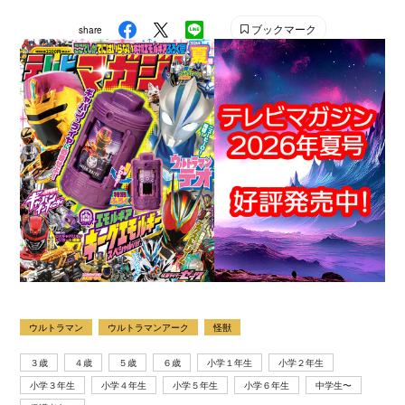
雑誌です。 【SNS】 X（旧Twitter）：@tele_maga
ブックマーク
share
Instagram：＠tele_maga
ウルトラマン
ウルトラマンアーク
怪獣
３歳
４歳
５歳
６歳
小学１年生
小学２年生
小学３年生
小学４年生
小学５年生
小学６年生
中学生〜