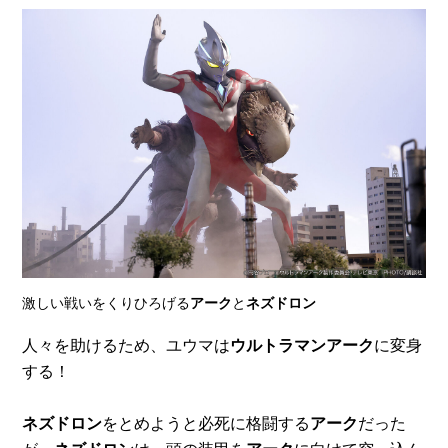
激しい戦いをくりひろげる
アーク
と
ネズドロン
人々を助けるため、ユウマは
ウルトラマンアーク
に変身
する！
ネズドロン
をとめようと必死に格闘する
アーク
だった