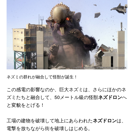
ネズミの群れが融合して怪獣が誕生！
この感電の影響なのか、巨大ネズミは、さらにほかのネ
ズミたちと融合して、50メートル級の怪獣
ネズドロン
へ
と変貌をとげる！
工場の建物を破壊して地上にあらわれた
ネズドロン
は、
電撃を放ちながら街を破壊しはじめる。