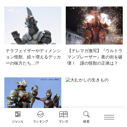
テラフェイザーやディメンシ
【テレマガ激写】『ウルトラ
ョン怪獣、続々増えるデッカ
マンブレーザー』夜の街を破
ーの味方たち…!?
壊！ 謎の怪獣の正体は？
2020.06.27
『ウルトラマンＸ』『オー
ジャンル
ランキング
マンガ
検索
大むかしの生きもの