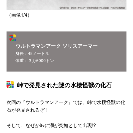
（画像1/4）
（
ウルトラマンアーク ソリスアーマー
身長：48メートル
体重：３万6000トン
峠で発見された謎の水棲怪獣の化石
次回の『ウルトラマンアーク』では、峠で水棲怪獣の化
石が発見されるぞ！
そして、なぜか峠に湖が突如として出現!?