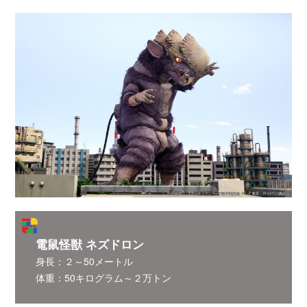
電鼠怪獣 ネズドロン
身長：２～50メートル
体重：50キログラム～２万トン