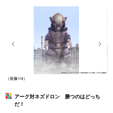
（画像1/4）
（
アーク対ネズドロン 勝つのはどっち
だ！