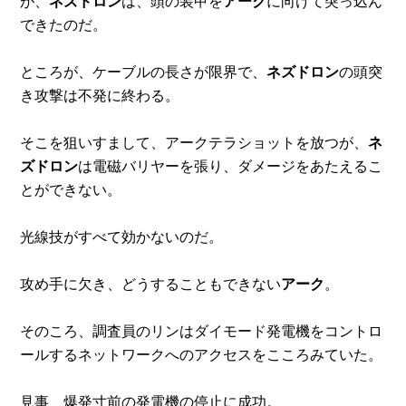
が、
ネズドロン
は、頭の装甲を
アーク
に向けて突っ込ん
できたのだ。
ところが、ケーブルの長さが限界で、
ネズドロン
の頭突
き攻撃は不発に終わる。
そこを狙いすまして、アークテラショットを放つが、
ネ
ズドロン
は電磁バリヤーを張り、ダメージをあたえるこ
とができない。
光線技がすべて効かないのだ。
攻め手に欠き、どうすることもできない
アーク
。
そのころ、調査員のリンはダイモード発電機をコントロ
ールするネットワークへのアクセスをこころみていた。
見事、爆発寸前の発電機の停止に成功。