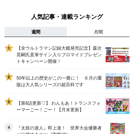
人気記事・連載ランキング
週間
月間
【全ウルトラマン記録大鑑発売記念】森次
1
晃嗣氏直筆サイン入りブロマイドプレゼン
トキャンペーン開催！
2
50年以上の歴史がこの一冊に！ ６月の重
版は大人気シリーズの超百科です
3
【第6話更新♡】 わんもあ！トランスフォ
ーマーごー！ごー！【月末更新】
『太鼓の達人』即上達！ 世界大会優勝者