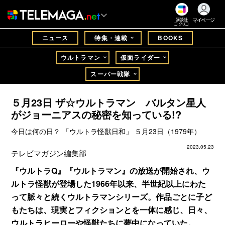
マイページ
講談社
コクリコ
ニュース
特集・連載
BOOKS
ウルトラマン
仮面ライダー
スーパー戦隊
５月23日 ザ☆ウルトラマン バルタン星人
がジョーニアスの秘密を知っている!?
今日は何の日？ 「ウルトラ怪獣日和」 ５月23日（1979年）
2023.05.23
テレビマガジン編集部
『ウルトラQ』『ウルトラマン』の放送が開始され、ウ
ルトラ怪獣が登場した1966年以来、半世紀以上にわた
って脈々と続くウルトラマンシリーズ。作品ごとに子ど
もたちは、現実とフィクションとを一体に感じ、日々、
ウルトラヒーローや怪獣たちに夢中になっていた。