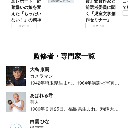
加レポート 野
賞】受賞作家と
ころは
講談社コクリコ
菜嫌いの娘を変
前選考委員に聞
て検証
えた「もったい
く「児童文学創
コクリ
ない！」の精神
作セミナー」
コクリコ
コクリコ
監修者・専門家一覧
大島 康嗣
カメラマン
1942年埼玉県生まれ。1964年講談社写真部
カメ...
あばれる君
芸人
1986年９月25日、福島県生まれ。駒澤大学
法学部...
白雲 ひな
漫画家