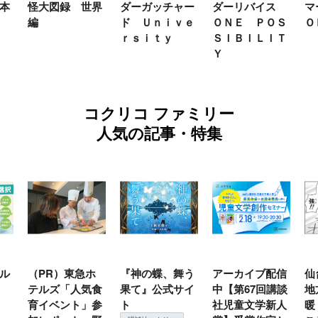
怪大図録 世界
ダーガッチャー
ダーリバイス
マーＦ
編
ド Ｕｎｉｖｅ
ＯＮＥ ＰＯＳ
ＯＫ２
ｒｓｉｔｙ
ＳＩＢＩＬＩＴ
Ｙ
コクリコ ファミリー
人気の記事・特集
（PR）東急ホ
『神の蝶、舞う
アーカイブ配信
仙台の
テルズ「人気食
果て』公式サイ
中【第67回講談
地方で
育イベント」参
ト
社児童文学新人
暖？ 