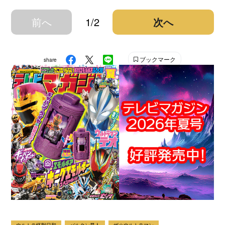
前へ
1/2
次へ
ブックマーク
share
ウルトラ怪獣日和
バルタン星人
ザ☆ウルトラマン