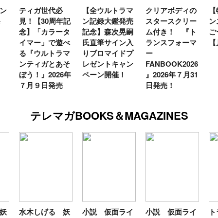
世代必
【全ウルトラマ
クリアボディの
【特別編】トラ
0周年記
ン記録大鑑発売
スタースクリー
ンスフォーマー
カラータ
記念】森次晃嗣
ム付き！ 『ト
ごー！ごー！
」で遊べ
氏直筆サイン入
ランスフォーマ
【月イチ更新】
ルトラマ
りブロマイドプ
ー
ガとあそ
レゼントキャン
FANBOOK2026
2026年
ペーン開催！
』2026年７月31
日発売
日発売！
テレマガBOOKS＆MAGAZINES
水木しげる 妖
小説 仮面ライ
小説 仮面ライ
トラン