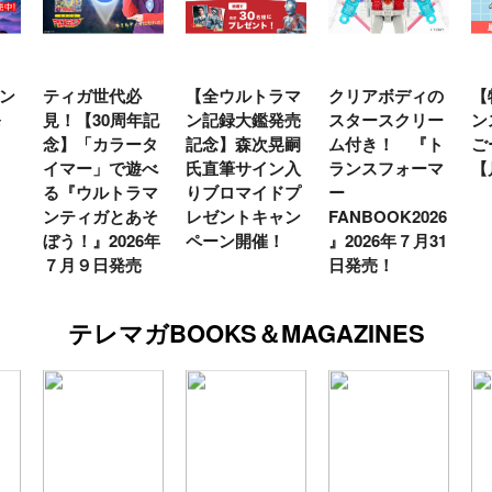
ン
ティガ世代必
【全ウルトラマ
クリアボディの
【
発
見！【30周年記
ン記録大鑑発売
スタースクリー
ン
念】「カラータ
記念】森次晃嗣
ム付き！ 『ト
ご
イマー」で遊べ
氏直筆サイン入
ランスフォーマ
【
る『ウルトラマ
りブロマイドプ
ー
ンティガとあそ
レゼントキャン
FANBOOK2026
ぼう！』2026年
ペーン開催！
』2026年７月31
７月９日発売
日発売！
テレマガBOOKS＆MAGAZINES