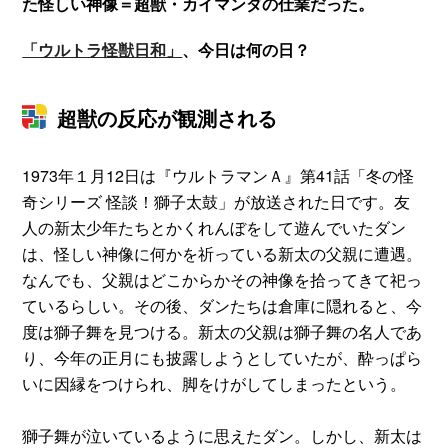
た怪しい神像＝超獣・カイマンダの仕業だった。
「ウルトラ怪獣日和」
、今日は何の日？
超獣の反応が観測される
1973年１月12日は『ウルトラマンＡ』第41話「冬の怪
奇シリーズ 怪談！獅子太鼓」が放送された日です。友
人の新太少年たちとかくれんぼをして遊んでいたダン
は、怪しい神像に何かを祈っている新太の父親に遭遇。
なんでも、父親はどこからかその神像を拾ってきて祀っ
ているらしい。その後、ダンたちは倉庫に隠れると、今
度は獅子舞を見つける。新太の父親は獅子舞の名人であ
り、今年の正月にも披露しようとしていたが、酔っぱら
いに因縁をつけられ、脚をけがしてしまったという。
獅子舞が泣いているように思えたダン。しかし、新太は