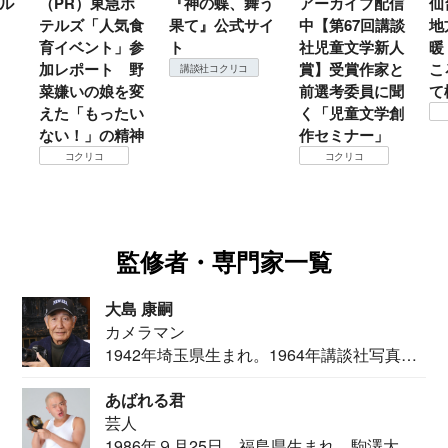
ル
（PR）東急ホ
『神の蝶、舞う
アーカイブ配信
仙
テルズ「人気食
果て』公式サイ
中【第67回講談
地
育イベント」参
ト
社児童文学新人
暖
加レポート 野
賞】受賞作家と
こ
講談社コクリコ
菜嫌いの娘を変
前選考委員に聞
て
えた「もったい
く「児童文学創
ない！」の精神
作セミナー」
コクリコ
コクリコ
監修者・専門家一覧
大島 康嗣
カメラマン
1942年埼玉県生まれ。1964年講談社写真部
カメ...
あばれる君
芸人
1986年９月25日、福島県生まれ。駒澤大学