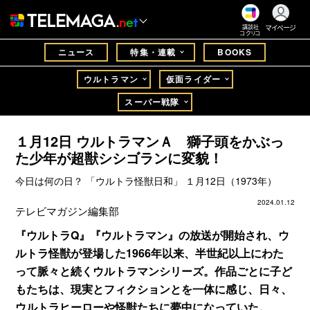
マイページ
講談社
コクリコ
ニュース
特集・連載
BOOKS
ウルトラマン
仮面ライダー
スーパー戦隊
１月12日 ウルトラマンＡ 獅子頭をかぶっ
た少年が超獣シシゴランに変貌！
今日は何の日？ 「ウルトラ怪獣日和」 １月12日（1973年）
2024.01.12
テレビマガジン編集部
『ウルトラQ』『ウルトラマン』の放送が開始され、ウ
ルトラ怪獣が登場した1966年以来、半世紀以上にわた
って脈々と続くウルトラマンシリーズ。作品ごとに子ど
もたちは、現実とフィクションとを一体に感じ、日々、
ウルトラヒーローや怪獣たちに夢中になっていた。