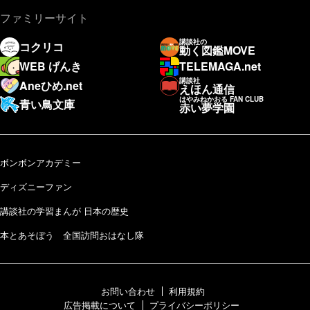
ファミリーサイト
講談社の
コクリコ
動く図鑑MOVE
WEB げんき
TELEMAGA.net
講談社
Aneひめ.net
えほん通信
はやみねかおる FAN CLUB
青い鳥文庫
赤い夢学園
ボンボンアカデミー
ディズニーファン
講談社の学習まんが 日本の歴史
本とあそぼう 全国訪問おはなし隊
お問い合わせ
利用規約
広告掲載について
プライバシーポリシー