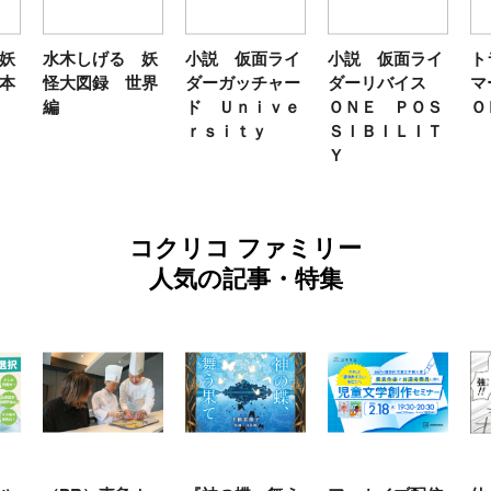
妖
水木しげる 妖
小説 仮面ライ
小説 仮面ライ
ト
本
怪大図録 世界
ダーガッチャー
ダーリバイス
マ
編
ド Ｕｎｉｖｅ
ＯＮＥ ＰＯＳ
Ｏ
ｒｓｉｔｙ
ＳＩＢＩＬＩＴ
Ｙ
コクリコ ファミリー
人気の記事・特集