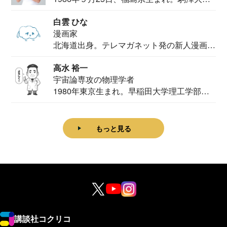
法学部...
白雲 ひな
漫画家
北海道出身。テレマガネット発の新人漫画
家。2020...
高水 裕一
宇宙論専攻の物理学者
1980年東京生まれ。早稲田大学理工学部物
理学科卒...
もっと見る
講談社コクリコ