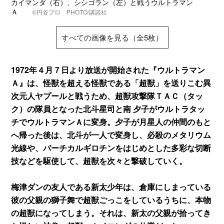
カイマンダ（右）、シシゴラン（左）と戦うウルトラマン
Ａ
©円谷プロ PHOTO/講談社
すべての画像を見る（全5枚）
1972年４月７日より放送が開始された『ウルトラマン
Ａ』は、怪獣を超える怪獣である「超獣」を送りこむ異
次元人ヤプールと戦うため、超獣攻撃隊ＴＡＣ（タッ
ク）の隊員となった北斗星司と南 夕子がウルトラタッ
チでウルトラマンＡに変身。夕子が月星人の仲間のもと
へ帰った後は、北斗が一人で変身し、必殺のメタリウム
光線や、バーチカルギロチンをはじめとした多彩な切断
技などを駆使して、超獣を次々と撃破していく。
梅津ダンの友人である新太少年は、倉庫にしまっている
彼の父親の獅子舞で超獣ごっこをしているうちに、本物
の超獣になってしまう。それは、新太の父親が拾ってき