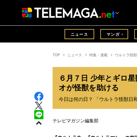
ニュース
マンガ
TOP
ニュース
特集・連載
ウルトラ怪獣
６月７日 少年とギロ
オが怪獣を助ける
今日は何の日？ 「ウルトラ怪獣日和
テレビマガジン編集部