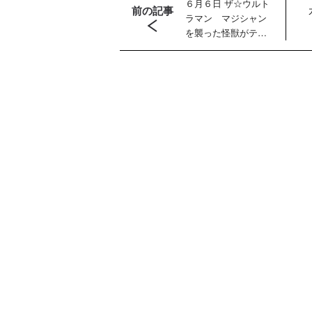
６月６日 ザ☆ウルト
前の記事
ラマン マジシャン
を襲った怪獣がテレ
ポートして東京に！
ラマ
クリアボディの
【特別編】トラ
【第6話更新
発売
スタースクリー
ンスフォーマー
♡】 わんもあ！
晃嗣
ム付き！ 『ト
ごー！ごー！
トランスフォー
ン入
ランスフォーマ
【月イチ更新】
マーごー！ご
ドプ
ー
ー！【月末更
ャン
FANBOOK2026
新】
！
』2026年７月31
日発売！