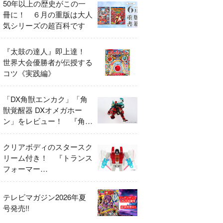
50年以上の歴史がこの一
冊に！ ６月の重版は大人
気シリーズの超百科です
『太鼓の達人』即上達！
世界大会優勝者が伝授する
コツ《実践編》
「DX角獣エンカク」「角
獣覚醒器 DXオメガホー
ン」をレビュー！ 『角醒
ハンター オメガホーン』
の玩具展開がスタート！
クリアボディのスタースク
リーム付き！ 『トランス
フォーマー
FANBOOK2026』2026年
７月31日発売！
テレビマガジン2026年夏
号発売!!