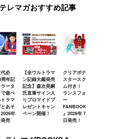
テレマガおすすめ記事
代必
【全ウルトラマ
クリアボディの
【特別編】トラ
0周年記
ン記録大鑑発売
スタースクリー
ンスフォーマー
ラータ
記念】森次晃嗣
ム付き！ 『ト
ごー！ごー！
で遊べ
氏直筆サイン入
ランスフォーマ
【月イチ更新】
トラマ
りブロマイドプ
ー
とあそ
レゼントキャン
FANBOOK2026
026年
ペーン開催！
』2026年７月31
発売
日発売！