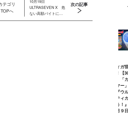
10月19日
カテゴリ
次の記事
ULTRASEVEN X 危
TOPへ
ない高額バイトに若
者が殺到！ 暗躍す
るマーキンド星人の
目的は？
ウルトラマンシ
仮面ライダー誕
テレビマガジン
ティガ世
リーズ60周年記
生55周年記
2026年夏号発
見！【3
念！ ウルトラ
念！ 仮面ライ
売!!
念】「カ
セブン＝モロボ
ダー１号＝本郷
イマー」
シ・ダンを演じ
猛を演じた藤岡
る『ウル
た森次晃嗣氏特
弘、氏特別イン
ンティガ
別インタビュー
タビュー
ぼう！』2
７月９日