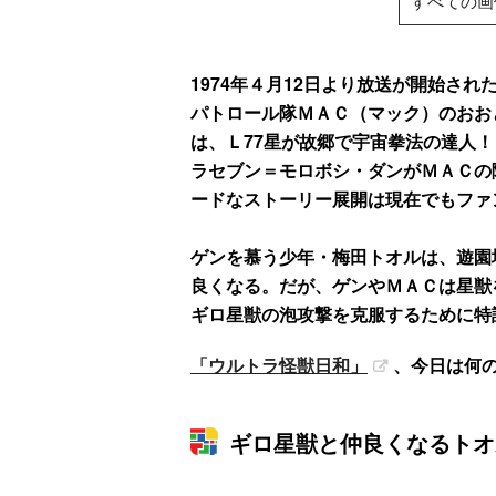
すべての画
1974年４月12日より放送が開始さ
パトロール隊ＭＡＣ（マック）のおお
は、Ｌ77星が故郷で宇宙拳法の達人
ラセブン＝モロボシ・ダンがＭＡＣの
ードなストーリー展開は現在でもファ
ゲンを慕う少年・梅田トオルは、遊園
良くなる。だが、ゲンやＭＡＣは星獣
ギロ星獣の泡攻撃を克服するために特
「ウルトラ怪獣日和」
、今日は何
ギロ星獣と仲良くなるトオ