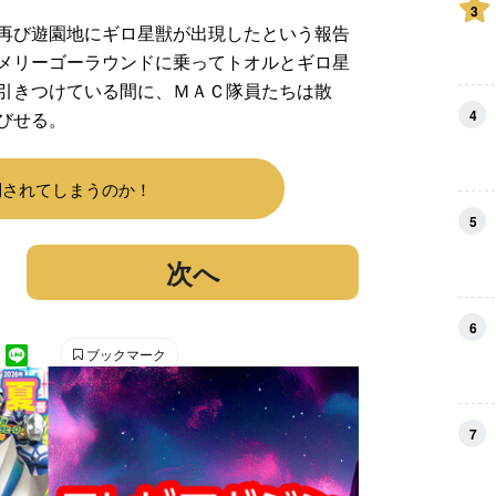
3
再び遊園地にギロ星獣が出現したという報告
メリーゴーラウンドに乗ってトオルとギロ星
引きつけている間に、ＭＡＣ隊員たちは散
4
びせる。
倒されてしまうのか！
5
次へ
6
ブックマーク
7