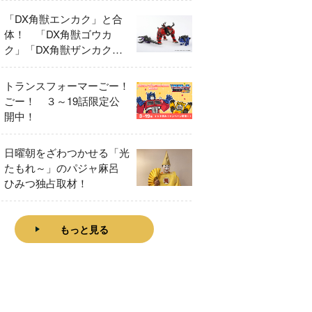
「DX角獣エンカク」と合
体！ 「DX角獣ゴウカ
ク」「DX角獣ザンカク」
をレビュー！
トランスフォーマーごー！
ごー！ ３～19話限定公
開中！
日曜朝をざわつかせる「光
たもれ～」のパジャ麻呂
ひみつ独占取材！
もっと見る