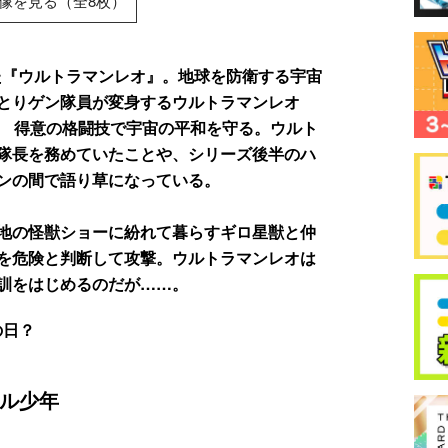
像を見る（全8枚）
れた『ウルトラマンレオ』。地球を防衛する宇宙
とりゲン隊員が変身するウルトラマンレオ
！ 得意の格闘技で宇宙の平和を守る。ウルト
隊長を務めていたことや、シリーズ後半のハ
ンの間で語り草になっている。
地の怪獣ショーに紛れて暮らすギロ星獣と仲
を危険と判断して攻撃。ウルトラマンレオは
訓をはじめるのだが……。
の日？
ル少年