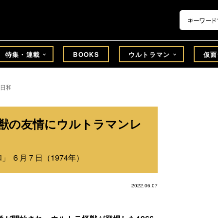
特集・連載
BOOKS
ウルトラマン
仮面
日和
星獣の友情にウルトラマンレ
」 ６月７日（1974年）
2022.06.07