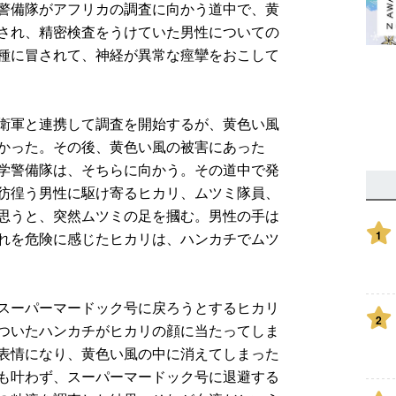
警備隊がアフリカの調査に向かう道中で、黄
され、精密検査をうけていた男性についての
種に冒されて、神経が異常な痙攣をおこして
衛軍と連携して調査を開始するが、黄色い風
かった。その後、黄色い風の被害にあった
学警備隊は、そちらに向かう。その道中で発
彷徨う男性に駆け寄るヒカリ、ムツミ隊員、
思うと、突然ムツミの足を摑む。男性の手は
1
れを危険に感じたヒカリは、ハンカチでムツ
スーパーマードック号に戻ろうとするヒカリ
2
ついたハンカチがヒカリの顔に当たってしま
表情になり、黄色い風の中に消えてしまった
も叶わず、スーパーマードック号に退避する