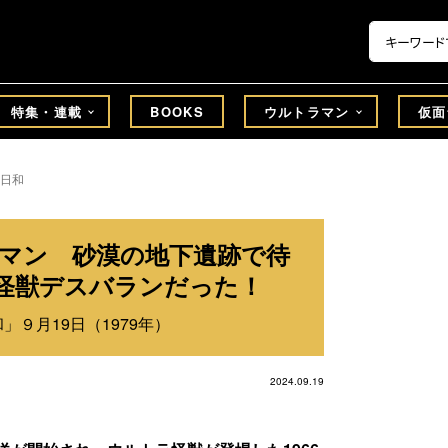
特集・連載
BOOKS
ウルトラマン
仮面
日和
ラマン 砂漠の地下遺跡で待
怪獣デスバランだった！
９月19日（1979年）
2024.09.19