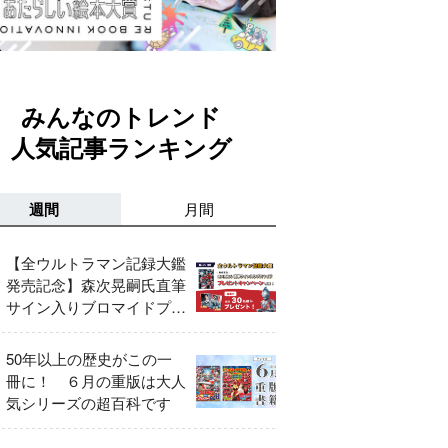
みんなのトレンド
人気記事ランキング
週間
月間
【全ウルトラマン記録大鑑
発売記念】森次晃嗣氏直筆
サイン入りブロマイドプレ
ゼントキャンペーン開催！
50年以上の歴史がこの一
冊に！ ６月の重版は大人
気シリーズの超百科です