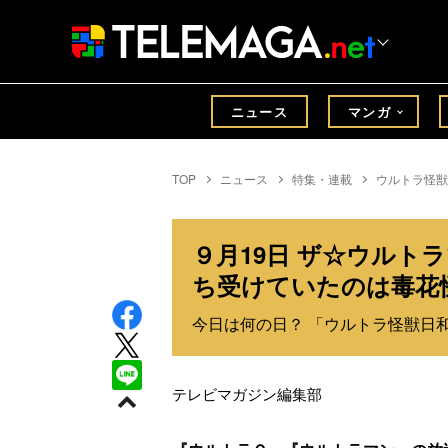
ニュース
マンガ
TOP
ニュース
特集・連載
ウルトラ怪獣
９月19日 ザ☆ウルト
ち受けていたのは毒花
今日は何の日？ 「ウルトラ怪獣日和」
テレビマガジン編集部