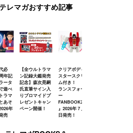
テレマガおすすめ記事
代必
【全ウルトラマ
クリアボディの
【特別編】トラ
0周年記
ン記録大鑑発売
スタースクリー
ンスフォーマー
ラータ
記念】森次晃嗣
ム付き！ 『ト
ごー！ごー！
で遊べ
氏直筆サイン入
ランスフォーマ
【月イチ更新】
トラマ
りブロマイドプ
ー
とあそ
レゼントキャン
FANBOOK2026
026年
ペーン開催！
』2026年７月31
発売
日発売！