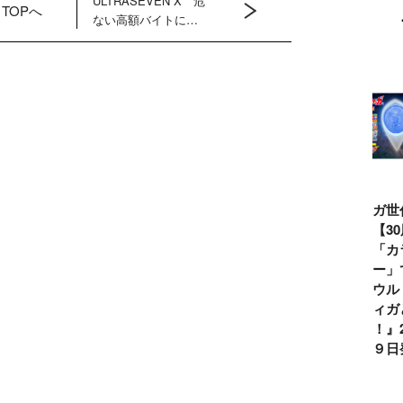
ULTRASEVEN X 危
TOPへ
ない高額バイトに若
者が殺到！ 暗躍す
るマーキンド星人の
目的は？
ウルトラマンシ
仮面ライダー誕
テレビマガジン
ティガ世
リーズ60周年記
生55周年記
2026年夏号発
見！【3
念！ ウルトラ
念！ 仮面ライ
売!!
念】「カ
セブン＝モロボ
ダー１号＝本郷
イマー」
シ・ダンを演じ
猛を演じた藤岡
る『ウル
た森次晃嗣氏特
弘、氏特別イン
ンティガ
別インタビュー
タビュー
ぼう！』2
７月９日