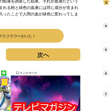
の粘液を調査した結果、それが血液だという
3
まれる粉と緑色の血液には同じ成分が含まれ
入ったことで人間の血が緑色に変わってしま
4
デスフラワーがいた！
5
次へ
ブックマーク
6
7