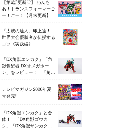
【第6話更新♡】 わんも
あ！トランスフォーマーご
ー！ごー！【月末更新】
『太鼓の達人』即上達！
世界大会優勝者が伝授する
コツ《実践編》
「DX角獣エンカク」「角
獣覚醒器 DXオメガホー
ン」をレビュー！ 『角醒
ハンター オメガホーン』
の玩具展開がスタート！
テレビマガジン2026年夏
号発売!!
「DX角獣エンカク」と合
体！ 「DX角獣ゴウカ
ク」「DX角獣ザンカク」
をレビュー！