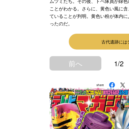
ムツミたち。その後、トベ隊員が緑色
ことがわかる。さらに、黄色い風に含
ていることが判明。黄色い粉が体内に
ったのだ。
古代遺跡には
前へ
1/2
share