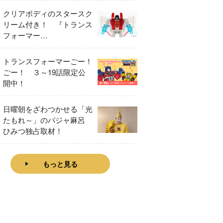
クリアボディのスタースク
リーム付き！ 『トランス
フォーマー
FANBOOK2026』2026年
７月31日発売！
トランスフォーマーごー！
ごー！ ３～19話限定公
開中！
日曜朝をざわつかせる「光
たもれ～」のパジャ麻呂
ひみつ独占取材！
もっと見る