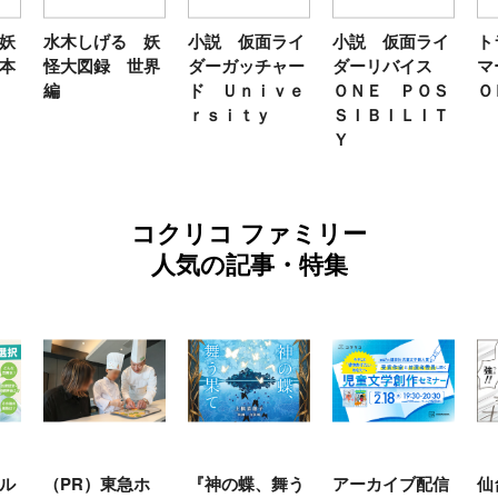
妖
水木しげる 妖
小説 仮面ライ
小説 仮面ライ
ト
本
怪大図録 世界
ダーガッチャー
ダーリバイス
マ
編
ド Ｕｎｉｖｅ
ＯＮＥ ＰＯＳ
Ｏ
ｒｓｉｔｙ
ＳＩＢＩＬＩＴ
Ｙ
コクリコ ファミリー
人気の記事・特集
ル
（PR）東急ホ
『神の蝶、舞う
アーカイブ配信
仙