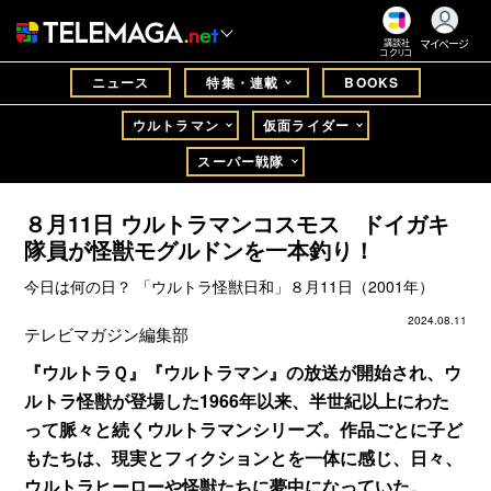
マイページ
講談社
コクリコ
ニュース
特集・連載
BOOKS
ウルトラマン
仮面ライダー
スーパー戦隊
８月11日 ウルトラマンコスモス ドイガキ
隊員が怪獣モグルドンを一本釣り！
今日は何の日？ 「ウルトラ怪獣日和」８月11日（2001年）
2024.08.11
テレビマガジン編集部
『ウルトラＱ』『ウルトラマン』の放送が開始され、ウ
ルトラ怪獣が登場した1966年以来、半世紀以上にわた
って脈々と続くウルトラマンシリーズ。作品ごとに子ど
もたちは、現実とフィクションとを一体に感じ、日々、
ウルトラヒーローや怪獣たちに夢中になっていた。