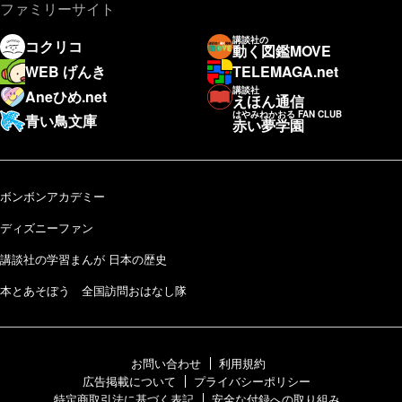
ファミリーサイト
講談社の
コクリコ
動く図鑑MOVE
WEB げんき
TELEMAGA.net
講談社
Aneひめ.net
えほん通信
はやみねかおる FAN CLUB
青い鳥文庫
赤い夢学園
ボンボンアカデミー
ディズニーファン
講談社の学習まんが 日本の歴史
本とあそぼう 全国訪問おはなし隊
お問い合わせ
利用規約
広告掲載について
プライバシーポリシー
特定商取引法に基づく表記
安全な付録への取り組み