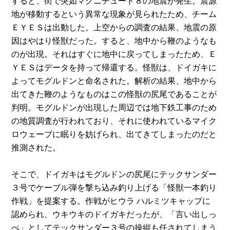
すると、街で突如マグニチュード８の地震が発生。震源
地が移動するという異常な現象が見られたため、チーム
ＥＹＥＳは出動した。上空からの調査の結果、地震の原
因はやはり怪獣だった。すると、地中から鞭のようなも
のが出現。それはすぐに地中に戻ってしまったため、Ｅ
ＹＥＳはデータを持って帰還する。怪獣は、ドイガキに
よってモグルドンと命名された。解析の結果、地中から
出てきた鞭のようなものはこの怪獣の尻尾であることが
判明。モグルドンが出現した周辺では地下鉄工事のため
の地質調査が行われており、それに使われているマイク
ロウェーブに眠りを妨げられ、出てきてしまったのだと
推測された。
そこで、ドイガキはモグルドンの尻尾にテックサンダー
３号でケーブル弾を撃ち込み釣り上げる「怪獣一本釣り
作戦」を提案する。作戦がヒウラ ハルミツキャップに
認められ、ウキウキのドイガキだったが、「言い出しっ
ぺ」としてテックサンダー３号の操縦も任されてしまう