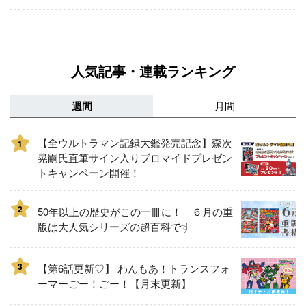
人気記事・連載ランキング
週間
月間
【全ウルトラマン記録大鑑発売記念】森次
1
晃嗣氏直筆サイン入りブロマイドプレゼン
トキャンペーン開催！
2
50年以上の歴史がこの一冊に！ ６月の重
版は大人気シリーズの超百科です
3
【第6話更新♡】 わんもあ！トランスフォ
ーマーごー！ごー！【月末更新】