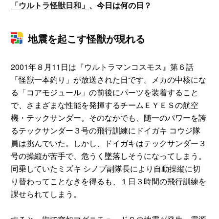
「ウルトラ怪獣日和」
、今日は何の日？
地震を起こす怪獣が現れる
2001年８月11日は『ウルトラマンコスモス』第６話
「怪獣一本釣り」が放送された日です。メカの中核にな
る「コアモジュール」の前後にパーツを装着すること
で、さまざまな性能を発揮するチームＥＹＥＳの航空
機・テックサンダー。そのなかでも、随一のパワーを誇
るテックサンダー３号の飛行訓練にドイガキ コウジ隊
員は挑んでいた。しかし、ドイガキはテックサンダー３
号の操縦が苦手で、危うく墜落しそうになってしまう。
同乗していたミズキ シノブ副隊長により自動操縦に切
り替わってことなきを得るも、１日３時間の飛行訓練を
課せられてしまう。