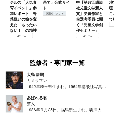
テルズ「人気食
果て』公式サイ
中【第67回講談
地
育イベント」参
ト
社児童文学新人
暖
加レポート 野
賞】受賞作家と
こ
講談社コクリコ
菜嫌いの娘を変
前選考委員に聞
て
えた「もったい
く「児童文学創
ない！」の精神
作セミナー」
コクリコ
コクリコ
監修者・専門家一覧
大島 康嗣
カメラマン
1942年埼玉県生まれ。1964年講談社写真部
カメ...
あばれる君
芸人
1986年９月25日、福島県生まれ。駒澤大学