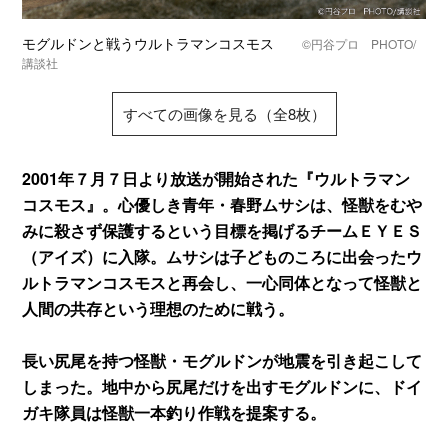
モグルドンと戦うウルトラマンコスモス
©円谷プロ PHOTO/
講談社
すべての画像を見る（全8枚）
2001年７月７日より放送が開始された『ウルトラマン
コスモス』。心優しき青年・春野ムサシは、怪獣をむや
みに殺さず保護するという目標を掲げるチームＥＹＥＳ
（アイズ）に入隊。ムサシは子どものころに出会ったウ
ルトラマンコスモスと再会し、一心同体となって怪獣と
人間の共存という理想のために戦う。
長い尻尾を持つ怪獣・モグルドンが地震を引き起こして
しまった。地中から尻尾だけを出すモグルドンに、ドイ
ガキ隊員は怪獣一本釣り作戦を提案する。