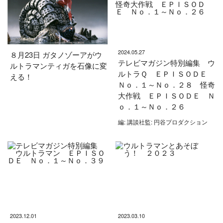
2024.05.27
８月23日 ガタノゾーアがウ
テレビマガジン特別編集 ウ
ルトラマンティガを石像に変
ルトラＱ ＥＰＩＳＯＤＥ
える！
Ｎｏ．１～Ｎｏ．２８ 怪奇
大作戦 ＥＰＩＳＯＤＥ Ｎ
ｏ．１～Ｎｏ．２６
編: 講談社監: 円谷プロダクション
2023.12.01
2023.03.10