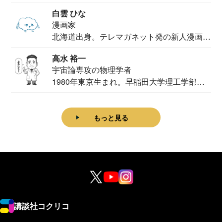
法学部...
白雲 ひな
漫画家
北海道出身。テレマガネット発の新人漫画
家。2020...
高水 裕一
宇宙論専攻の物理学者
1980年東京生まれ。早稲田大学理工学部物
理学科卒...
もっと見る
講談社コクリコ