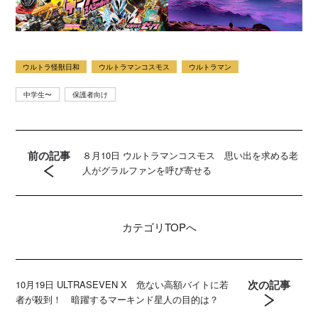
ウルトラ怪獣日和
ウルトラマンコスモス
ウルトラマン
中学生〜
保護者向け
前の記事
８月10日 ウルトラマンコスモス 思い出を求める老
人がグラルファンを呼び寄せる
カテゴリ
TOPへ
次の記事
10月19日 ULTRASEVEN X 危ない高額バイトに若
者が殺到！ 暗躍するマーキンド星人の目的は？