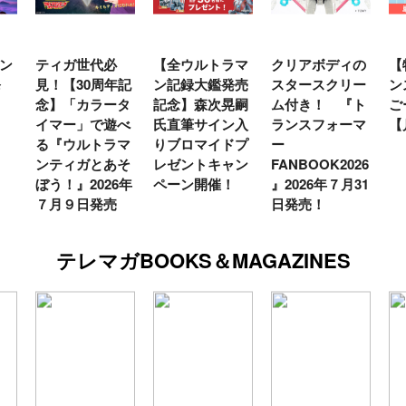
ン
ティガ世代必
【全ウルトラマ
クリアボディの
【
発
見！【30周年記
ン記録大鑑発売
スタースクリー
ン
念】「カラータ
記念】森次晃嗣
ム付き！ 『ト
ご
イマー」で遊べ
氏直筆サイン入
ランスフォーマ
【
る『ウルトラマ
りブロマイドプ
ー
ンティガとあそ
レゼントキャン
FANBOOK2026
ぼう！』2026年
ペーン開催！
』2026年７月31
７月９日発売
日発売！
テレマガBOOKS＆MAGAZINES