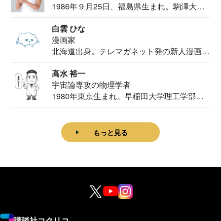
1986年９月25日、福島県生まれ。駒澤大学
法学部...
白雲 ひな
漫画家
北海道出身。テレマガネット発の新人漫画
家。2020...
高水 裕一
宇宙論専攻の物理学者
1980年東京生まれ。早稲田大学理工学部物
理学科卒...
もっと見る
講談社コクリコ