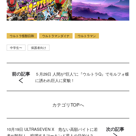
ウルトラ怪獣日和
ウルトラマンダイナ
ウルトラマン
中学生〜
保護者向け
前の記事
５月29日 人間が“巨人”に『ウルトラQ』でモルフォ蝶
に誘われ巨人に変貌！
カテゴリ
TOPへ
次の記事
10月19日 ULTRASEVEN X 危ない高額バイトに若
者が殺到！ 暗躍するマーキンド星人の目的は？