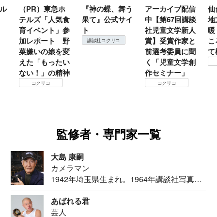
ル
（PR）東急ホ
『神の蝶、舞う
アーカイブ配信
仙
テルズ「人気食
果て』公式サイ
中【第67回講談
地
育イベント」参
ト
社児童文学新人
暖
加レポート 野
賞】受賞作家と
こ
講談社コクリコ
菜嫌いの娘を変
前選考委員に聞
て
えた「もったい
く「児童文学創
ない！」の精神
作セミナー」
コクリコ
コクリコ
監修者・専門家一覧
大島 康嗣
カメラマン
1942年埼玉県生まれ。1964年講談社写真部
カメ...
あばれる君
芸人