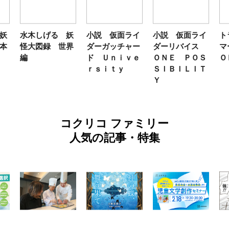
妖
水木しげる 妖
小説 仮面ライ
小説 仮面ライ
ト
本
怪大図録 世界
ダーガッチャー
ダーリバイス
マ
編
ド Ｕｎｉｖｅ
ＯＮＥ ＰＯＳ
Ｏ
ｒｓｉｔｙ
ＳＩＢＩＬＩＴ
Ｙ
コクリコ ファミリー
人気の記事・特集