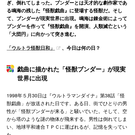
ぎ、倒れてしまった。ブンダーとは天才的な劇作家であ
る鳴海の残した『怪獣戯曲』に登場する怪獣だ。そし
て、ブンダーが現実世界に出現。鳴海は錬金術によって
ブンダーを作って『怪獣戯曲』を開演、人類滅亡という
「大団円」に向かって突き進む。
「ウルトラ怪獣日和」
、今日は何の日？
戯曲に描かれた「怪獣ブンダー」が現実
世界に出現
1998年５月30日は『ウルトラマンダイナ』第38話「怪
獣戯曲」が放送された日です。ある日、街でひとりの男
性が「怪獣ブンダーが来る」と騒いでいた。そして、空
から塔のような謎の物体が飛来する。男性は倒れてしま
い、地球平和連合ＴＰＣに運ばれるが、記憶を失ってい
た。