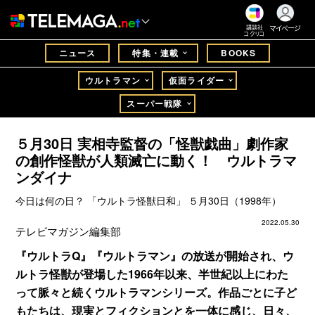
マイページ
講談社
コクリコ
ニュース
特集・連載
BOOKS
ウルトラマン
仮面ライダー
スーパー戦隊
５月30日 実相寺監督の「怪獣戯曲」劇作家
の創作怪獣が人類滅亡に動く！ ウルトラマ
ンダイナ
今日は何の日？ 「ウルトラ怪獣日和」 ５月30日（1998年）
2022.05.30
テレビマガジン編集部
『ウルトラQ』『ウルトラマン』の放送が開始され、ウ
ルトラ怪獣が登場した1966年以来、半世紀以上にわた
って脈々と続くウルトラマンシリーズ。作品ごとに子ど
もたちは、現実とフィクションとを一体に感じ、日々、