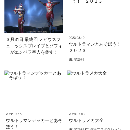
2023.03.10
３月31日 最終回 メビウスフ
ウルトラマンとあそぼう！
ェニックスブレイブとゾフィ
２０２３
ーがエンペラ星人を倒す！
編: 講談社
2022.07.15
2023.07.06
ウルトラマンデッカーとあそ
ウルトラメカ大全
ぼう！
編: 講談社監: 円谷プロダクション