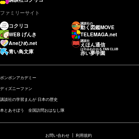
ファミリーサイト
講談社の
コクリコ
動く図鑑MOVE
WEB げんき
TELEMAGA.net
講談社
Aneひめ.net
えほん通信
はやみねかおる FAN CLUB
青い鳥文庫
赤い夢学園
ボンボンアカデミー
ディズニーファン
講談社の学習まんが 日本の歴史
本とあそぼう 全国訪問おはなし隊
お問い合わせ
利用規約