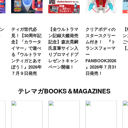
ン
ティガ世代必
【全ウルトラマ
クリアボディの
【
発
見！【30周年記
ン記録大鑑発売
スタースクリー
ン
念】「カラータ
記念】森次晃嗣
ム付き！ 『ト
ご
イマー」で遊べ
氏直筆サイン入
ランスフォーマ
【
る『ウルトラマ
りブロマイドプ
ー
ンティガとあそ
レゼントキャン
FANBOOK2026
ぼう！』2026年
ペーン開催！
』2026年７月31
７月９日発売
日発売！
テレマガBOOKS＆MAGAZINES