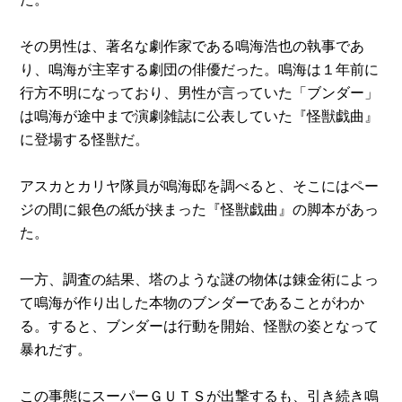
その男性は、著名な劇作家である鳴海浩也の執事であ
り、鳴海が主宰する劇団の俳優だった。鳴海は１年前に
行方不明になっており、男性が言っていた「ブンダー」
は鳴海が途中まで演劇雑誌に公表していた『怪獣戯曲』
に登場する怪獣だ。
アスカとカリヤ隊員が鳴海邸を調べると、そこにはペー
ジの間に銀色の紙が挟まった『怪獣戯曲』の脚本があっ
た。
一方、調査の結果、塔のような謎の物体は錬金術によっ
て鳴海が作り出した本物のブンダーであることがわか
る。すると、ブンダーは行動を開始、怪獣の姿となって
暴れだす。
この事態にスーパーＧＵＴＳが出撃するも、引き続き鳴