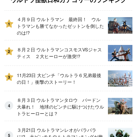
４月９日 ウルトラマン 最終回！ ウル
1
トラマンも勝てなかったゼットンを倒した
のは!?
８月２日 ウルトラマンコスモスVSジャス
2
ティス ２大ヒーローが激突!?
11月23日 大ピンチ「ウルトラ６兄弟最後
3
の日！」衝撃のストーリー！
８月３日 ウルトラマンタロウ バードン
大暴れ！ 地球のピンチに駆けつけたウル
トラヒーローとは？
３月21日 ウルトラマンレオがバラバラ
に!? 大ピンチをウルトラマンキングが救