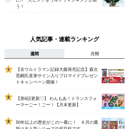
う！
人気記事・連載ランキング
週間
月間
【全ウルトラマン記録大鑑発売記念】森次
1
晃嗣氏直筆サイン入りブロマイドプレゼン
トキャンペーン開催！
2
【第6話更新♡】 わんもあ！トランスフォ
ーマーごー！ごー！【月末更新】
3
50年以上の歴史がこの一冊に！ ６月の重
版は大人気シリーズの超百科です