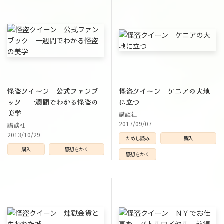
怪盗クイーン 公式ファンブ
怪盗クイーン ケニアの大地
ック 一週間でわかる怪盗の
に立つ
美学
講談社
2017/09/07
講談社
2013/10/29
ためし読み
購入
購入
感想をかく
感想をかく