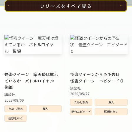
シリーズをすべて見る
怪盗クイーン 摩天楼は燃え
怪盗クイーンからの予告状
ているか バトルロイヤル
怪盗クイーン エピソード０
後編
講談社
2020/05/27
講談社
2023/08/09
ためし読み
購入
ためし読み
購入
制作エピソード
感想をかく
感想をかく