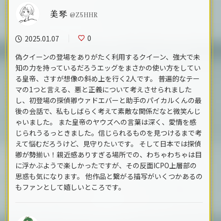
美琴
@Z5HHR
0
2025.01.07
偽クイーンの登場をありがたく利用するクイーン、強大で未
知の力を持っているだろうエッグをまさかの使い方をしてい
る皇帝、さすが想像の斜め上を行く2人です。 普遍的なテー
マの1つと言える、悪と正義について考えさせられました
し、初登場の探偵卿ウァドエバーと助手のパイカルくんの最
後の会話で、私もしばらく考えて素敵な関係だなと微笑んじ
ゃいました。 また皇帝のヤウズへの言葉は深く、愛情を感
じられうるっときました。信じられるものを見つけるまで考
えて悩むだろうけど、見守りたいです。 そして日本では探偵
卿が勢揃い！親近感ありすぎる場所での、わちゃわちゃは目
に浮かぶようで楽しかったですが、その反面ICPO上層部の
思惑も気になります。 他作品と繋がる描写がいくつかあるの
もファンとして嬉しいところです。 ​