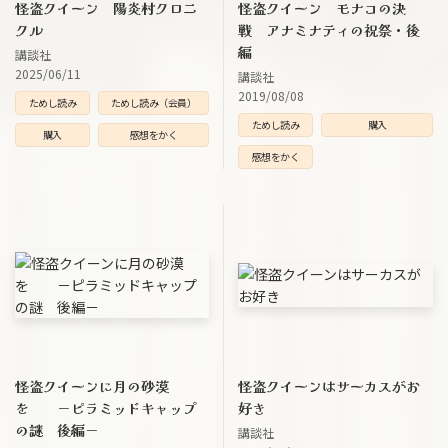
怪盗クイーン 陽炎村クロニ
怪盗クイーン モナコの決
クル
戦 アナミナティの祝祭・後
編
講談社
2025/06/11
講談社
2019/08/08
ためし読み
ためし読み（会員）
ためし読み
購入
購入
感想をかく
感想をかく
怪盗クイーンに月の砂漠
怪盗クイーンはサーカスがお
を －ピラミッドキャップ
好き
の謎 後編－
講談社