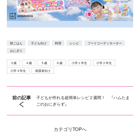
朝ごはん
子ども向け
料理
レシピ
フードコーディネーター
おにぎり
３歳
４歳
５歳
６歳
小学１年生
小学２年生
小学３年生
保護者向け
前の記事
子どもが作れる超簡単レシピ２週間！ 『ハムたま
ごのおにぎらず』
カテゴリ
TOPへ