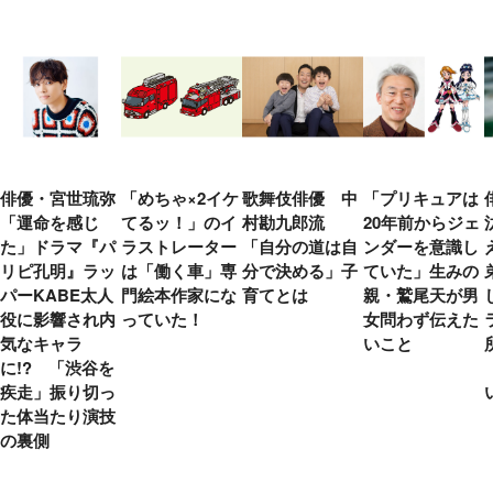
俳優・宮世琉弥
「めちゃ×2イケ
歌舞伎俳優 中
「プリキュアは
「運命を感じ
てるッ！」のイ
村勘九郎流
20年前からジェ
た」ドラマ『パ
ラストレーター
「自分の道は自
ンダーを意識し
リピ孔明』ラッ
は「働く車」専
分で決める」子
ていた」生みの
パーKABE太人
門絵本作家にな
育てとは
親・鷲尾天が男
役に影響され内
っていた！
女問わず伝えた
気なキャラ
いこと
に!? 「渋谷を
疾走」振り切っ
た体当たり演技
の裏側