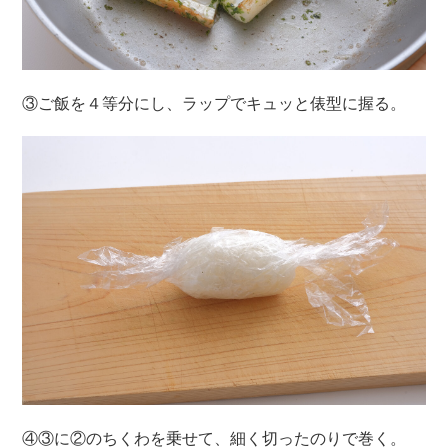
③ご飯を４等分にし、ラップでキュッと俵型に握る。
④③に②のちくわを乗せて、細く切ったのりで巻く。