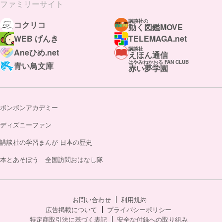
ファミリーサイト
講談社の
コクリコ
動く図鑑MOVE
WEB げんき
TELEMAGA.net
講談社
Aneひめ.net
えほん通信
はやみねかおる FAN CLUB
青い鳥文庫
赤い夢学園
ボンボンアカデミー
ディズニーファン
講談社の学習まんが 日本の歴史
本とあそぼう 全国訪問おはなし隊
お問い合わせ
利用規約
広告掲載について
プライバシーポリシー
特定商取引法に基づく表記
安全な付録への取り組み