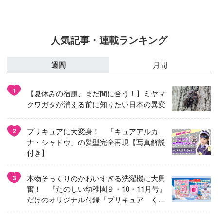
人気記事・連載ランキング
週間
月間
1
【夏休みの宿題、まだ間に合う！】ミヤマ
クワガタが消える前に知りたい日本の異変
プリキュアに大変身！ 「キュアアルカ
2
ナ・シャドウ」の髪型完全再現【写真解説
付き】
本物そっくりのかわいすぎる洗濯機に大興
3
奮！ 『たのしい幼稚園９・10・11月号』
だけのオリジナル付録「プリキュア くる
くるせんたくき」