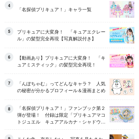
「名探偵プリキュア！」キャラ一覧
プリキュアに大変身！ 「キュアエクレー
ル」の髪型完全再現【写真解説付き】
【動画あり】プリキュアに大変身！ 「キ
ュアミスティック」の髪型完全再現！
「んぽちゃむ」ってどんなキャラ？ 人気
の秘密が分かるプロフィール＆漫画まとめ
「名探偵プリキュア！」ファンブック第２
弾が登場！ 付録は限定「プリキュアマコ
トジュエル キュアアルカナ・シャドウ
アイスver.」 キュアエクレールを大特
集！
こんな魚、存在しない──写真を見たさか