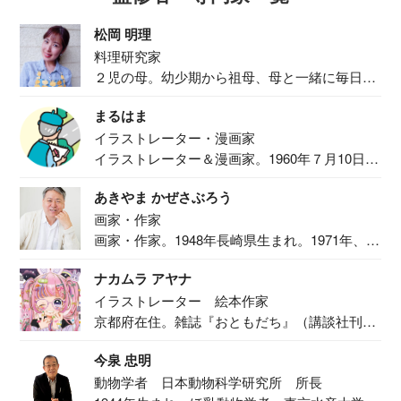
松岡 明理
料理研究家
２児の母。幼少期から祖母、母と一緒に毎日の
食事作り...
まるはま
イラストレーター・漫画家
イラストレーター＆漫画家。1960年７月10日生
ま...
あきやま かぜさぶろう
画家・作家
画家・作家。1948年長崎県生まれ。1971年、
二...
ナカムラ アヤナ
イラストレーター 絵本作家
京都府在住。雑誌『おともだち』（講談社刊）
で『おし...
今泉 忠明
動物学者 日本動物科学研究所 所長