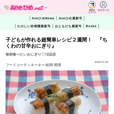
マイページ
講談社
コクリコ
AneひめNews
Aneひめ最新号
たのしい幼稚園最新号
おともだち最新号
Books
子どもが作れる超簡単レシピ２週間！ 『ち
くわの甘辛おにぎり』
毎朝食べたいおにぎり♡12品目
2022.07.04
フードコーディネーター:
松岡 明理