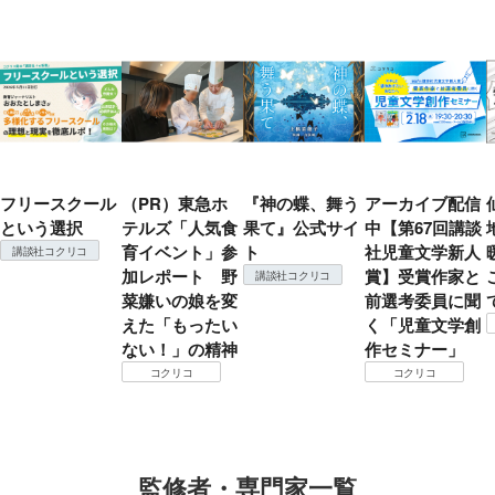
フリースクール
（PR）東急ホ
『神の蝶、舞う
アーカイブ配信
という選択
テルズ「人気食
果て』公式サイ
中【第67回講談
育イベント」参
ト
社児童文学新人
講談社コクリコ
加レポート 野
賞】受賞作家と
講談社コクリコ
菜嫌いの娘を変
前選考委員に聞
えた「もったい
く「児童文学創
ない！」の精神
作セミナー」
コクリコ
コクリコ
監修者・専門家一覧