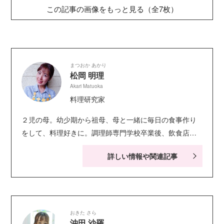
この記事の画像をもっと見る（全7枚）
まつおか あかり
松岡 明理
Akari Matuoka
料理研究家
２児の母。幼少期から祖母、母と一緒に毎日の食事作り
をして、料理好きに。調理師専門学校卒業後、飲食店で
務めたのち、フードコーディネーターとして雑誌等でレ
詳しい情報や関連記事
シピを提供。 自宅では日々の食卓を明るく彩る料理教
室、子ども向けの簡単で楽しく作れるおかず&スイーツの
料理教室を行う。
おきた さら
沖田 沙羅