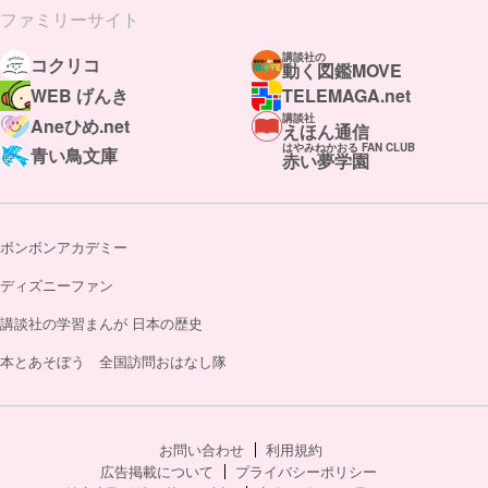
ファミリーサイト
講談社の
コクリコ
動く図鑑MOVE
WEB げんき
TELEMAGA.net
講談社
Aneひめ.net
えほん通信
はやみねかおる FAN CLUB
青い鳥文庫
赤い夢学園
ボンボンアカデミー
ディズニーファン
講談社の学習まんが 日本の歴史
本とあそぼう 全国訪問おはなし隊
お問い合わせ
利用規約
広告掲載について
プライバシーポリシー