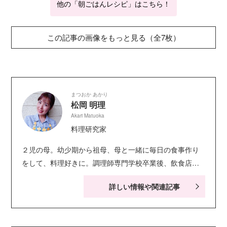
他の「朝ごはんレシピ」はこちら！
この記事の画像をもっと見る（全7枚）
まつおか あかり
松岡 明理
Akari Matuoka
料理研究家
２児の母。幼少期から祖母、母と一緒に毎日の食事作り
をして、料理好きに。調理師専門学校卒業後、飲食店で
務めたのち、フードコーディネーターとして雑誌等でレ
詳しい情報や関連記事
シピを提供。 自宅では日々の食卓を明るく彩る料理教
室、子ども向けの簡単で楽しく作れるおかず&スイーツの
料理教室を行う。