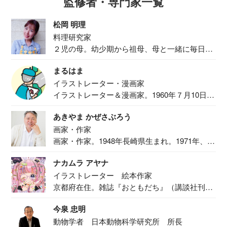
監修者・専門家一覧
松岡 明理
料理研究家
２児の母。幼少期から祖母、母と一緒に毎日の
食事作り...
まるはま
イラストレーター・漫画家
イラストレーター＆漫画家。1960年７月10日生
ま...
あきやま かぜさぶろう
画家・作家
画家・作家。1948年長崎県生まれ。1971年、
二...
ナカムラ アヤナ
イラストレーター 絵本作家
京都府在住。雑誌『おともだち』（講談社刊）
で『おし...
今泉 忠明
動物学者 日本動物科学研究所 所長