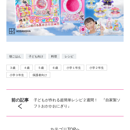
朝ごはん
子ども向け
料理
レシピ
３歳
４歳
５歳
６歳
小学１年生
小学２年生
小学３年生
保護者向け
前の記事
子どもが作れる超簡単レシピ２週間！ 『自家製ソ
フトおかかおにぎり』
カテゴリ
TOPへ