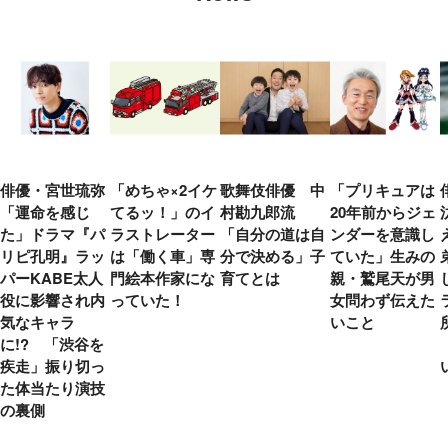
俳優・宮世琉弥
「めちゃ×2イケ
歌舞伎俳優 中
「プリキュアは
「運命を感じ
てるッ！」のイ
村勘九郎流
20年前からジェ
た」ドラマ『パ
ラストレーター
「自分の道は自
ンダーを意識し
リピ孔明』ラッ
は「働く車」専
分で決める」子
ていた」生みの
パーKABE太人
門絵本作家にな
育てとは
親・鷲尾天が男
役に影響され内
っていた！
女問わず伝えた
気なキャラ
いこと
に!? 「渋谷を
疾走」振り切っ
た体当たり演技
の裏側