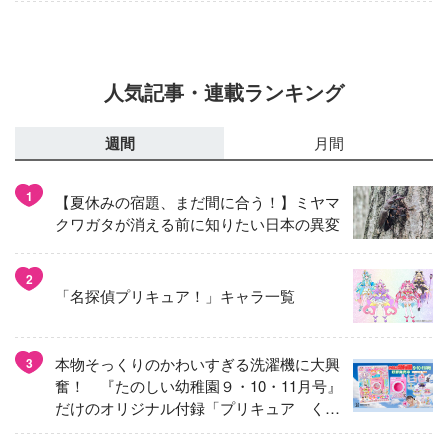
人気記事・連載ランキング
週間
月間
1
【夏休みの宿題、まだ間に合う！】ミヤマ
クワガタが消える前に知りたい日本の異変
2
「名探偵プリキュア！」キャラ一覧
本物そっくりのかわいすぎる洗濯機に大興
3
奮！ 『たのしい幼稚園９・10・11月号』
だけのオリジナル付録「プリキュア くる
くるせんたくき」