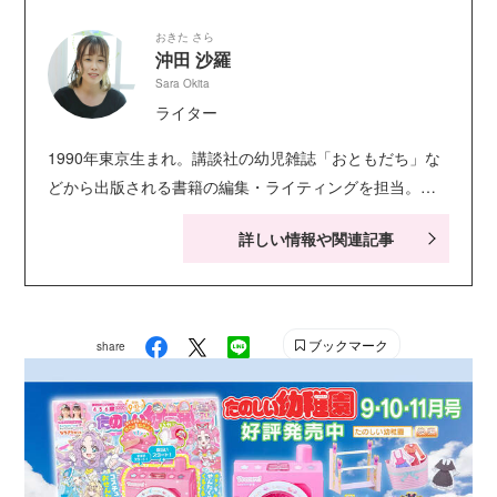
おきた さら
沖田 沙羅
Sara Okita
ライター
1990年東京生まれ。講談社の幼児雑誌「おともだち」な
どから出版される書籍の編集・ライティングを担当。
SNS用の広告や書籍のレイアウトデザインなども行う。
詳しい情報や関連記事
イラスト制作や写真撮影が趣味。現在一児の母として育
児に奮闘中。 Instagram
ブックマーク
share