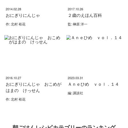
2014.02.28
2017.10.26
おにぎりにんじゃ
２歳のえほん百科
作: 北村 裕花
監: 榊原 洋一
2016.10.27
2023.03.31
おにぎりにんじゃ おこめが
Ａｎｅひめ ｖｏｌ．１４
はまの けっせん
編: 講談社
作: 北村 裕花
朝ごはんレシピカテゴリーのランキング