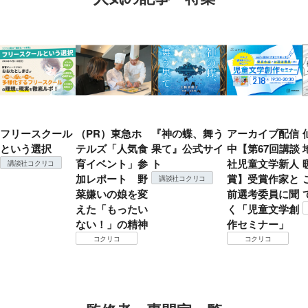
フリースクール
（PR）東急ホ
『神の蝶、舞う
アーカイブ配信
という選択
テルズ「人気食
果て』公式サイ
中【第67回講談
育イベント」参
ト
社児童文学新人
講談社コクリコ
加レポート 野
賞】受賞作家と
講談社コクリコ
菜嫌いの娘を変
前選考委員に聞
えた「もったい
く「児童文学創
ない！」の精神
作セミナー」
コクリコ
コクリコ