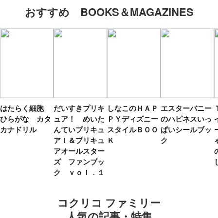
おすすめ BOOKS＆MAGAZINES
はたらく細胞
だいすきプリキ
しなこのＨＡＰ
エスターバニー
ひらがな カタ
ュア！ めいた
ＰＹディズニー
のハピネスいっ
カナドリル
んていプリキュ
スタイルＢＯＯ
ぱいシールブッ
ア！＆プリキュ
Ｋ
ク
アオールスター
ズ ファンブッ
ク ｖｏｌ．１
コクリコ ファミリー
人気の記事・特集