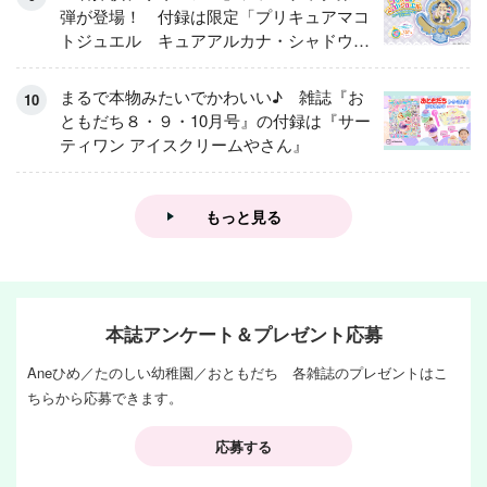
弾が登場！ 付録は限定「プリキュアマコ
トジュエル キュアアルカナ・シャドウ
アイスver.」 キュアエクレールを大特
集！
まるで本物みたいでかわいい♪ 雑誌『お
ともだち８・９・10月号』の付録は『サー
ティワン アイスクリームやさん』
もっと見る
本誌アンケート＆プレゼント応募
Aneひめ／たのしい幼稚園／おともだち 各雑誌のプレゼントはこ
ちらから応募できます。
応募する