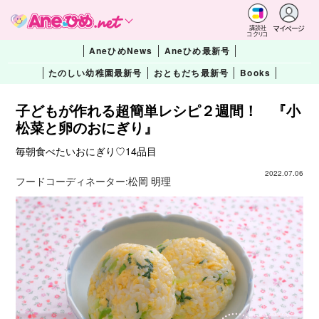
マイページ
講談社
コクリコ
AneひめNews
Aneひめ最新号
たのしい幼稚園最新号
おともだち最新号
Books
子どもが作れる超簡単レシピ２週間！ 『小
松菜と卵のおにぎり』
毎朝食べたいおにぎり♡14品目
2022.07.06
フードコーディネーター:
松岡 明理