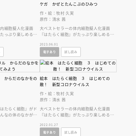
インセミナー 受賞作家
童文学新人賞】受賞作家と前
！
ケガ かぜとたんこぶのひみつ
者が語る「絵本創作実践
員に聞く「児童文学創作セミ
5-10-31
作・絵：牧村 久実
原作：清水 茜
体内細胞擬人化漫画
大ベストセラーの体内細胞擬人化漫画
がたっぷり楽しめる絵
『はたらく細胞』がたっぷり楽しめる絵
酸菌と胃や腸のはたら
本、第５弾！ 今回はかぜとたんこぶの
2023.06.01
ひみつにせまる！
み
電子あり
試し読み
ル からだのなかをの
絵本 はたらく細胞 ３ はじめての
敵！ 新型コロナウイルス
作・絵：牧村 久実
原作：清水 茜
『はたらく細胞』がド
大ベストセラーの体内細胞擬人化漫画
みんなの体のなかがど
『はたらく細胞』がたっぷり楽しめる絵
、この１冊でまるわか
本、第３弾！
2022.01.27
電子あり
試し読み