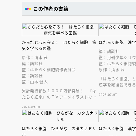
この作者の書籍
からだと心を守る！ はたらく細胞 病
はたらく細胞 漢
気を学べる図鑑
編：講談社
原作：清水 茜
監：月刊少年シリ
編：講談社
監：はたらく細胞
監：はたらく細胞製作委員会
原作：清水 茜
監：講談社
「はたらく細胞」
監：山本 健人
漢字を総復習でき
累計発行部数１０００万部突破！ 『は
場！
2025.07.07
たらく細胞』のＴＶアニメイラストで、
病気をしっかり学びながら理系脳を育て
2026.09.10
る図鑑です。
はたらく細胞 ひらがな カタカナドリ
はたらく細胞 漢
ル