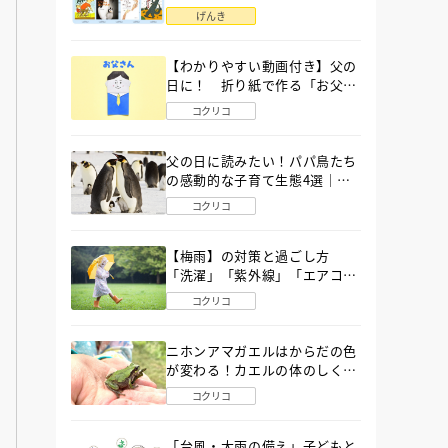
語」６選
げんき
【わかりやすい動画付き】父の
日に！ 折り紙で作る「お父さ
ん」の簡単な折り方
コクリコ
父の日に読みたい！パパ鳥たち
の感動的な子育て生態4選｜図
鑑MOVE
コクリコ
【梅雨】の対策と過ごし方
「洗濯」「紫外線」「エアコ
ン」「ゲリラ豪雨」…〔気象予
コクリコ
報士が完全ガイド〕
ニホンアマガエルはからだの色
が変わる！カエルの体のしくみ
から両生類の特ちょうまで図鑑
コクリコ
MOVEが解説！
「台風・大雨の備え」子どもと