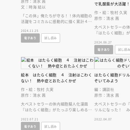
原作：清水 茜
人賞オンラ
で乳酸菌が大活躍
文：時海 結以
と担当編集
応募締切
202
作・絵：牧村 久実
「この体」俺たちが守る！！体内細胞の
講座」
原作：清水 茜
活躍をコミカルに感動的に描く累計４５
大ベストセラーの
０万部を超える人気コミックの映画をノ
2024.11.25
『はたらく細胞』
ベライズ！！
本、第６弾！ 乳
電子あり
試し読み
2024.06.27
きに迫ります。
電子あり
試し読
絵本 はたらく細胞 ４ 注射はこわく
はたらく細胞ドリ
ない！ 熱中症とおたふくかぜ
ぞいてみよう
作・絵：牧村 久実
編：講談社
原作：清水 茜
原作：清水 茜
大ベストセラーの体内細胞擬人化漫画
大ベストセラーの
『はたらく細胞』がたっぷり楽しめる絵
リルになった！ 
本、第４弾！
うなっているのか
2022.07.21
2022.04.07
りです！
電子あり
試し読み