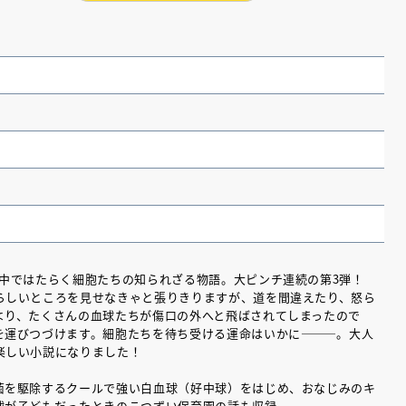
の中ではたらく細胞たちの知られざる物語。大ピンチ連続の第3弾！
らしいところを見せなきゃと張りきりますが、道を間違えたり、怒ら
（あさのあつこ）特設サ
フリースクールという選択
より、たくさんの血球たちが傷口の外へと飛ばされてしまったので
を運びつづけます。細胞たちを待ち受ける運命はいかに―――。大人
26年９月30日発売決定！
楽しい小説になりました！
菌を駆除するクールで強い白血球（好中球）をはじめ、おなじみのキ
2026.03.31
球が子どもだったときのこつずい保育園の話も収録。