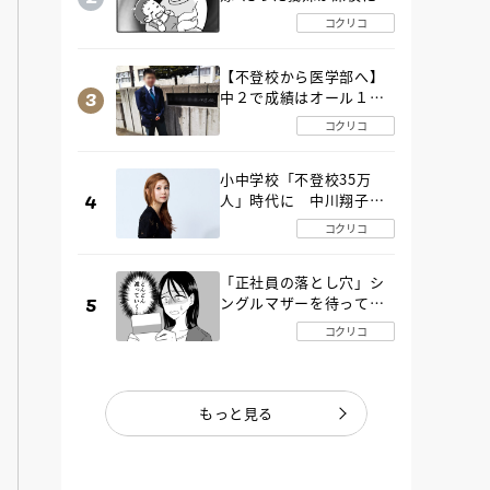
SOS！ エアコンなし・
コクリコ
肉禁止の義実家ルールに
変化が…〈後編〉
【不登校から医学部へ】
中２で成績はオール１
「昼夜逆転」したわが子
コクリコ
を”夜遊び”に連れ出した
母の気づき
小中学校「不登校35万
人」時代に 中川翔子さ
んが審査委員長「不登校
コクリコ
生動画甲子園 2026」が開
催
「正社員の落とし穴」シ
ングルマザーを待ってい
た“魔の２年間”【後編】
コクリコ
もっと見る