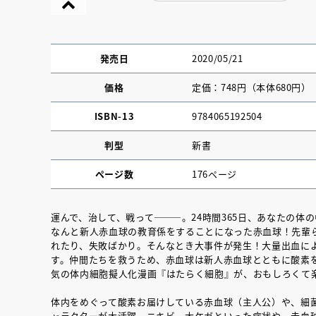
発売日
2020/05/21
価格
定価：748円（本体680円）
ISBN-13
9784065192504
判型
新書
ページ数
176ページ
運んで、治して、戦って―――。24時間365日、あなたの体
なんと新人赤血球の教育係をすることになった赤血球！先輩
『NO.６再会』
れたり、失敗ばかり。そんなとき大事件が発生！大量出血に
す。仲間たちを救うため、赤血球は新人赤血球とともに酸素
イト ＃４ 20
気の体内細胞擬人化漫画『はたらく細胞』が、おもしろくて
体内をめぐって酸素お届けしている赤血球（主人公）や、細
2025.02.17
ャラクターが大活躍。ニキビ、大ケガといった症状や、赤血