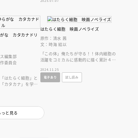
2025.07.07
はたらく細胞 映画ノベライズ
らがな カタカナドリ
原作：清水 茜
文：時海 結以
「この体」俺たちが守る！！体内細胞の
ウス編集部
活躍をコミカルに感動的に描く累計４５
製作委員会
０万部を超える人気コミックの映画をノ
2024.11.25
ベライズ！！
ー「はたらく細胞」と
電子あり
試し読み
」「カタカナ」を学べ
もっと見る