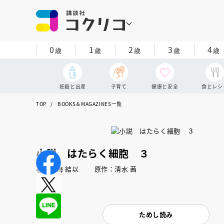
0
1
2
3
4
歳
歳
歳
歳
歳
妊娠と出産
子育て
健康と安全
食とレシ
TOP
BOOKS＆MAGAZINES一覧
小説 はたらく細胞 ３
著：時海 結以 原作：清水 茜
ためし読み