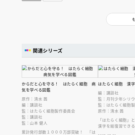
関連シリーズ
からだと心を守る！ はたらく細胞 病
はたらく細胞 漢
気を学べる図鑑
編：講談社
原作：清水 茜
監：月刊少年シリ
編：講談社
監：はたらく細胞
監：はたらく細胞製作委員会
原作：清水 茜
監：講談社
「はたらく細胞」
監：山本 健人
漢字を総復習でき
累計発行部数１０００万部突破！ 『は
場！