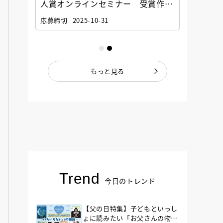
選考委
人賞オンラインセミナー 受賞作家
童文学
ナー」
と担当編集者が語る「絵本創作実践
員に聞
応募締切
2025-10-31
講座」
もっと見る
Trend
今日のトレンド
【父の日特集】子どもといっし
ょに読みたい「お父さんの物