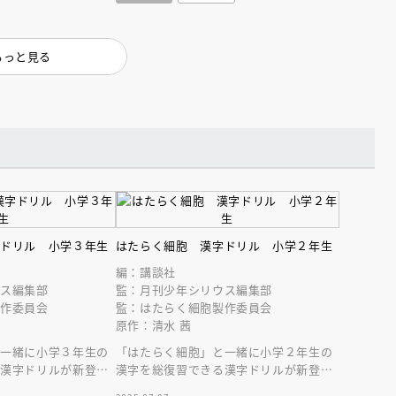
もっと見る
字ドリル 小学３年生
はたらく細胞 漢字ドリル 小学２年生
編：講談社
ウス編集部
監：月刊少年シリウス編集部
製作委員会
監：はたらく細胞製作委員会
原作：清水 茜
と一緒に小学３年生の
「はたらく細胞」と一緒に小学２年生の
る漢字ドリルが新登
漢字を総復習できる漢字ドリルが新登
場！