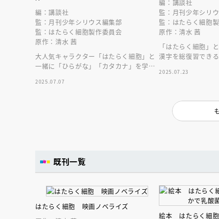
編：講談社
編：講談社
監：月刊少年シリ
監：月刊少年シリウス編集部
監：はたらく細胞
監：はたらく細胞製作委員会
原作：清水 茜
原作：清水 茜
「はたらく細胞」
大人気キャラクター「はたらく細胞」と
漢字を総復習でき
一緒に「ひらがな」「カタカナ」を学べ
場！
2025.07.23
るドリルです。
2025.07.07
既刊一覧
会員限定
オ
はたらく細胞 映画ノベライズ
【アーカイ
絵本 はたらく細