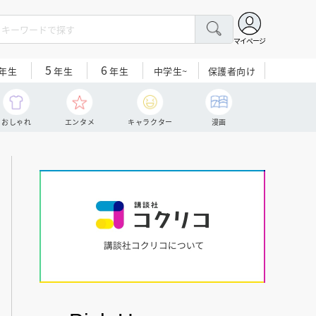
マイページ
5
6
中学生~
保護者向け
年生
年生
年生
おしゃれ
エンタメ
キャラクター
漫画