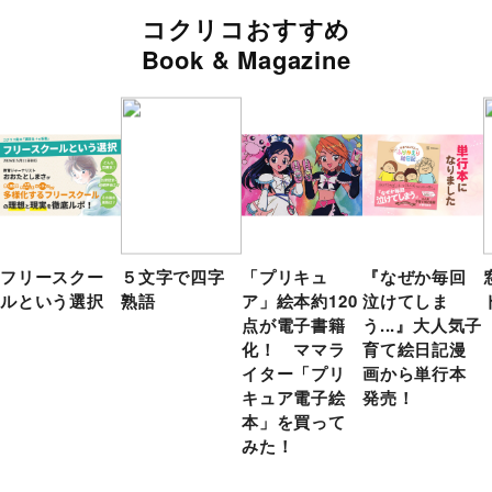
コクリコおすすめ
Book & Magazine
フリースクー
５文字で四字
「プリキュ
『なぜか毎回
ルという選択
熟語
ア」絵本約120
泣けてしま
点が電子書籍
う...』大人気子
化！ ママラ
育て絵日記漫
イター「プリ
画から単行本
キュア電子絵
発売！
本」を買って
みた！