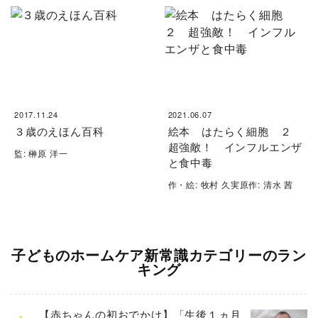
2017.11.24
2021.06.07
３歳のえほん百科
絵本 はたらく細胞 ２
超強敵！ インフルエンザ
監: 榊原 洋一
と食中毒
作・絵: 牧村 久実原作: 清水 茜
子どものホームケア新常識カテゴリーのラン
キング
【赤ちゃんの初おでかけ】「生後１ヵ月