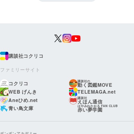
講談社コクリコ
ファミリーサイト
講談社の
コクリコ
動く図鑑MOVE
WEB げんき
TELEMAGA.net
講談社
Aneひめ.net
えほん通信
はやみねかおる FAN CLUB
青い鳥文庫
赤い夢学園
ボンボンアカデミー