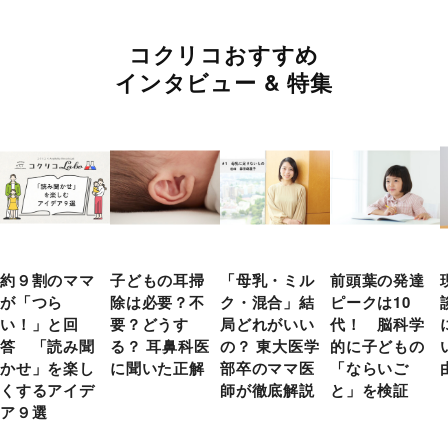
コクリコおすすめ
インタビュー & 特集
約９割のママ
子どもの耳掃
「母乳・ミル
前頭葉の発達
が「つら
除は必要？不
ク・混合」結
ピークは10
い！」と回
要？どうす
局どれがいい
代！ 脳科学
答 「読み聞
る？ 耳鼻科医
の？ 東大医学
的に子どもの
かせ」を楽し
に聞いた正解
部卒のママ医
「ならいご
くするアイデ
師が徹底解説
と」を検証
ア９選