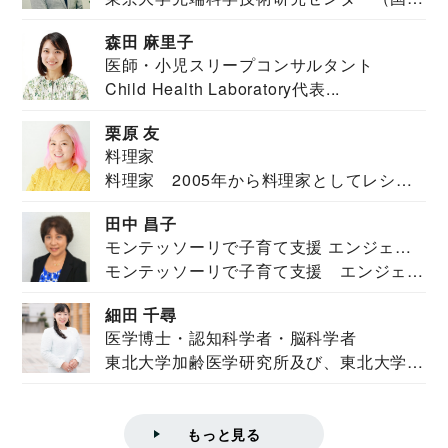
安全保障構想...
森田 麻里子
医師・小児スリープコンサルタント
Child Health Laboratory代表...
栗原 友
料理家
料理家 2005年から料理家としてレシピ
を紹介。東...
田中 昌子
モンテッソーリで子育て支援 エンジェル
モンテッソーリで子育て支援 エンジェル
ズハウス研究所所長
ズハウス研究...
細田 千尋
医学博士・認知科学者・脳科学者
東北大学加齢医学研究所及び、東北大学大
学院情報科学...
もっと見る