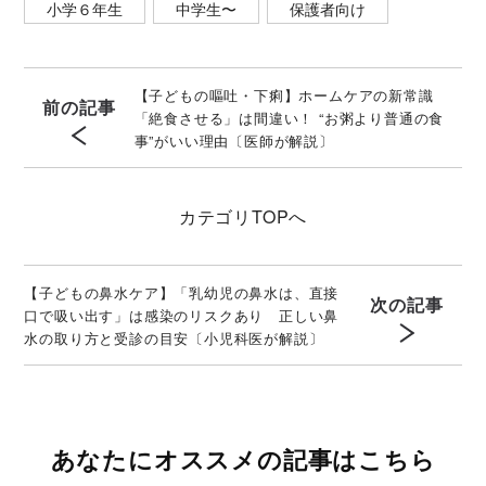
小学６年生
中学生〜
保護者向け
【子どもの嘔吐・下痢】ホームケアの新常識
前の記事
「絶食させる」は間違い！ “お粥より普通の食
事”がいい理由〔医師が解説〕
カテゴリ
TOPへ
【子どもの鼻水ケア】「乳幼児の鼻水は、直接
次の記事
口で吸い出す」は感染のリスクあり 正しい鼻
水の取り方と受診の目安〔小児科医が解説〕
あなたにオススメの記事はこちら