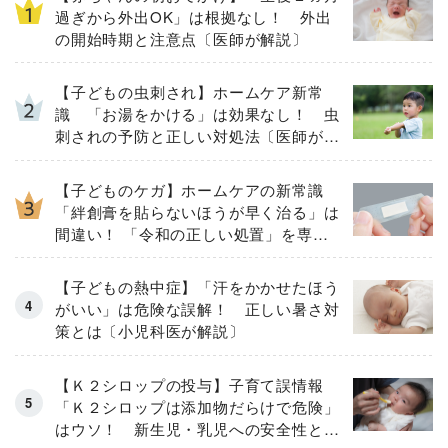
過ぎから外出OK」は根拠なし！ 外出
の開始時期と注意点〔医師が解説〕
【子どもの虫刺され】ホームケア新常
識 「お湯をかける」は効果なし！ 虫
刺されの予防と正しい対処法〔医師が解
説〕
【子どものケガ】ホームケアの新常識
「絆創膏を貼らないほうが早く治る」は
間違い！ 「令和の正しい処置」を専門
家が解説
【子どもの熱中症】「汗をかかせたほう
がいい」は危険な誤解！ 正しい暑さ対
策とは〔小児科医が解説〕
【Ｋ２シロップの投与】子育て誤情報
「Ｋ２シロップは添加物だらけで危険」
はウソ！ 新生児・乳児への安全性と重