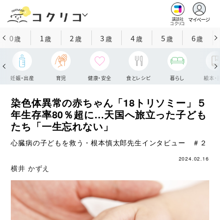
マイページ
講談社
コクリコ
0
1
2
3
4
5
6
歳
歳
歳
歳
歳
歳
歳
妊娠・出産
育児
健康・安全
食とレシピ
暮らし
絵本・
染色体異常の赤ちゃん「18トリソミー」５
年生存率80％超に…天国へ旅立った子ども
たち「一生忘れない」
心臓病の子どもを救う・根本慎太郎先生インタビュー ＃２
2024.02.16
横井 かずえ