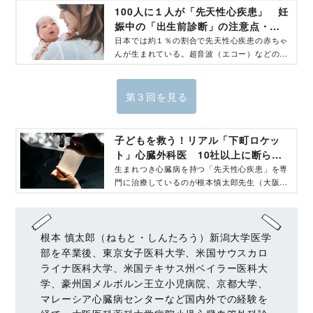
100人に１人が「先天性心疾患」 妊
娠中の「出生前診断」の注意点・治
療法を医師が解説 - コクリコ｜講談
日本では約１％の割合で先天性心疾患の赤ちゃ
んが生まれている。超音波（エコー）などの胎
社
児診断や新型出生前診断（NIPT）など出産前
から病気が見つかるようになったが注意すべき
ことも。直木賞作家・池井戸潤さんの小説『下
第３回を見る
町ロケット』の続編に登場する「ガウディ計
画」のモデルにもなった「患者の自己組織に置
き換わり、身体の成長に合わせて伸張可能な特
子どもを救う！リアル「下町ロケッ
殊素材のパッチ」を世界で初めて実用化した心
ト」心臓外科医 10社以上に断ら
臓外科医の根本慎太郎先生（大阪医科薬科大学
れ…手術の新素材開発秘話、心臓病
生まれつき心臓病を持つ「先天性心疾患」を専
病院・小児心臓血管外科診療科長）に先天性心
門に治療しているのが根本慎太郎先生（大阪医
の子ども・親への思いを明かす - コ
疾患の赤ちゃんとその治療について、出生前診
科薬科大学病院・小児心臓血管外科診療科
クリコ｜講談社
断を受ける際の注意について聞く
長）。根本先生は「患者の自己組織に置き換わ
り、身体の成長に合わせて伸張可能な特殊素材
のパッチ」を世界で初めて実用化した心臓外科
根本 慎太郎（ねもと・しんたろう）新潟大学医学
医。このパッチの開発計画は、直木賞作家・池
部を卒業後、東京女子医科大学、米国サウスカロ
井戸潤さんの小説『下町ロケット』の続編に登
ライナ医科大学、米国テキサス州ベイラー医科大
場する「ガウディ計画」のモデルにもなりまし
学、豪州国メルボルン王立小児病院、京都大学、
た。“リアル下町ロケット”ともいえる「心臓パ
マレーシア心臓病センターなど国内外での経験を
ッチ」の開発秘話をお聞きします。