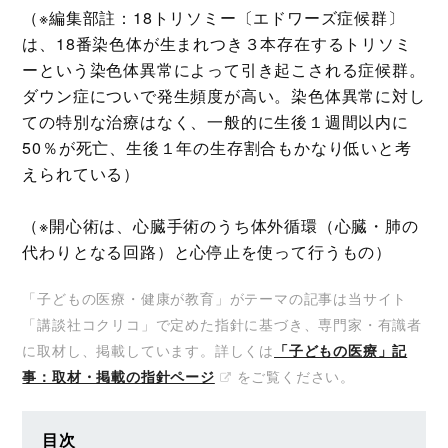
（※編集部註：18トリソミー〔エドワーズ症候群〕
は、18番染色体が生まれつき３本存在するトリソミ
ーという染色体異常によって引き起こされる症候群。
ダウン症についで発生頻度が高い。染色体異常に対し
ての特別な治療はなく、一般的に生後１週間以内に
50％が死亡、生後１年の生存割合もかなり低いと考
えられている）
（※開心術は、心臓手術のうち体外循環（心臓・肺の
代わりとなる回路）と心停止を使って行うもの）
「子どもの医療・健康が教育」がテーマの記事は当サイト
「講談社コクリコ」で定めた指針に基づき、専門家・有識者
に取材し、掲載しています。詳しくは
「子どもの医療」記
事：取材・掲載の指針ページ
をご覧ください。
目次