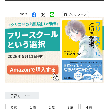
た医師、看護師、薬剤師は500人以上に上る。 共著：
『在宅死のすすめ方 完全版 終末期医療の専門家22人
share
ブックマーク
に聞いてわかった痛くない、後悔しない最期』（世界
文化社） URL: https://iryowriter.com/ Twitter：
@yokoik2
子育てニュース
０歳
１歳
２歳
３歳
４歳