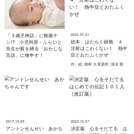
「３歳児神話」に根拠ナ
2022.07.21
絵本 はたらく細胞 ４
シ!? 小児科医・ふらいと
注射はこわくない！ 熱中
先生が親を縛る「おかしな
症とおたふくかぜ
言説」に物申す！
作・絵: 牧村 久実原作: 清水 茜
2017.10.05
2022.10.27
アントンせんせい あかち
決定版 心をそだてる は