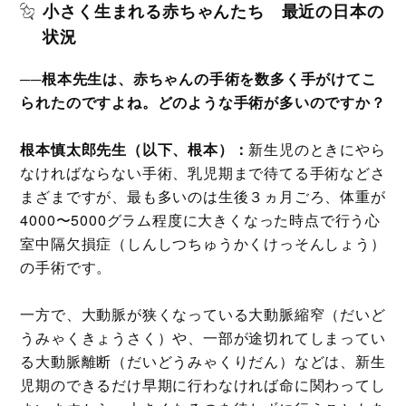
小さく生まれる赤ちゃんたち 最近の日本の
疾患の赤ちゃんとその治療について、出生前診
のパッチ」を世界で初めて実用化した心臓外科
状況
断を受ける際の注意について聞く
医。このパッチの開発計画は、直木賞作家・池
井戸潤さんの小説『下町ロケット』の続編に登
場する「ガウディ計画」のモデルにもなりまし
──根本先生は、赤ちゃんの手術を数多く手がけてこ
た。“リアル下町ロケット”ともいえる「心臓パ
られたのですよね。どのような手術が多いのですか？
ッチ」の開発秘話をお聞きします。
根本慎太郎先生（以下、根本）：
新生児のときにやら
なければならない手術、乳児期まで待てる手術などさ
まざまですが、最も多いのは生後３ヵ月ごろ、体重が
4000〜5000グラム程度に大きくなった時点で行う心
室中隔欠損症（しんしつちゅうかくけっそんしょう）
の手術です。
一方で、大動脈が狭くなっている大動脈縮窄（だいど
うみゃくきょうさく）や、一部が途切れてしまってい
る大動脈離断（だいどうみゃくりだん）などは、新生
児期のできるだけ早期に行わなければ命に関わってし