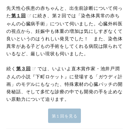
先天性心疾患の赤ちゃんと、出生前診断について伺っ
た
第１回
に続き、第２回では「染色体異常の赤ち
ゃんの心臓病手術」について伺いました。心臓外科医
の視点から、妊娠中も体重の増加は気にしすぎなくて
良いというのはうれしい発見でした！ また、染色体
異常がある子どもの手術をしてくれる病院は限られて
いるなど、厳しい現状も伺いました。
続く
第３回
では、いよいよ直木賞作家・池井戸潤
さんの小説『下町ロケット』に登場する「ガウディ計
画」のモデルにもなった、特殊素材の心臓パッチの開
発秘話、そして多忙な診療の中でも開発の手を止めな
い原動力について迫ります。
第１回を見る