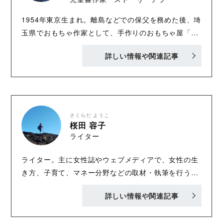
1954年東京生まれ。離島などでの保父を務めた後、埼
玉県でおもちゃ作家として、手作りのおもちゃ屋「な
ぞなぞ工房」を主宰。現在は山梨県北杜市の小淵沢に
詳しい情報や関連記事
住み、児童書作家兼ストーリーテラーとして活動中。
『もしかしたら名探偵』『いつのまにか名探偵』など
23冊に及ぶ「あなたも名探偵」シリーズ、『ばけね
こ』（原作・ポプラ社）などのおばけ話絵本シリーズ
など、数多くの児童書を執筆。ストーリーテラーとし
さくらだ ようこ
て、全国各地の小学校などを廻り、話をする「物語ラ
桜田 容子
ライター
イブ」も行っている。 2022年11月に、かつての単行
本を文庫化した『子どものことを子どもにきく 「う
ライター。主に女性誌やウェブメディアで、女性の生
ちの子」へのインタビュー ８年間の記録』（ちくま
き方、子育て、マネー分野などの取材・執筆を行う。
文庫）と、本人のTwitter発のメッセージ集『児童書作
2014年生まれの男児のママ。息子に揚げ足を取られて
家の思いつき: 子どもと子どもの本のためのヒント
詳しい情報や関連記事
ばかりの日々で、子育て・仕事・家事と、力戦奮闘し
集』（仮説社）が発売。
ている。