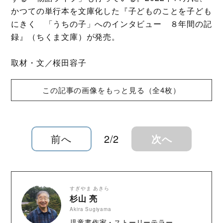
かつての単行本を文庫化した『子どものことを子ども
にきく 「うちの子」へのインタビュー ８年間の記
録』（ちくま文庫）が発売。
取材・文／桜田容子
この記事の画像をもっと見る（全4枚）
前へ
2/2
次へ
すぎやま あきら
杉山 亮
Akira Sugiyama
児童書作家・ストーリーテラー