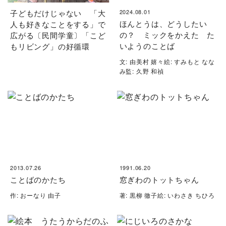
子どもだけじゃない 「大
2024.08.01
ほんとうは、どうしたい
人も好きなことをする」で
の？ ミックをかえた た
広がる〔民間学童〕「こど
いようのことば
もリビング」の好循環
文: 由美村 嬉々絵: すみもと なな
み監: 久野 和禎
2013.07.26
1991.06.20
ことばのかたち
窓ぎわのトットちゃん
作: おーなり 由子
著: 黒柳 徹子絵: いわさき ちひろ