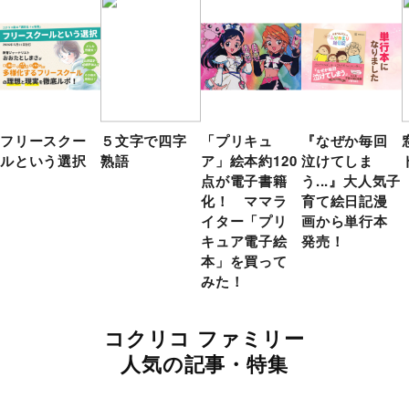
フリースクー
５文字で四字
「プリキュ
『なぜか毎回
ルという選択
熟語
ア」絵本約120
泣けてしま
点が電子書籍
う...』大人気子
化！ ママラ
育て絵日記漫
イター「プリ
画から単行本
キュア電子絵
発売！
本」を買って
みた！
コクリコ ファミリー
人気の記事・特集