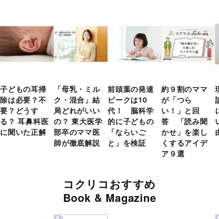
子どもの耳掃
「母乳・ミル
前頭葉の発達
約９割のママ
除は必要？不
ク・混合」結
ピークは10
が「つら
要？どうす
局どれがいい
代！ 脳科学
い！」と回
る？ 耳鼻科医
の？ 東大医学
的に子どもの
答 「読み聞
に聞いた正解
部卒のママ医
「ならいご
かせ」を楽し
師が徹底解説
と」を検証
くするアイデ
ア９選
コクリコおすすめ
Book & Magazine