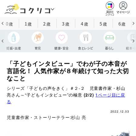
マイページ
講談社
コクリコ
0
1
2
3
4
5
6
歳
歳
歳
歳
歳
歳
歳
妊娠・出産
育児
健康・安全
食とレシピ
暮らし
絵本・
「子どもインタビュー」でわが子の本音が
言語化！ 人気作家が８年続けて知った大切
なこと
シリーズ「子どもの声をきく」＃２‐２ 児童書作家・杉山
亮さん～“子どもインタビュー”の極意
(2/2)
1ページ目に戻
る
2022.12.03
児童書作家・ストーリーテラー:
杉山 亮