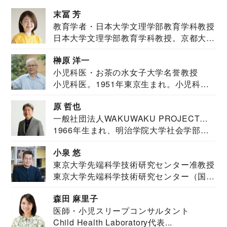
末冨 芳
教育学者・日本大学文理学部教育学科教授
日本大学文理学部教育学科教授。京都大学
教育学部卒業...
榊原 洋一
小児科医・お茶の水女子大学名誉教授
小児科医。1951年東京生まれ。小児科
医。東京大学...
原 哲也
一般社団法人WAKUWAKU PROJECT
1966年生まれ、明治学院大学社会学部福
JAPAN代表・言語聴覚士・社会福祉士
祉学科卒業...
小泉 悠
東京大学先端科学技術研究センター准教授
東京大学先端科学技術研究センター（国際
安全保障構想...
森田 麻里子
医師・小児スリープコンサルタント
Child Health Laboratory代表...