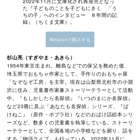
2022年11月に文庫化され再発売となっ
た『子どものことを子どもにきく 「う
ちの子」へのインタビュー ８年間の記
録』（ちくま文庫）。
Amazonで購入する
杉山亮（すぎやま・あきら）
1954年東京生まれ。離島などでの保父を務めた後、
埼玉県でおもちゃ作家として、手作りのおもちゃ屋
「なぞなぞ工房」を主宰。現在は山梨県北杜市の小淵
沢に住み、児童書作家兼ストーリーテラーとして活動
中。『もしかしたら名探偵』『いつのまにか名探偵』
など23冊に及ぶ「あなたも名探偵」シリーズ、『ば
けねこ』（原作・ポプラ社）などのおばけ話絵本シリ
ーズなど、数多くの児童書を執筆している。ストーリ
ーテラーとして、全国各地の小学校などを廻り、話を
する「物語ライブ」も行っている。2022年11月に、