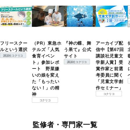
フリースクー
（PR）東急ホ
『神の蝶、舞
アーカイブ配
ルという選択
テルズ「人気
う果て』公式
信中【第67回
食育イベン
サイト
講談社児童文
講談社コクリコ
ト」参加レポ
学新人賞】受
講談社コクリコ
ート 野菜嫌
賞作家と前選
いの娘を変え
考委員に聞く
た「もったい
「児童文学創
ない！」の精
作セミナー」
神
コクリコ
コクリコ
監修者・専門家一覧