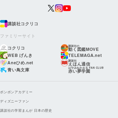
講談社コクリコ
ファミリーサイト
講談社の
コクリコ
動く図鑑MOVE
WEB げんき
TELEMAGA.net
講談社
Aneひめ.net
えほん通信
はやみねかおる FAN CLUB
青い鳥文庫
赤い夢学園
ボンボンアカデミー
ディズニーファン
講談社の学習まんが 日本の歴史