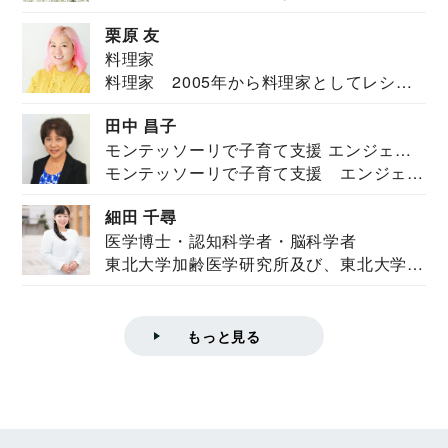
栗原 友
料理家
料理家 2005年から料理家としてレシピ
を紹介。東...
田中 昌子
モンテッソーリで子育て支援 エンジェル
モンテッソーリで子育て支援 エンジェル
ズハウス研究所所長
ズハウス研究...
細田 千尋
医学博士・認知科学者・脳科学者
東北大学加齢医学研究所及び、東北大学大
学院情報科学...
もっと見る