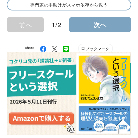
専門家の手助けがスマホ依存から救う
前へ
1/2
次へ
share
ブックマーク