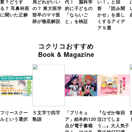
要？どうす
局どれがいい
代！ 脳科学
い！」と回
る？ 耳鼻科医
の？ 東大医学
的に子どもの
答 「読み聞
に聞いた正解
部卒のママ医
「ならいご
かせ」を楽し
師が徹底解説
と」を検証
くするアイデ
ア９選
コクリコおすすめ
Book & Magazine
フリースクー
５文字で四字
「プリキュ
『なぜか毎回
ルという選択
熟語
ア」絵本約120
泣けてしま
点が電子書籍
う...』大人気子
化！ ママラ
育て絵日記漫