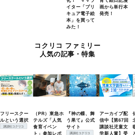
イター「プリ
画から単行本
キュア電子絵
発売！
本」を買って
みた！
コクリコ ファミリー
人気の記事・特集
フリースクー
（PR）東急ホ
『神の蝶、舞
アーカイブ配
ルという選択
テルズ「人気
う果て』公式
信中【第67回
食育イベン
サイト
講談社児童文
講談社コクリコ
ト」参加レポ
学新人賞】受
講談社コクリコ