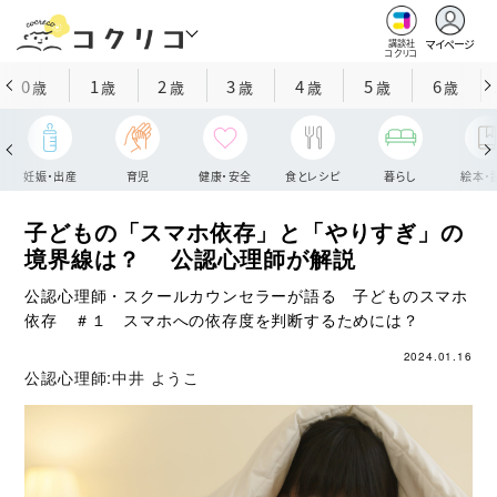
マイページ
講談社
コクリコ
0
1
2
3
4
5
6
歳
歳
歳
歳
歳
歳
歳
妊娠・出産
育児
健康・安全
食とレシピ
暮らし
絵本・
子どもの「スマホ依存」と「やりすぎ」の
境界線は？ 公認心理師が解説
公認心理師・スクールカウンセラーが語る 子どものスマホ
依存 ＃１ スマホへの依存度を判断するためには？
2024.01.16
公認心理師:
中井 ようこ