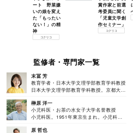
ート 野菜嫌
賞作家と前選
いの娘を変え
考委員に聞く
た「もったい
「児童文学創
ない！」の精
作セミナー」
神
コクリコ
コクリコ
監修者・専門家一覧
末冨 芳
教育学者・日本大学文理学部教育学科教授
日本大学文理学部教育学科教授。京都大学
教育学部卒業...
榊原 洋一
小児科医・お茶の水女子大学名誉教授
小児科医。1951年東京生まれ。小児科
医。東京大学...
原 哲也