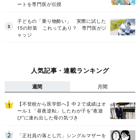
ートを専門医が伝授
子どもの「乗り物酔い」 実際に試した
15の対策 これってあり？ 専門医がジ
ャッジ
人気記事・連載ランキング
週間
月間
【不登校から医学部へ】中２で成績はオ
ール１「昼夜逆転」したわが子を”夜遊
び”に連れ出した母の気づき
「正社員の落とし穴」シングルマザーを