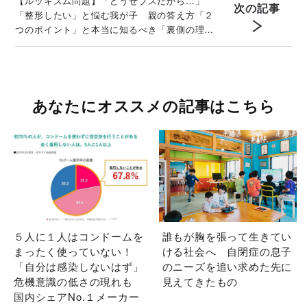
【ルッキズム問題】「どうせブスだから…」
次の記事
「整形したい」と悩む我が子 親の答え方「２
つのポイント」と本当に知るべき「裏側の理
由」
あなたにオススメの記事はこちら
５人に１人はコンドームを
誰もが胸を張って生きてい
まったく使っていない！
ける社会へ 自閉症の息子
「自分は感染しないはず」
のニーズを追い求めた先に
危機意識の低さの現れも
見えてきたもの
国内シェアNo.１メーカー