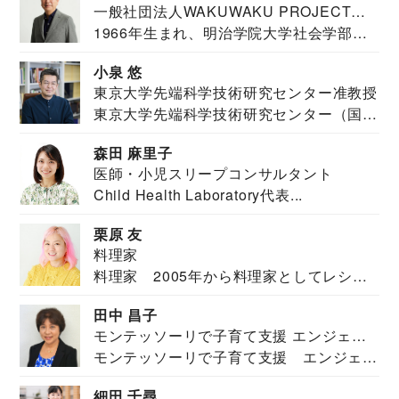
一般社団法人WAKUWAKU PROJECT
1966年生まれ、明治学院大学社会学部福
JAPAN代表・言語聴覚士・社会福祉士
祉学科卒業...
小泉 悠
東京大学先端科学技術研究センター准教授
東京大学先端科学技術研究センター（国際
安全保障構想...
森田 麻里子
医師・小児スリープコンサルタント
Child Health Laboratory代表...
栗原 友
料理家
料理家 2005年から料理家としてレシピ
を紹介。東...
田中 昌子
モンテッソーリで子育て支援 エンジェル
モンテッソーリで子育て支援 エンジェル
ズハウス研究所所長
ズハウス研究...
細田 千尋