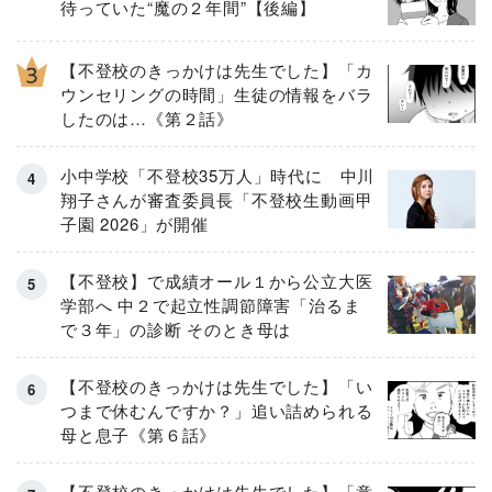
待っていた“魔の２年間”【後編】
【不登校のきっかけは先生でした】「カ
ウンセリングの時間」生徒の情報をバラ
したのは…《第２話》
小中学校「不登校35万人」時代に 中川
翔子さんが審査委員長「不登校生動画甲
子園 2026」が開催
【不登校】で成績オール１から公立大医
学部へ 中２で起立性調節障害「治るま
で３年」の診断 そのとき母は
【不登校のきっかけは先生でした】「い
つまで休むんですか？」追い詰められる
母と息子《第６話》
【不登校のきっかけは先生でした】「意