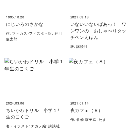
1995.10.20
2021.03.18
にじいろのさかな
いないいないばあっ！ ワ
ンワンの おしゃべりタッ
作: マ－カス･フィスタ－訳: 谷川
チペンえほん
俊太郎
著: 講談社
2024.03.06
2021.01.14
ちいかわドリル 小学１年
夜カフェ（８）
生のこくご
作: 倉橋 燿子絵: たま
著・イラスト: ナガノ編: 講談社