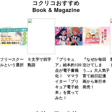
コクリコおすすめ
Book & Magazine
フリースクー
５文字で四字
「プリキュ
『なぜか毎回
ルという選択
熟語
ア」絵本約120
泣けてしま
点が電子書籍
う...』大人気子
化！ ママラ
育て絵日記漫
イター「プリ
画から単行本
キュア電子絵
発売！
本」を買って
みた！