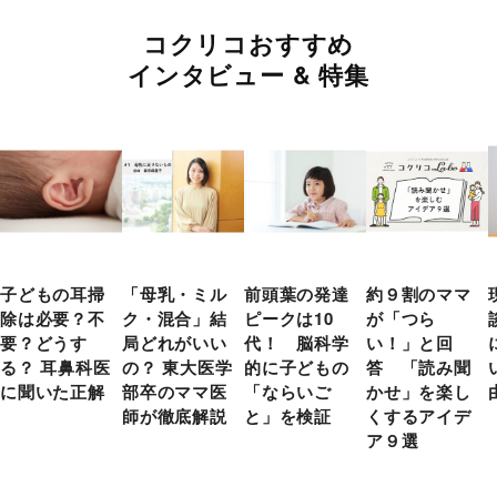
コクリコおすすめ
インタビュー & 特集
子どもの耳掃
「母乳・ミル
前頭葉の発達
約９割のママ
除は必要？不
ク・混合」結
ピークは10
が「つら
要？どうす
局どれがいい
代！ 脳科学
い！」と回
る？ 耳鼻科医
の？ 東大医学
的に子どもの
答 「読み聞
に聞いた正解
部卒のママ医
「ならいご
かせ」を楽し
師が徹底解説
と」を検証
くするアイデ
ア９選