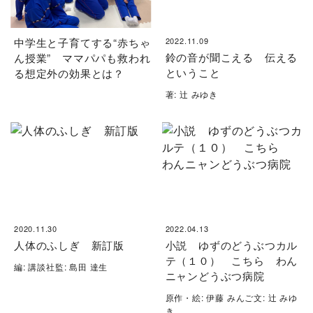
中学生と子育てする“赤ちゃ
2022.11.09
鈴の音が聞こえる 伝える
ん授業” ママパパも救われ
ということ
る想定外の効果とは？
著: 辻 みゆき
2020.11.30
2022.04.13
人体のふしぎ 新訂版
小説 ゆずのどうぶつカル
テ（１０） こちら わん
編: 講談社監: 島田 達生
ニャンどうぶつ病院
原作・絵: 伊藤 みんご文: 辻 みゆ
き