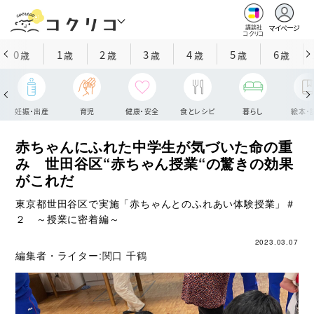
マイページ
講談社
コクリコ
0
1
2
3
4
5
6
歳
歳
歳
歳
歳
歳
歳
妊娠・出産
育児
健康・安全
食とレシピ
暮らし
絵本・
赤ちゃんにふれた中学生が気づいた命の重
み 世田谷区“赤ちゃん授業“の驚きの効果
がこれだ
東京都世田谷区で実施「赤ちゃんとのふれあい体験授業」＃
２ ～授業に密着編～
2023.03.07
編集者・ライター:
関口 千鶴