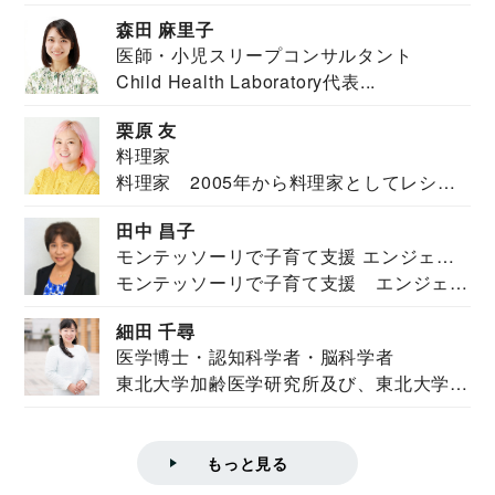
安全保障構想...
森田 麻里子
医師・小児スリープコンサルタント
Child Health Laboratory代表...
栗原 友
料理家
料理家 2005年から料理家としてレシピ
を紹介。東...
田中 昌子
モンテッソーリで子育て支援 エンジェル
モンテッソーリで子育て支援 エンジェル
ズハウス研究所所長
ズハウス研究...
細田 千尋
医学博士・認知科学者・脳科学者
東北大学加齢医学研究所及び、東北大学大
学院情報科学...
もっと見る