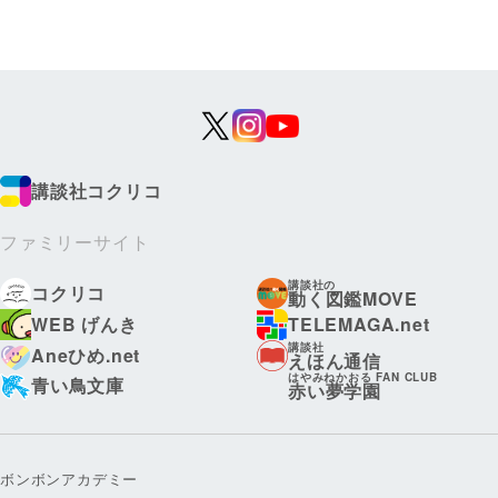
講談社コクリコ
ファミリーサイト
講談社の
コクリコ
動く図鑑MOVE
WEB げんき
TELEMAGA.net
講談社
Aneひめ.net
えほん通信
はやみねかおる FAN CLUB
青い鳥文庫
赤い夢学園
ボンボンアカデミー