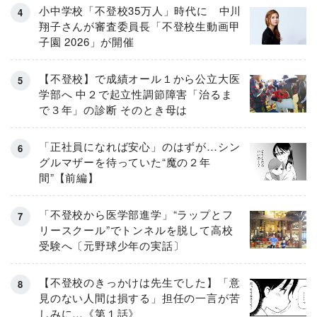
小中学校「不登校35万人」時代に 中川
翔子さんが審査委員長「不登校生動画甲
子園 2026」が開催
【不登校】で成績オール１から公立大医
学部へ 中２で起立性調節障害「治るま
で３年」の診断 そのとき母は
「正社員になれば安心」のはずが…シン
グルマザーを待っていた“魔の２年
間”【前編】
「不登校から医学部進学」“ラップとフ
リースクール”でトンネルを脱して高校
受験へ〔元野球少年の実話〕
【不登校のきっかけは先生でした】「意
見のない人間は損する」担任の一言が苦
しみに…《第１話》