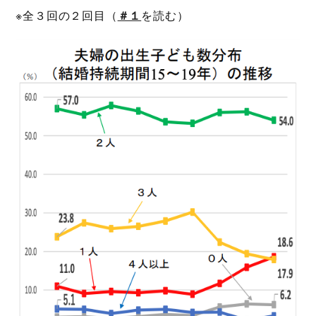
※全３回の２回目（
＃１
を読む）