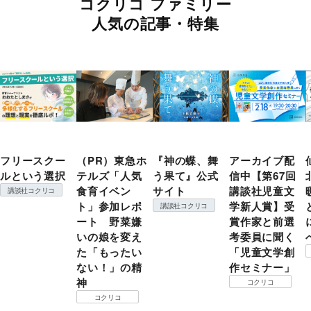
コクリコ ファミリー
人気の記事・特集
フリースクー
（PR）東急ホ
『神の蝶、舞
アーカイブ配
ルという選択
テルズ「人気
う果て』公式
信中【第67回
食育イベン
サイト
講談社児童文
講談社コクリコ
ト」参加レポ
学新人賞】受
講談社コクリコ
ート 野菜嫌
賞作家と前選
いの娘を変え
考委員に聞く
た「もったい
「児童文学創
ない！」の精
作セミナー」
神
コクリコ
コクリコ