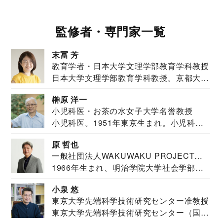
監修者・専門家一覧
末冨 芳
教育学者・日本大学文理学部教育学科教授
日本大学文理学部教育学科教授。京都大学
教育学部卒業...
榊原 洋一
小児科医・お茶の水女子大学名誉教授
小児科医。1951年東京生まれ。小児科
医。東京大学...
原 哲也
一般社団法人WAKUWAKU PROJECT
1966年生まれ、明治学院大学社会学部福
JAPAN代表・言語聴覚士・社会福祉士
祉学科卒業...
小泉 悠
東京大学先端科学技術研究センター准教授
東京大学先端科学技術研究センター（国際