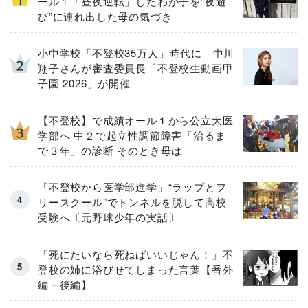
ール１「昼夜逆転」したわが子を”夜遊
び”に連れ出した母の気づき
小中学校「不登校35万人」時代に 中川
翔子さんが審査委員長「不登校生動画甲
子園 2026」が開催
【不登校】で成績オール１から公立大医
学部へ 中２で起立性調節障害「治るま
で３年」の診断 そのとき母は
「不登校から医学部進学」“ラップとフ
リースクール”でトンネルを脱して高校
受験へ〔元野球少年の実話〕
「死にたいなら死ねばいいじゃん！」不
登校の姉に浴びせてしまった言葉【番外
編・後編】