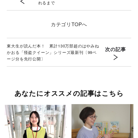
れるまで
カテゴリ
TOPへ
東大生が読んだ本！ 累計130万部超のはやみね
次の記事
かおる「怪盗クイーン」シリーズ最新刊〔99ペ
ージ分を先行公開〕
あなたにオススメの記事はこちら