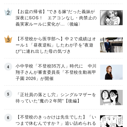
【お盆の帰省】“できる嫁“だった義妹が
深夜にSOS！ エアコンなし・肉禁止の
義実家ルールに変化が…〈後編〉
【不登校から医学部へ】中２で成績はオ
ール１「昼夜逆転」したわが子を”夜遊
び”に連れ出した母の気づき
小中学校「不登校35万人」時代に 中川
翔子さんが審査委員長「不登校生動画甲
子園 2026」が開催
「正社員の落とし穴」シングルマザーを
待っていた“魔の２年間”【後編】
【不登校のきっかけは先生でした】「い
つまで休むんですか？」追い詰められる