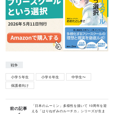
憶」がNHK国際放送より17言語に翻訳されて各国に放
送、東京FMからは朗読劇として発信された。 近年で
は、『光のうつしえ』が英訳刊行され、アメリカでベ
ストブックス２０２１に選定されるなど、海外での評
価も高まっている。日本ペンクラブ子どもの本委員会
委員。
戦争
小学５年生
小学６年生
中学生〜
保護者向け
「日本のムーミン」多様性を描いて 10周年を迎
前の記事
える「はりねずみのルーチカ」シリーズが生ま