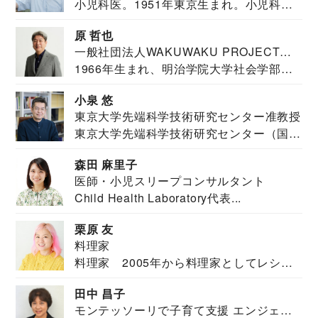
小児科医。1951年東京生まれ。小児科
医。東京大学...
原 哲也
一般社団法人WAKUWAKU PROJECT
1966年生まれ、明治学院大学社会学部福
JAPAN代表・言語聴覚士・社会福祉士
祉学科卒業...
小泉 悠
東京大学先端科学技術研究センター准教授
東京大学先端科学技術研究センター（国際
安全保障構想...
森田 麻里子
医師・小児スリープコンサルタント
Child Health Laboratory代表...
栗原 友
料理家
料理家 2005年から料理家としてレシピ
を紹介。東...
田中 昌子
モンテッソーリで子育て支援 エンジェル