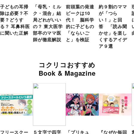
子どもの耳掃
「母乳・ミル
前頭葉の発達
約９割のママ
除は必要？不
ク・混合」結
ピークは10
が「つら
要？どうす
局どれがいい
代！ 脳科学
い！」と回
る？ 耳鼻科医
の？ 東大医学
的に子どもの
答 「読み聞
に聞いた正解
部卒のママ医
「ならいご
かせ」を楽し
師が徹底解説
と」を検証
くするアイデ
ア９選
コクリコおすすめ
Book & Magazine
フリースクー
５文字で四字
「プリキュ
『なぜか毎回