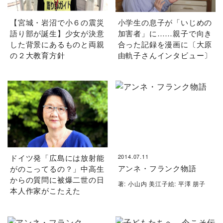
【宮城・岩沼で小６の震災
小学生の息子が「いじめの
語り部が誕生】少女が決意
加害者」に……親子で向き
した背景にあるものと両親
合った記録を漫画に〔大原
の２大教育方針
由軌子さんインタビュー〕
ドイツ発「広島には放射能
2014.07.11
アンネ・フランク物語
がのこってるの？」中高生
からの質問に被爆二世の日
著: 小山内 美江子絵: 平澤 朋子
本人作家がこたえた