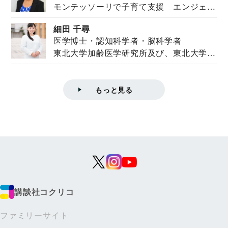
モンテッソーリで子育て支援 エンジェル
ズハウス研究所所長
ズハウス研究...
細田 千尋
医学博士・認知科学者・脳科学者
東北大学加齢医学研究所及び、東北大学大
学院情報科学...
もっと見る
講談社コクリコ
ファミリーサイト