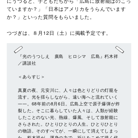
にうつると、子どもたちから「広島に放射能はのこっ
ていますか？」「日本はアメリカをうらんでいます
か？」といった質問をもらいました。
つづぎは、８月12日（土）に掲載予定です。
『光のうつしえ 廣島 ヒロシマ 広島』朽木祥
／講談社
＜あらすじ＞
真夏の夜、元安川に、人々は色とりどりの灯籠を
流す。光を揺らしながら、遠い海へと流れていく
――。68年前の8月6日。広島上空で原子爆弾が炸
裂した。そこに暮らしていた人々は、人類が経験
したことのない光、熱線、爆風、そして放射能に
さらされた。ひとりひとりの人生。ひとりひとり
の物語。そのすべてが、一瞬にして消えてしまっ
た。朽木祥が、渾身の力で、祈りをこめて描く代