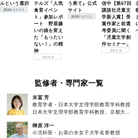
ルという選択
テルズ「人気
う果て』公式
信中【第67回
食育イベン
サイト
講談社児童文
講談社コクリコ
ト」参加レポ
学新人賞】受
講談社コクリコ
ート 野菜嫌
賞作家と前選
いの娘を変え
考委員に聞く
た「もったい
「児童文学創
ない！」の精
作セミナー」
神
コクリコ
コクリコ
監修者・専門家一覧
末冨 芳
教育学者・日本大学文理学部教育学科教授
日本大学文理学部教育学科教授。京都大学
教育学部卒業...
榊原 洋一
小児科医・お茶の水女子大学名誉教授