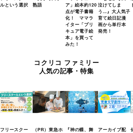
ルという選択
熟語
ア」絵本約120
泣けてしま
点が電子書籍
う...』大人気子
化！ ママラ
育て絵日記漫
イター「プリ
画から単行本
キュア電子絵
発売！
本」を買って
みた！
コクリコ ファミリー
人気の記事・特集
フリースクー
（PR）東急ホ
『神の蝶、舞
アーカイブ配