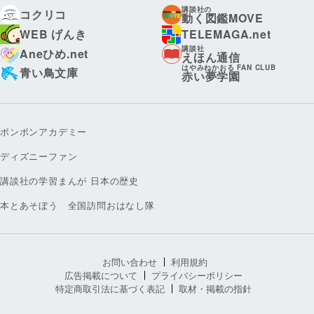
講談社の
コクリコ
動く図鑑MOVE
WEB げんき
TELEMAGA.net
講談社
Aneひめ.net
えほん通信
はやみねかおる FAN CLUB
青い鳥文庫
赤い夢学園
ボンボンアカデミー
ディズニーファン
講談社の学習まんが 日本の歴史
本とあそぼう 全国訪問おはなし隊
お問い合わせ
利用規約
広告掲載について
プライバシーポリシー
特定商取引法に基づく表記
取材・掲載の指針