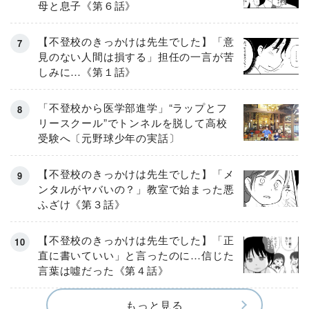
母と息子《第６話》
【不登校のきっかけは先生でした】「意
見のない人間は損する」担任の一言が苦
しみに…《第１話》
「不登校から医学部進学」“ラップとフ
リースクール”でトンネルを脱して高校
受験へ〔元野球少年の実話〕
【不登校のきっかけは先生でした】「メ
ンタルがヤバいの？」教室で始まった悪
ふざけ《第３話》
【不登校のきっかけは先生でした】「正
直に書いていい」と言ったのに…信じた
言葉は噓だった《第４話》
もっと見る