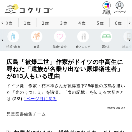
マイページ
講談社
コクリコ
0
1
2
3
4
5
6
歳
歳
歳
歳
歳
歳
歳
妊娠・出産
育児
健康・安全
食とレシピ
暮らし
絵本・
広島「被爆二世」作家がドイツの中高生に
尋ねた「遺族が名乗り出ない原爆犠牲者」
が813人もいる理由
ドイツ発 作家・朽木祥さんが原爆投下25年後の広島を描い
た『光のうつしえ』を講演。「負の記憶」を伝える大切さと
は
(2/2)
1ページ目に戻る
2023.08.05
児童図書編集チーム