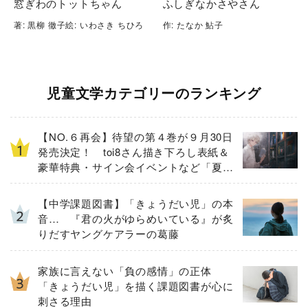
窓ぎわのトットちゃん
ふしぎなかさやさん
著: 黒柳 徹子絵: いわさき ちひろ
作: たなか 鮎子
児童文学カテゴリーのランキング
【NO.６再会】待望の第４巻が９月30日
発売決定！ toi8さん描き下ろし表紙＆
豪華特典・サイン会イベントなど「夏の
３大ニュース」を一挙解禁！
【中学課題図書】「きょうだい児」の本
音… 『君の火がゆらめいている』が炙
りだすヤングケアラーの葛藤
家族に言えない「負の感情」の正体
「きょうだい児」を描く課題図書が心に
刺さる理由