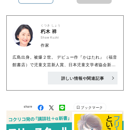
くつき しょう
朽木 祥
Shaw Kuzki
作家
広島出身。被爆２世。 デビュー作『かはたれ』（福音
館書店）で児童文芸新人賞、日本児童文学者協会新人
賞を受賞。その後『彼岸花はきつねのかんざし』（学
詳しい情報や関連記事
研）で日本児童文芸家協会賞受賞。『風の靴』（講談
社）で産経児童出版文化賞大賞受賞。『光のうつし
え』（講談社）で小学館児童出版文化賞受賞。『あひ
るの手紙』(佼正出版社）で日本児童文学者協会賞受
share
ブックマーク
賞。 ほかの著書に『八月の光 失われた声に耳をすま
せて』（小学館）、『海に向かう足あと』（カドカ
ワ）などがある。2016年『八月の光』より｢石の記