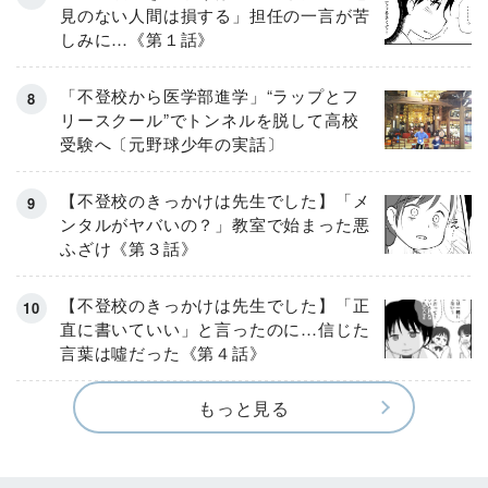
見のない人間は損する」担任の一言が苦
しみに…《第１話》
「不登校から医学部進学」“ラップとフ
リースクール”でトンネルを脱して高校
受験へ〔元野球少年の実話〕
【不登校のきっかけは先生でした】「メ
ンタルがヤバいの？」教室で始まった悪
ふざけ《第３話》
【不登校のきっかけは先生でした】「正
直に書いていい」と言ったのに…信じた
言葉は噓だった《第４話》
もっと見る