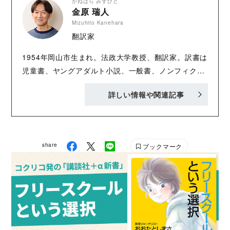
かねはら みずひと
金原 瑞人
Mizuhito Kanehara
翻訳家
1954年岡山市生まれ。法政大学教授、翻訳家。訳書は
児童書、ヤングアダルト小説、一般書、ノンフィクシ
ョンなど、500点以上。訳書『青空のむこう』(求龍
詳しい情報や関連記事
堂)、『国のない男』(中公文庫)、『さよならを待つふ
たりのために』(岩波書店)、『あ、はるだね』（講談
社）など。監修に『10代のためのYAブックガイド
150!』(ポプラ社)、『12歳からの読書案内』(すばる
share
ブックマーク
舎)、『13歳からの絵本ガイド YAのための100冊』(西
村書店)などがある。