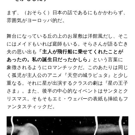
まず、（おそらく）日本の話であるにもかかわらず、
雰囲気がヨーロッパ的だ。
舞台になっている丘の上のお屋敷は洋館風だし、そこ
にはメイドもいれば庭師もいる。そらさんが語る亡き
夫の思い出も
「主人が飛行船に乗せてくれたことが
あったの。私の誕生日だったかしら」
という言葉に
象徴されるようにロマンチックだ。このあたりは同じ
く孤児が主人公のアニメ『天空の城ラピュタ』と少し
重なる。それに星が出演するクラスの劇は『星の王子
さま』。また、後半の中心的なイベントはサンタとク
リスマス。そもそもエミ・ウェバーの表紙も挿絵もフ
ァンタスティックだ。