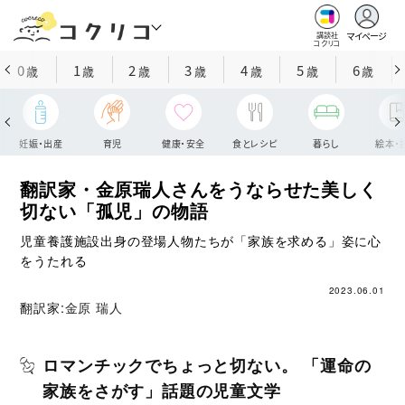
マイページ
講談社
コクリコ
0
1
2
3
4
5
6
歳
歳
歳
歳
歳
歳
歳
妊娠・出産
育児
健康・安全
食とレシピ
暮らし
絵本・
翻訳家・金原瑞人さんをうならせた美しく
切ない「孤児」の物語
児童養護施設出身の登場人物たちが「家族を求める」姿に心
をうたれる
2023.06.01
翻訳家:
金原 瑞人
ロマンチックでちょっと切ない。 「運命の
家族をさがす」話題の児童文学