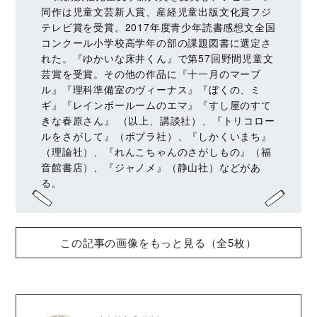
同作は児童文芸新人賞、産経児童出版文化賞フジ
テレビ賞を受賞。2017年度青少年読書感想文全国
コンクール小学校高学年の部の課題図書に選定さ
れた。『ゆかいな床井くん』で第57回野間児童文
芸賞を受賞。その他の作品に『十一月のマーブ
ル』『理科準備室のヴィーナス』『ぼくの、ミ
ギ』『レインボールームのエマ』『すし屋のすて
きな春原さん』 （以上、講談社）、『トリコロー
ルをさがして』（ポプラ社）、『しかくいまち』
（理論社）、『れんこちゃんのさがしもの』（福
音館書店）、『ジャノメ』（静山社）などがあ
る。
この記事の画像をもっと見る（全5枚）