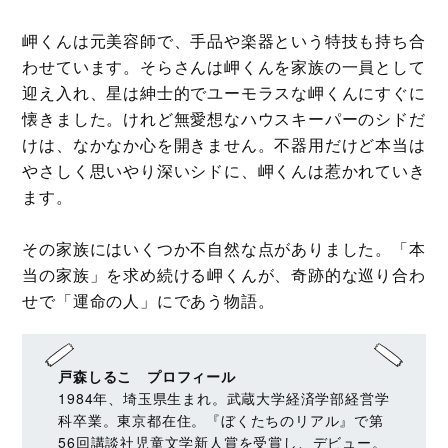
岬くんは元美容師で、手品や楽器という特技も持ち合
わせています。そらさんは岬くんを家族の一員として
迎え入れ、星は紳士的でユーモラスな岬くんにすぐに
懐きました。けれど無愛想なハウスキーパーのシドだ
けは、なかなか心を開きません。不器用だけど本当は
やさしく思いやり深いシドに、岬くんは惹かれていき
ます。
その家族にはいくつか不自然な点がありました。「本
当の家族」を求め続ける岬くんが、奇跡的な巡り合わ
せで「運命の人」にであう物語。
戸森しるこ プロフィール
1984年、埼玉県生まれ。武蔵大学経済学部経営学
科卒業。東京都在住。『ぼくたちのリアル』で第
56回講談社児童文学新人賞を受賞し、デビュー。