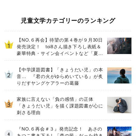
児童文学カテゴリーのランキング
【NO.６再会】待望の第４巻が９月30日
発売決定！ toi8さん描き下ろし表紙＆
豪華特典・サイン会イベントなど「夏の
３大ニュース」を一挙解禁！
【中学課題図書】「きょうだい児」の本
音… 『君の火がゆらめいている』が炙
りだすヤングケアラーの葛藤
家族に言えない「負の感情」の正体
「きょうだい児」を描く課題図書が心に
刺さる理由
『NO.６再会＃３』発売記念！ あさの
あつこ書き下ろし「森の民」だった幼き