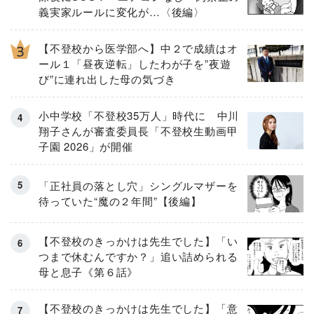
義実家ルールに変化が…〈後編〉
【不登校から医学部へ】中２で成績はオ
ール１「昼夜逆転」したわが子を”夜遊
び”に連れ出した母の気づき
小中学校「不登校35万人」時代に 中川
翔子さんが審査委員長「不登校生動画甲
子園 2026」が開催
「正社員の落とし穴」シングルマザーを
待っていた“魔の２年間”【後編】
【不登校のきっかけは先生でした】「い
つまで休むんですか？」追い詰められる
母と息子《第６話》
【不登校のきっかけは先生でした】「意