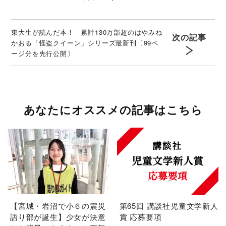
東大生が読んだ本！ 累計130万部超のはやみね
次の記事
かおる「怪盗クイーン」シリーズ最新刊〔99ペ
ージ分を先行公開〕
あなたにオススメの記事はこちら
【宮城・岩沼で小６の震災
第65回 講談社児童文学新人
語り部が誕生】少女が決意
賞 応募要項