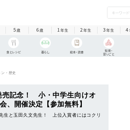
5
6
1
2
3
4
歳
歳
年生
年生
年生
知育・
食とレシピ
暮らし
絵本・読書
習いごと
ョン・歴史
発売記念！ 小・中学生向けオ
会、開催決定【参加無料】
先生と玉田久文先生！ 上位入賞者にはコクリ