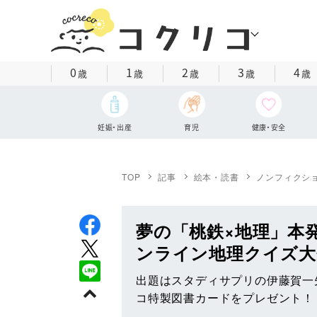
0
1
2
3
4
歳
歳
歳
歳
歳
妊娠・出産
育児
健康・安全
TOP
記事
絵本・読書
ノンフィクシ
夢の「桃鉄×地理」本
ンライン地理クイズ大
出題はスタディサプリの伊藤賀一
コ特製図書カードをプレゼント！