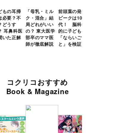
どもの耳掃
「母乳・ミル
前頭葉の発達
約９割のママ
現役
は必要？不
ク・混合」結
ピークは10
が「つら
談員
？どうす
局どれがいい
代！ 脳科学
い！」と回
に偏
？ 耳鼻科医
の？ 東大医学
的に子どもの
答 「読み聞
い」
聞いた正解
部卒のママ医
「ならいご
かせ」を楽し
由
師が徹底解説
と」を検証
くするアイデ
ア９選
コクリコおすすめ
Book & Magazine