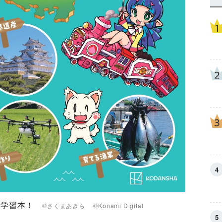
理」学習本！
©さくまあきら ©Konami Digital