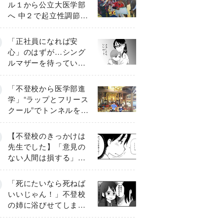
ル１から公立大医学部
へ 中２で起立性調節障
害「治るまで３年」の
診断 そのとき母は
「正社員になれば安
心」のはずが…シング
ルマザーを待ってい
た“魔の２年間”【前編】
「不登校から医学部進
学」“ラップとフリース
クール”でトンネルを脱
して高校受験へ〔元野
球少年の実話〕
【不登校のきっかけは
先生でした】「意見の
ない人間は損する」担
任の一言が苦しみに…
《第１話》
「死にたいなら死ねば
いいじゃん！」不登校
の姉に浴びせてしまっ
た言葉【番外編・後