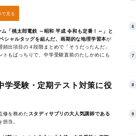
onで見る
ーム「桃太郎電鉄 ～昭和 平成 令和も定番！～」と
スペシャルタッグを組んだ、画期的な地理学習本
が
理頻出項目の４段階まとめで「そうだったんだ」
ントもばっちりで、中学受験直前のたしかめにも
中学受験・定期テスト対策に役
監修を務めた
スタディサプリの大人気講師である
を担当。