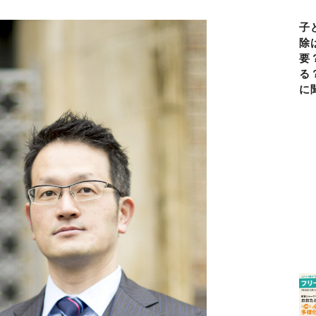
子
除
要
る
に