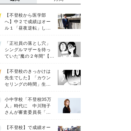
【不登校から医学部
へ】中２で成績はオー
ル１「昼夜逆転」した
わが子を”夜遊び”に連れ
出した母の気づき
「正社員の落とし穴」
シングルマザーを待っ
ていた“魔の２年間”【後
編】
【不登校のきっかけは
先生でした】「カウン
セリングの時間」生徒
の情報をバラしたの
は…《第２話》
小中学校「不登校35万
人」時代に 中川翔子
さんが審査委員長「不
登校生動画甲子園
2026」が開催
【不登校】で成績オー