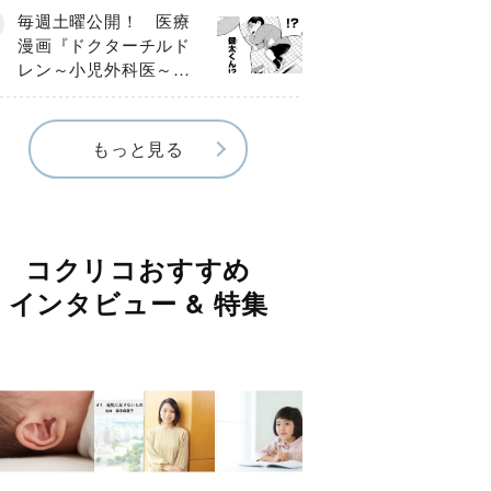
編】
毎週土曜公開！ 医療
漫画『ドクターチルド
レン～小児外科医～』
【Episode.４】
もっと見る
コクリコおすすめ
インタビュー & 特集