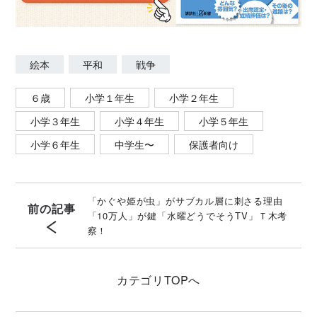
絵本
平和
戦争
６歳
小学１年生
小学２年生
小学３年生
小学４年生
小学５年生
小学６年生
中学生〜
保護者向け
「かぐや姫が虫」がサブカル層に刺さる理由
前の記事
「10万人」が鍵「水曜どうでそうTV」Ｔ木考
察！
カテゴリ
TOPへ