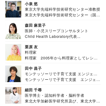
小泉 悠
東京大学先端科学技術研究センター准教授
東京大学先端科学技術研究センター（国際
安全保障構想...
森田 麻里子
医師・小児スリープコンサルタント
Child Health Laboratory代表...
栗原 友
料理家
料理家 2005年から料理家としてレシピ
を紹介。東...
田中 昌子
モンテッソーリで子育て支援 エンジェル
モンテッソーリで子育て支援 エンジェル
ズハウス研究所所長
ズハウス研究...
細田 千尋
医学博士・認知科学者・脳科学者
東北大学加齢医学研究所及び、東北大学大