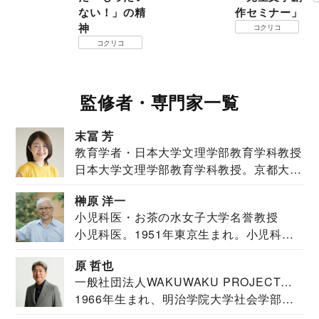
ない！」の精
作セミナー」
神
コクリコ
コクリコ
監修者・専門家一覧
末冨 芳
教育学者・日本大学文理学部教育学科教授
日本大学文理学部教育学科教授。京都大学
教育学部卒業...
榊原 洋一
小児科医・お茶の水女子大学名誉教授
小児科医。1951年東京生まれ。小児科
医。東京大学...
原 哲也
一般社団法人WAKUWAKU PROJECT
1966年生まれ、明治学院大学社会学部福
JAPAN代表・言語聴覚士・社会福祉士
祉学科卒業...