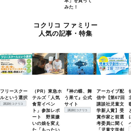
本」を買って
みた！
コクリコ ファミリー
人気の記事・特集
フリースクー
（PR）東急ホ
『神の蝶、舞
アーカイブ配
ルという選択
テルズ「人気
う果て』公式
信中【第67回
食育イベン
サイト
講談社児童文
講談社コクリコ
ト」参加レポ
学新人賞】受
講談社コクリコ
ート 野菜嫌
賞作家と前選
いの娘を変え
考委員に聞く
た「もったい
「児童文学創