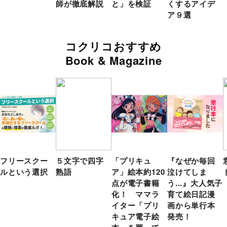
師が徹底解説
と」を検証
くするアイデ
ア９選
コクリコおすすめ
Book & Magazine
フリースクー
５文字で四字
「プリキュ
『なぜか毎回
ルという選択
熟語
ア」絵本約120
泣けてしま
点が電子書籍
う...』大人気子
化！ ママラ
育て絵日記漫
イター「プリ
画から単行本
キュア電子絵
発売！