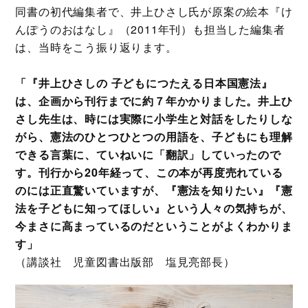
同書の初代編集者で、井上ひさし氏が原案の絵本『け
んぽうのおはなし』（2011年刊）も担当した編集者
は、当時をこう振り返ります。
「『井上ひさしの 子どもにつたえる日本国憲法』
は、企画から刊行までに約７年かかりました。井上ひ
さし先生は、時には実際に小学生と対話をしたりしな
がら、憲法のひとつひとつの用語を、子どもにも理解
できる言葉に、ていねいに「翻訳」していったので
す。刊行から20年経って、この本が再度売れている
のには正直驚いていますが、『憲法を知りたい』『憲
法を子どもに知ってほしい』という人々の気持ちが、
今まさに高まっているのだということがよくわかりま
す」
（講談社 児童図書出版部 塩見亮部長）