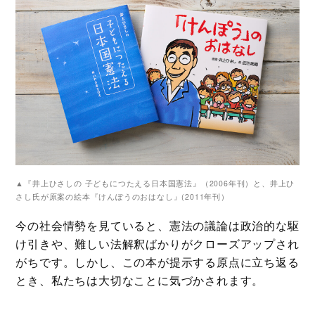
▲『井上ひさしの 子どもにつたえる日本国憲法』（2006年刊）と、井上ひ
さし氏が原案の絵本『けんぽうのおはなし』(2011年刊）
今の社会情勢を見ていると、憲法の議論は政治的な駆
け引きや、難しい法解釈ばかりがクローズアップされ
がちです。しかし、この本が提示する原点に立ち返る
とき、私たちは大切なことに気づかされます。