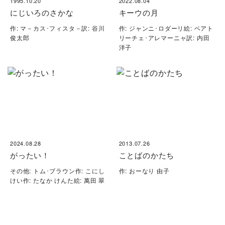
1995.10.20
2022.08.04
にじいろのさかな
キーウの月
作: マ－カス･フィスタ－訳: 谷川
作: ジャンニ･ロダーリ絵: ベアト
俊太郎
リーチェ･アレマーニャ訳: 内田
洋子
2024.08.28
2013.07.26
がったい！
ことばのかたち
その他: トム･ブラウン作: こにし
作: おーなり 由子
けい作: たなか けんた絵: 萬田 翠