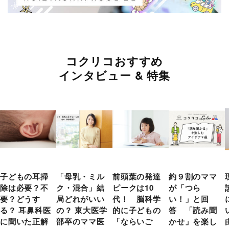
コクリコおすすめ
インタビュー & 特集
子どもの耳掃
「母乳・ミル
前頭葉の発達
約９割のママ
除は必要？不
ク・混合」結
ピークは10
が「つら
要？どうす
局どれがいい
代！ 脳科学
い！」と回
る？ 耳鼻科医
の？ 東大医学
的に子どもの
答 「読み聞
に聞いた正解
部卒のママ医
「ならいご
かせ」を楽し