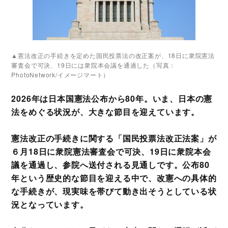
▲憲法改正の手続きを定めた国民投票法の改正案が、18日に衆院憲法
審査会で可決、19日には衆院本会議を通過した（写真：
PhotoNetwork/イメージマート）
2026年は日本国憲法公布から80年。いま、日本の憲
法をめぐる状況が、大きな節目を迎えています。
憲法改正の手続きに関する「国民投票法改正法案」が
６月18日に衆院憲法審査会で可決、19日に衆院本会
議を通過し、参院へ送付される見通しです。公布80
年という歴史的な節目を迎える中で、改憲への具体的
な手続きが、現実味を帯びて動き出そうとしている状
況となっています。