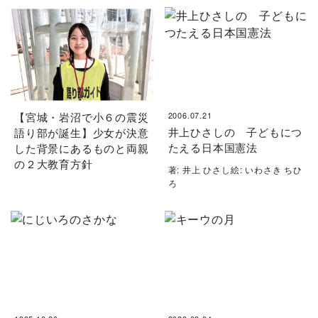
【宮城・岩沼で小６の震災
2006.07.21
井上ひさしの 子どもにつ
語り部が誕生】少女が決意
たえる日本国憲法
した背景にあるものと両親
の２大教育方針
著: 井上 ひさし絵: いわさき ちひ
ろ