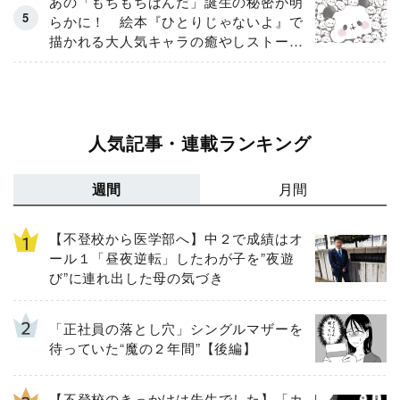
あの「もちもちぱんだ」誕生の秘密が明
らかに！ 絵本『ひとりじゃないよ』で
描かれる大人気キャラの癒やしストーリ
ー
人気記事・連載ランキング
週間
月間
【不登校から医学部へ】中２で成績はオ
ール１「昼夜逆転」したわが子を”夜遊
び”に連れ出した母の気づき
「正社員の落とし穴」シングルマザーを
待っていた“魔の２年間”【後編】
【不登校のきっかけは先生でした】「カ