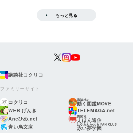
学院情報科学...
もっと見る
講談社コクリコ
ファミリーサイト
講談社の
コクリコ
動く図鑑MOVE
WEB げんき
TELEMAGA.net
講談社
Aneひめ.net
えほん通信
はやみねかおる FAN CLUB
青い鳥文庫
赤い夢学園